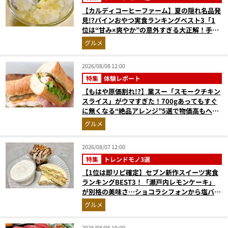
【カルディコーヒーファーム】夏の隠れ名品発
見!?パインおやつ実食ランキングベスト3「1
位は“甘み×爽やか”の意外すぎる大正解！手が
止まらない『かりんとう』」
グルメ
2026/08/08 12:00
特集
体験レポート
【もはや原価割れ!?】業スー「スモークチキン
スライス」がウマすぎた！700gあってもすぐ
に無くなる“絶品アレンジ”5選で物価高もへっ
ちゃら
グルメ
2026/08/07 12:00
特集
トレンドモノ3選
【1位は即リピ確定】セブン新作スイーツ実食
ランキングBEST3！「瀬戸内レモンケーキ」
が別格の美味さ…ショコラシフォンから塩バニ
ラプリンまで本気レビュー
グルメ
2026/08/06 19:00