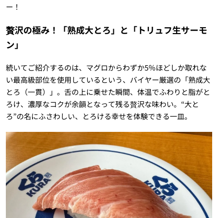
ー！
贅沢の極み！「熟成大とろ」と「トリュフ生サーモ
ン」
続いてご紹介するのは、マグロからわずか5％ほどしか取れな
い最高級部位を使用しているという、バイヤー厳選の「熟成大
とろ（一貫）」。舌の上に乗せた瞬間、体温でふわりと脂がと
ろけ、濃厚なコクが余韻となって残る贅沢な味わい。“大と
ろ”の名にふさわしい、とろける幸せを体験できる一皿。