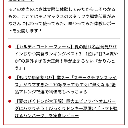
モノの本当のよさは実際に体験してみたからこそわかる
もの。ここではモノマックスのスタッフや編集部員がみ
なさんに代わって使ってみた、味わってみた体験レポー
トを公開します！
【カルディコーヒーファーム】夏の隠れ名品発見!?パ
インおやつ実食ランキングベスト3「1位は“甘み×爽や
か”の意外すぎる大正解！手が止まらない『かりんと
う』」
【もはや原価割れ!?】業スー「スモークチキンスライ
ス」がウマすぎた！700gあってもすぐに無くなる“絶
品アレンジ”5選で物価高もへっちゃら
【夏のびくドンが大正解】巨大エビフライ×オムバー
グにハマりそう！びっくりドンキー夏限定「トマト弾
けるハンバーグ」を実食レビュー