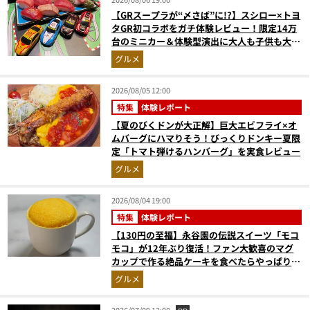
【GRスープラが“〆さば”に!?】スシロー×トヨ
タGR初コラボをガチ体験レビュー！限定14万
台のミニカー＆体験型演出に大人も子供も大興
奮間違いなし
グルメ
2026/08/05 12:00
特集
体験レポート
【夏のびくドンが大正解】巨大エビフライ×オ
ムバーグにハマりそう！びっくりドンキー夏限
定「トマト弾けるハンバーグ」を実食レビュー
グルメ
2026/08/04 19:00
特集
体験レポート
【130円の至福】永谷園の伝説スイーツ「モコ
モコ」が12年ぶり復活！ファン大歓喜のマグ
カップで作る絶品ケーキを食べたらやっぱり最
高にウマかった
グルメ