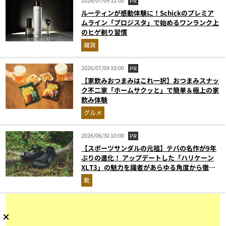
2026/07/09 12:00
PR
ルーティンが感動体験に！Schickのプレミア
ムライン「プロジスタ」で始めるワンランク上
のヒゲ剃り習慣
雑貨
2026/07/09 10:00
PR
【家飲みおつまみはこれ一択】おつまみスナッ
ク不二家「ホームサクッと」で簡単＆極上の家
飲み体験
グルメ
2026/06/30 10:00
PR
【スポーツサンダルの元祖】テバの名作が9年
ぶりの進化！ アップデートした「ハリケーン
XLT3」の魅力を識者があらゆる角度から徹底
解説！
靴