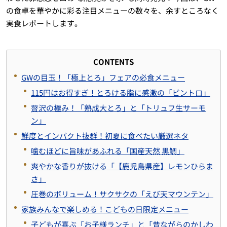
の食卓を華やかに彩る注目メニューの数々を、余すところなく
実食レポートします。
CONTENTS
GWの目玉！「極上とろ」フェアの必食メニュー
115円はお得すぎ！とろける脂に感激の「ビントロ」
贅沢の極み！「熟成大とろ」と「トリュフ生サーモ
ン」
鮮度とインパクト抜群！初夏に食べたい厳選ネタ
噛むほどに旨味があふれる「国産天然 黒鯛」
爽やかな香りが抜ける「【鹿児島県産】レモンひらま
さ」
圧巻のボリューム！サクサクの「えび天マウンテン」
家族みんなで楽しめる！こどもの日限定メニュー
子どもが喜ぶ「お子様ランチ」と「昔ながらのかしわ