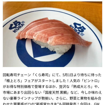
回転寿司チェーン「くら寿司」にて、5月1日より待ちに待った
「極上とろ」フェアがスタートしました！人気の「ビントロ」
がお得な特別価格で登場するほか、贅沢な「熟成大とろ」や、
市場にあまり出回らない「国産天然 黒鯛」など、今しか味わえ
ない豪華ラインナップが勢揃い。さらに、野菜と果物を組み合
わせた罪悪感ゼロの“新感覚かき氷”も同時発売！今回は、GW