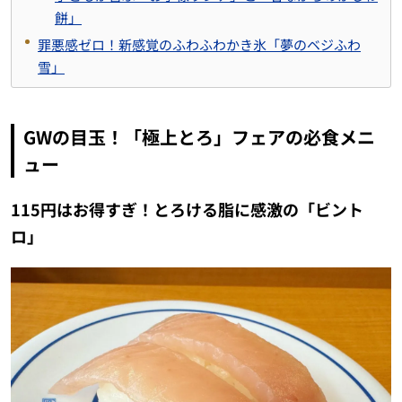
餅」
罪悪感ゼロ！新感覚のふわふわかき氷「夢のベジふわ
雪」
GWの目玉！「極上とろ」フェアの必食メニ
ュー
115円はお得すぎ！とろける脂に感激の「ビント
ロ」