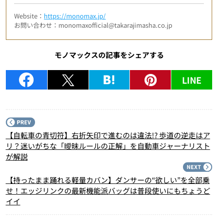
Website：
https://monomax.jp/
お問い合わせ：monomaxofficial@takarajimasha.co.jp
モノマックスの記事をシェアする
LINE
P
【自転車の青切符】右折矢印で進むのは違法!? 歩道の逆走はア
リ？迷いがちな「曖昧ルールの正解」を自動車ジャーナリスト
が解説
N
【持ったまま踊れる軽量カバン】ダンサーの“欲しい”を全部乗
せ！エッジリンクの最新機能派バッグは普段使いにもちょうど
イイ