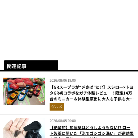
関連記事
2026/08/06 19:00
【GRスープラが“〆さば”に!?】スシロー×トヨ
タGR初コラボをガチ体験レビュー！限定14万
台のミニカー＆体験型演出に大人も子供も大興
奮間違いなし
グルメ
2026/08/05 20:00
【絶望的】加齢臭はどうしようもない!? ロー
ト製薬に聞いた「泡でゴシゴシ洗い」が逆効果