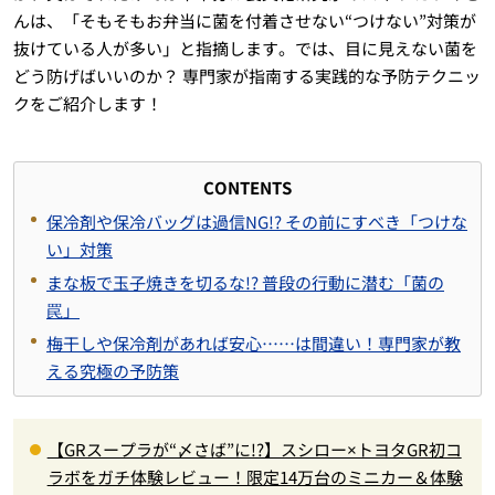
んは、「そもそもお弁当に菌を付着させない“つけない”対策が
抜けている人が多い」と指摘します。では、目に見えない菌を
どう防げばいいのか？ 専門家が指南する実践的な予防テクニッ
クをご紹介します！
CONTENTS
保冷剤や保冷バッグは過信NG!? その前にすべき「つけな
い」対策
まな板で玉子焼きを切るな!? 普段の行動に潜む「菌の
罠」
梅干しや保冷剤があれば安心……は間違い！専門家が教
える究極の予防策
【GRスープラが“〆さば”に!?】スシロー×トヨタGR初コ
ラボをガチ体験レビュー！限定14万台のミニカー＆体験