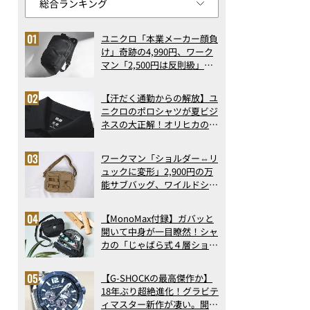
ユニクロ「本業メーカー顔負
け」奇跡の4,990円、ワーク
マン「2,500円は反則級」凄
い万能バッグ…ほか【リュッ
クの人気記事ランキングベス
【汗だく通勤からの解放】ユ
ト3】（2026年6月版）
ニクロのポロシャツが夏ビジ
ネスの大正解！オリヒカの透
け防止シャツも優秀。酷暑も
涼しい顔で働ける超快適ウエ
ワークマン「ショルダー⇔リ
アの実力
ュックに変形」2,900円の万
能サブバッグ、ワイルドシン
グス“水に強い”初コラボ付
録…ほか【休日バッグの人気
【MonoMax付録】ガバッと
記事ランキングベスト3】
開いて中身が一目瞭然！シャ
（2026年6月版）
カの「じゃばら式４層ショル
ダーバッグ」は、出し入れの
しやすさも過去最高レベルだ
【G-SHOCKの最高傑作か】
った！
18年ぶり超絶進化！グラビテ
ィマスター新作が凄い。開発