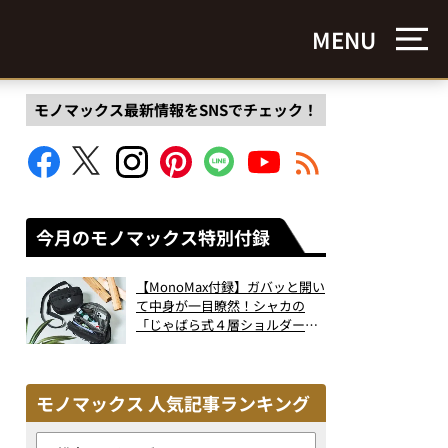
MENU
モノマックス最新情報をSNSでチェック！
今月のモノマックス特別付録
【MonoMax付録】ガバッと開い
て中身が一目瞭然！シャカの
「じゃばら式４層ショルダーバ
ッグ」は、出し入れのしやすさ
も過去最高レベルだった！
モノマックス 人気記事ランキング