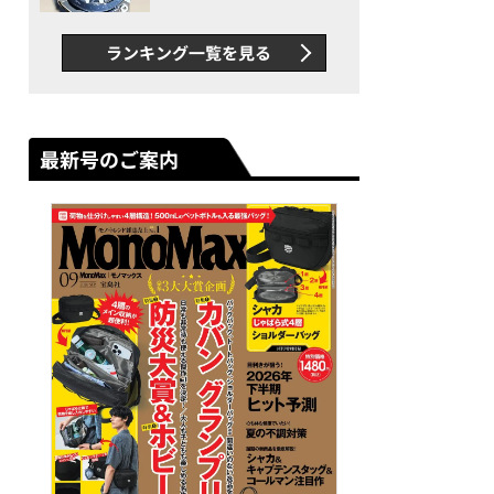
者が語る「GWR-B3000」最
新ムーブメントの衝撃
ランキング一覧を見る
最新号のご案内