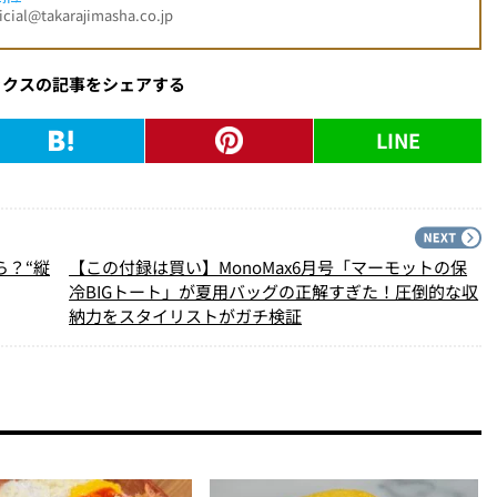
l@takarajimasha.co.jp
ックスの記事をシェアする
LINE
PREV
N
ら？“縦
【この付録は買い】MonoMax6月号「マーモットの保
冷BIGトート」が夏用バッグの正解すぎた！圧倒的な収
納力をスタイリストがガチ検証