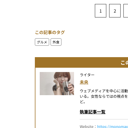
1
2
この記事のタグ
グルメ
外食
こ
ライター
未央
ウェブメディアを中心に活
いる。女性ならではの視点を
ど。
執筆記事一覧
Website：
https://monomax.