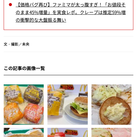
【価格バグ再び】ファミマが太っ腹すぎ！「お値段そ
のまま45%増量」を実食レポ。クレープは推定59%増
の衝撃的な大盤振る舞い
文・撮影／未央
この記事の画像一覧