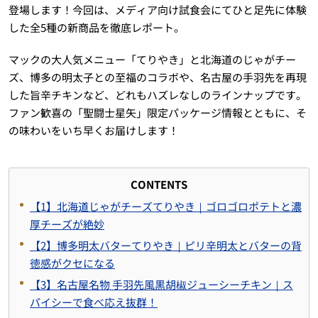
登場します！今回は、メディア向け試食会にてひと足先に体験
した全5種の新商品を徹底レポート。
マックの大人気メニュー「てりやき」と北海道のじゃがチー
ズ、博多の明太子との至福のコラボや、名古屋の手羽先を再現
した旨辛チキンなど、どれもハズレなしのラインナップです。
ファン歓喜の「聖闘士星矢」限定パッケージ情報とともに、そ
の味わいをいち早くお届けします！
CONTENTS
【1】北海道じゃがチーズてりやき｜ゴロゴロポテトと濃
厚チーズが絶妙
【2】博多明太バターてりやき｜ピリ辛明太とバターの背
徳感がクセになる
【3】名古屋名物 手羽先風黒胡椒ジューシーチキン｜ス
パイシーで食べ応え抜群！