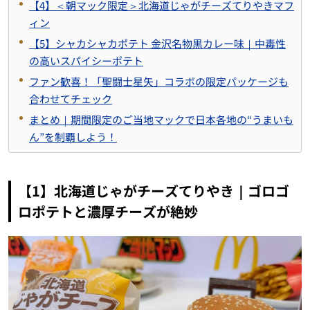
【4】＜朝マック限定＞北海道じゃがチーズてりやきマフ
ィン
【5】シャカシャカポテト 金沢名物黒カレー味｜中毒性
の高いスパイシーポテト
ファン歓喜！「聖闘士星矢」コラボの限定パッケージも
合わせてチェック
まとめ｜期間限定のご当地マックで日本各地の“うまいも
ん”を制覇しよう！
【1】北海道じゃがチーズてりやき｜ゴロゴ
ロポテトと濃厚チーズが絶妙