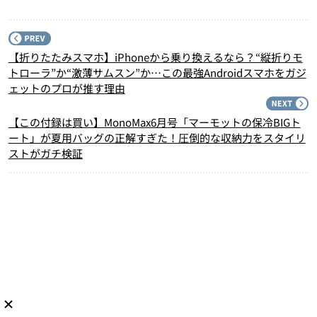
P
【折りたたみスマホ】iPhoneから乗り換えるなら？“縦折りモ
トローラ”か“激薄サムスン”か…この最強Androidスマホをガジ
ェットのプロが推す理由
N
【この付録は買い】MonoMax6月号「マーモットの保冷BIGト
ート」が夏用バッグの正解すぎた！圧倒的な収納力をスタイリ
ストがガチ検証