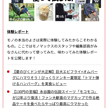
体験レポート
モノの本当のよさは実際に体験してみたからこそわかる
もの。ここではモノマックスのスタッフや編集部員がみ
なさんに代わって使ってみた、味わってみた体験レポー
トを公開します！
【夏のびくドンが大正解】巨大エビフライ×オムバー
グにハマりそう！びっくりドンキー夏限定「トマト弾
けるハンバーグ」を実食レビュー
【130円の至福】永谷園の伝説スイーツ「モコモコ」
が12年ぶり復活！ファン大歓喜のマグカップで作る絶
品ケーキを食べたらやっぱり最高にウマかった