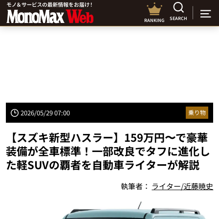
SEARCH
RANKING
2026/05/29 07:00
乗り物
【スズキ新型ハスラー】159万円〜で豪華
装備が全車標準！一部改良でタフに進化し
た軽SUVの覇者を自動車ライターが解説
執筆者：
ライター/近藤暁史