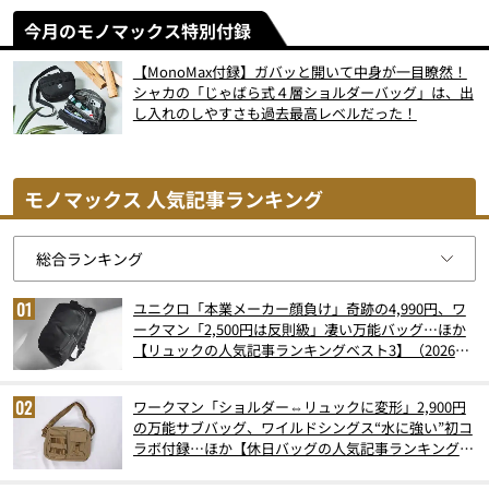
今月のモノマックス特別付録
【MonoMax付録】ガバッと開いて中身が一目瞭然！
シャカの「じゃばら式４層ショルダーバッグ」は、出
し入れのしやすさも過去最高レベルだった！
モノマックス 人気記事ランキング
ユニクロ「本業メーカー顔負け」奇跡の4,990円、ワ
ークマン「2,500円は反則級」凄い万能バッグ…ほか
【リュックの人気記事ランキングベスト3】（2026年
6月版）
ワークマン「ショルダー⇔リュックに変形」2,900円
の万能サブバッグ、ワイルドシングス“水に強い”初コ
ラボ付録…ほか【休日バッグの人気記事ランキングベ
スト3】（2026年6月版）