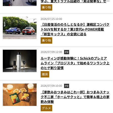
学ぶ、重大トラブル回避の「実は簡単な」セル
フメンテ術
乗り物
2026/07/25 10:00
【日産復活ののろしとなるか】激戦区コンパク
トSUVを制するか？第3世代e-POWER搭載
「新型キックス」の全貌に迫る
乗り物
2026/07/09 12:00
PR
ルーティンが感動体験に！Schickのプレミア
ムライン「プロジスタ」で始めるワンランク上
のヒゲ剃り習慣
雑貨
2026/07/09 10:00
PR
【家飲みおつまみはこれ一択】おつまみスナッ
ク不二家「ホームサクッと」で簡単＆極上の家
飲み体験
グルメ