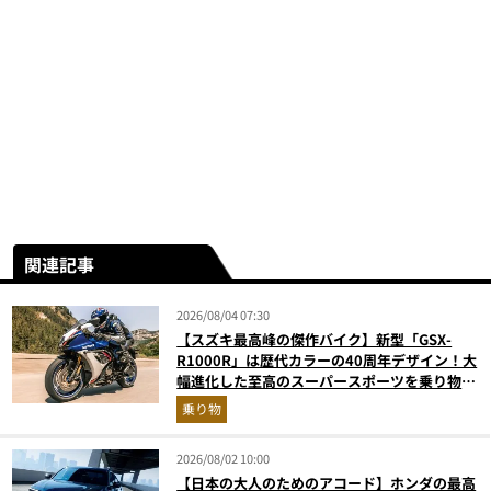
関連記事
2026/08/04 07:30
【スズキ最高峰の傑作バイク】新型「GSX-
R1000R」は歴代カラーの40周年デザイン！大
幅進化した至高のスーパースポーツを乗り物ラ
イターが解説
乗り物
2026/08/02 10:00
【日本の大人のためのアコード】ホンダの最高