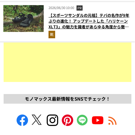
2026/06/30 10:00
PR
【スポーツサンダルの元祖】テバの名作が9年
ぶりの進化！ アップデートした「ハリケーン
XLT3」の魅力を識者があらゆる角度から徹底
解説！
靴
モノマックス最新情報をSNSでチェック！