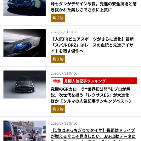
峰セダンがデザイン改良。先進の安全技術と磨
き抜かれた美しさでさらに上質に
乗り物
2026/08/01 10:00
【人気FRピュアスポーツがさらに進化】最新
「スバル BRZ」はレースの血統と先進アイサ
イトを宿す傑作へ
乗り物
2026/07/31 07:00
特集
月間人気記事ランキング
究極のGRカローラ“世界初公開”をプロが解
説、次世代を担う「レクサスES」が大進化…
ほか【クルマの人気記事ランキングベスト3】
（2026年6月版）
乗り物
2026/07/28 07:00
【1位はぶっちぎりでタイヤ】長距離ドライブ
が増える今こそ見直したい。JAF出動データに