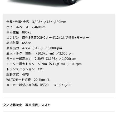
全長×全幅×全高 3,395×1,475×1,680mm
ホイールベース 2,460mm
車両重量 890kg
エンジン 直列3気筒DOHCターボ12バルブ横置+モーター
総排気量 658cc
最高出力 47kW（64PS）／6,000rpm
最大トルク 98Nm（10.0kgf･m）／3,000rpm
モーター最高出力 2.3kW（3.1PS）／1,000rpm
モーター最大トルク 50Nm（5.1kgf･m）／100rpm
トランスミッション CVT
駆動方式 4WD
WLTCモード燃費 20.4km／L
メーカー希望小売価格（税込） ￥1,971,200
文／近藤暁史 写真提供／スズキ