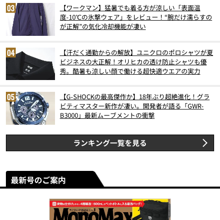
【ワークマン】猛暑でも着る方が涼しい「表面温
度-10℃の氷撃ウェア」をレビュー！“腕だけ濡らすの
が正解”の気化冷却機能が凄い
【汗だく通勤からの解放】ユニクロのポロシャツが夏
ビジネスの大正解！オリヒカの透け防止シャツも優
秀。酷暑も涼しい顔で働ける超快適ウエアの実力
【G-SHOCKの最高傑作か】18年ぶり超絶進化！グラ
ビティマスター新作が凄い。開発者が語る「GWR-
B3000」最新ムーブメントの衝撃
ランキング一覧を見る
最新号のご案内