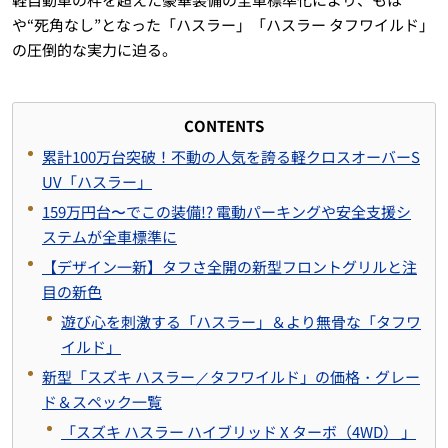
や“死角なし”となった「ハスラー」「ハスラー タフワイルド」
の圧倒的な実力に迫る。
CONTENTS
累計100万台突破！不動の人気を誇る軽クロスオーバーS
UV「ハスラー」
159万円台〜でこの装備!? 電動パーキングや安全支援シ
ステムが全車標準に
【デザイン一新】タフさ全開の新型フロントグリルと注
目の新色
遊び心を刺激する「ハスラー」＆より無骨な「タフワ
イルド」
新型「スズキ ハスラー／タフワイルド」の価格・グレー
ド＆スペック一覧
「スズキ ハスラー ハイブリッド X ターボ（4WD） 」