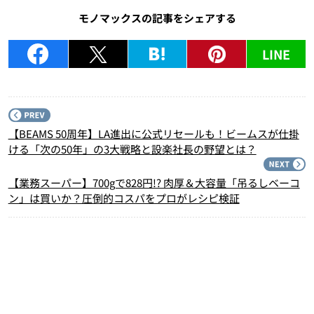
モノマックスの記事をシェアする
LINE
P
【BEAMS 50周年】LA進出に公式リセールも！ビームスが仕掛
ける「次の50年」の3大戦略と設楽社長の野望とは？
N
【業務スーパー】700gで828円!? 肉厚＆大容量「吊るしベーコ
ン」は買いか？圧倒的コスパをプロがレシピ検証