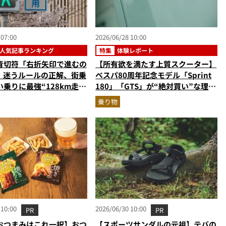
 07:00
2026/06/28 10:00
人気記事ランキング
特集
体験レポート
青切符「右折矢印で進むの
【所有欲を満たす上質スクーター】
?」迷うルールの正解、街乗
ベスパ80周年記念モデル「Sprint
乗りに最強“128km走れ
180」「GTS」が“絶対買い”な理由
ハミニベロ…ほか【自転車
とは？バイクのプロが生誕イベント
乗り物
事ランキングベスト3】
から実車レビュー！
年5月版）
 10:00
2026/06/30 10:00
PR
PR
おつまみはこれ一択】おつ
【スポーツサンダルの元祖】テバの