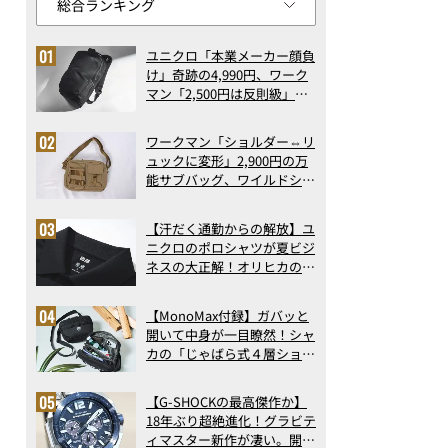
ユニクロ「本業メーカー顔負
け」奇跡の4,990円、ワーク
マン「2,500円は反則級」凄
い万能バッグ…ほか【リュッ
クの人気記事ランキングベス
ワークマン「ショルダー⇔リ
ト3】（2026年6月版）
ュックに変形」2,900円の万
能サブバッグ、ワイルドシン
グス“水に強い”初コラボ付
録…ほか【休日バッグの人気
【汗だく通勤からの解放】ユ
記事ランキングベスト3】
ニクロのポロシャツが夏ビジ
（2026年6月版）
ネスの大正解！オリヒカの透
け防止シャツも優秀。酷暑も
涼しい顔で働ける超快適ウエ
【MonoMax付録】ガバッと
アの実力
開いて中身が一目瞭然！シャ
カの「じゃばら式４層ショル
ダーバッグ」は、出し入れの
しやすさも過去最高レベルだ
【G-SHOCKの最高傑作か】
った！
18年ぶり超絶進化！グラビテ
ィマスター新作が凄い。開発