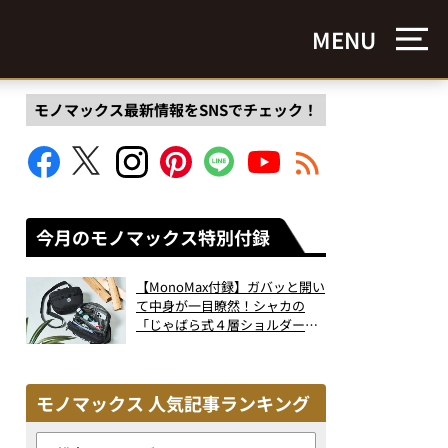
MENU
モノマックス最新情報をSNSでチェック！
今月のモノマックス特別付録
【MonoMax付録】ガバッと開い
て中身が一目瞭然！シャカの
「じゃばら式４層ショルダーバ
ッグ」は、出し入れのしやすさ
も過去最高レベルだった！
モノマックス 人気記事ランキング