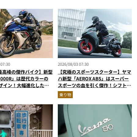
 07:30
2026/08/03 07:30
最高峰の傑作バイク】新型
【究極のスポーツスクーター】ヤマ
R1000R」は歴代カラーの
ハ新型「AEROX ABS」はスーパー
デザイン！大幅進化した至
スポーツの血を引く傑作！シフトダ
パースポーツを乗り物ライ
ウン可能で街乗りからツーリングま
乗り物
説
で最強