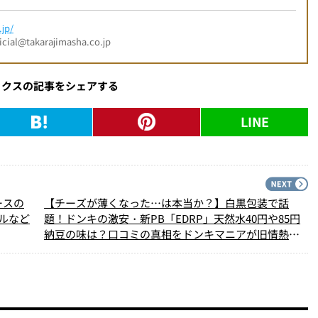
jp/
l@takarajimasha.co.jp
ックスの記事をシェアする
LINE
PREV
N
ースの
【チーズが薄くなった…は本当か？】白黒包装で話
ルなど
題！ドンキの激安・新PB「EDRP」天然水40円や85円
納豆の味は？口コミの真相をドンキマニアが旧情熱価
格と比較検証してみた