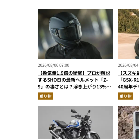
2026/08/06 07:00
2026/08/04
【換気量1.9倍の衝撃】プロが解説
【スズキ
するSHOEIの最新ヘルメット「Z-
「GSX-
9」の凄さとは？浮き上がり13%減
40周年
で高速ライドも超快適な傑作フルフ
高のスー
乗り物
乗り物
ェイス
ターが解