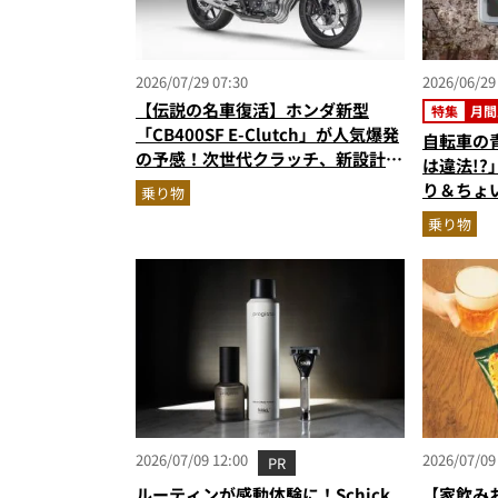
2026/07/29 07:30
2026/06/29
【伝説の名車復活】ホンダ新型
特集
月間
「CB400SF E-Clutch」が人気爆発
自転車の
の予感！次世代クラッチ、新設計の
は違法!
直列4気筒エンジン搭載
り＆ちょい
乗り物
る”ヤマ
乗り物
の人気記
（2026
2026/07/09 12:00
2026/07/09
PR
ルーティンが感動体験に！Schick
【家飲み