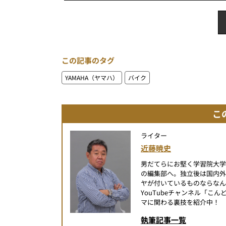
この記事のタグ
YAMAHA（ヤマハ）
バイク
こ
ライター
近藤暁史
男だてらにお堅く学習院大
の編集部へ。独立後は国内
ヤが付いているものならなん
YouTubeチャンネル「
マに関わる裏技を紹介中！
執筆記事一覧