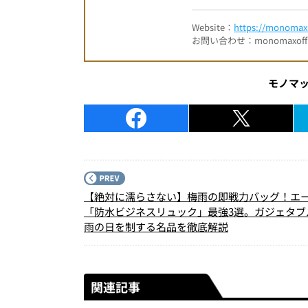
Website：
https://monomax.
お問い合わせ：monomaxofficia
モノマ
【絶対に濡らさない】梅雨の即戦力バッグ！エ
「防水ビジネスリュック」最強3選。ガジェタブ
雨の日を制する名品を徹底解説
関連記事