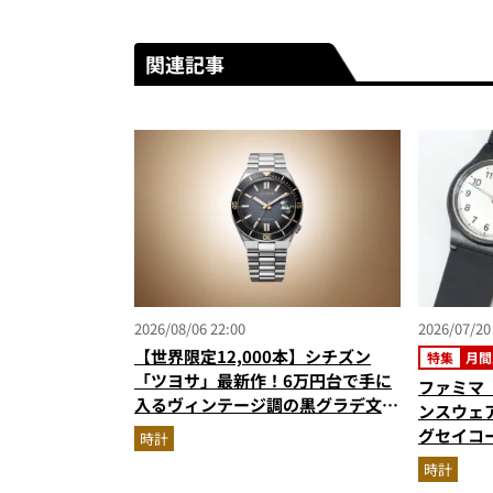
関連記事
2026/08/06 22:00
2026/07/20
【世界限定12,000本】シチズン
特集
月間
「ツヨサ」最新作！6万円台で手に
ファミマ
入るヴィンテージ調の黒グラデ文字
ンスウェア
盤が男心をくすぐる
グセイコー
時計
ノ…ほか
時計
グベスト3