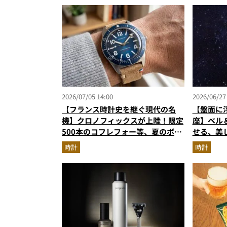
2026/07/05 14:00
2026/06/27
【フランス時計史を継ぐ現代の名
【盤面に
機】クロノフィックスが上陸！限定
座】ベル＆
500本のコフレフォー等、夏のボー
せる、美
ナスで狙う新作
時計
時計