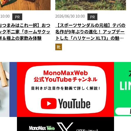
 10:00
2026/06/30 10:00
PR
PR
おつまみはこれ一択】おつ
【スポーツサンダルの元祖】テバの
ック不二家「ホームサクッ
名作が9年ぶりの進化！ アップデー
単＆極上の家飲み体験
トした「ハリケーン XLT3」の魅力
を識者があらゆる角度から徹底解
靴
説！