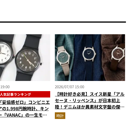
 19:00
2026/07/07 15:00
【時計好き必見】スイス新星「アル
人気記事ランキング
セーヌ・リッペンス」が日本初上
「妥協感ゼロ」コンビニエ
陸！デニムほか異素材文字盤の傑作
の1,998円腕時計、キン
を解説
「VANAC」の一生モ
時計
【時計の人気記事ランキン
】（2026年6月版）