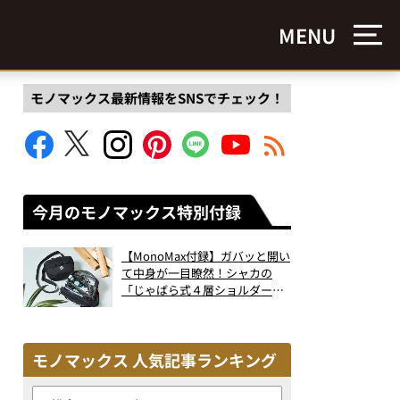
MENU
モノマックス最新情報をSNSでチェック！
今月のモノマックス特別付録
【MonoMax付録】ガバッと開い
て中身が一目瞭然！シャカの
「じゃばら式４層ショルダーバ
ッグ」は、出し入れのしやすさ
も過去最高レベルだった！
モノマックス 人気記事ランキング