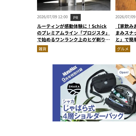
2026/07/09 12:00
2026/07/09
PR
ルーティンが感動体験に！Schick
【家飲み
のプレミアムライン「プロジスタ」
まみスナ
で始めるワンランク上のヒゲ剃り習
と」で簡
慣
雑貨
グルメ