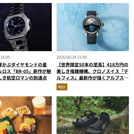
 16:00
2026/06/24 15:00
浮かぶダイヤモンドの星
【世界限定50本の至高】418万円の
ロス「BR-05」新作が魅
美しき複雑機構。クロノスイス「デ
しき航空ロマンの到達点
ルフィス」最新作が描くアルプスの
氷河
時計