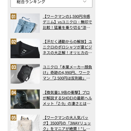
【ワークマンの1,590円冷感
デニム】vsユニクロ・無印で
比較！猛暑を乗り切る“涼感
ロングパンツ”3選を徹底解
剖。接触冷感から綿100%ま
【汗だく通勤からの解放】ユ
で決定版
ニクロのポロシャツが夏ビジ
ネスの大正解！オリヒカの透
け防止シャツも優秀。酷暑も
涼しい顔で働ける超快適ウエ
ユニクロ「本業メーカー顔負
アの実力
け」奇跡の4,990円、ワーク
マン「2,500円は反則級」凄
い万能バッグ…ほか【リュッ
クの人気記事ランキングベス
【換気量1.9倍の衝撃】プロ
ト3】（2026年6月版）
が解説するSHOEIの最新ヘル
メット「Z-9」の凄さとは？
浮き上がり13%減で高速ライ
ドも超快適な傑作フルフェイ
【ワークマンの大人気バッ
ス
グ】3500円の「3WAYリュッ
ク」をマニアが絶賛！“しご