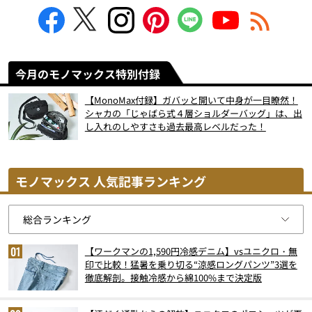
今月のモノマックス特別付録
【MonoMax付録】ガバッと開いて中身が一目瞭然！
シャカの「じゃばら式４層ショルダーバッグ」は、出
し入れのしやすさも過去最高レベルだった！
モノマックス 人気記事ランキング
【ワークマンの1,590円冷感デニム】vsユニクロ・無
印で比較！猛暑を乗り切る“涼感ロングパンツ”3選を
徹底解剖。接触冷感から綿100%まで決定版