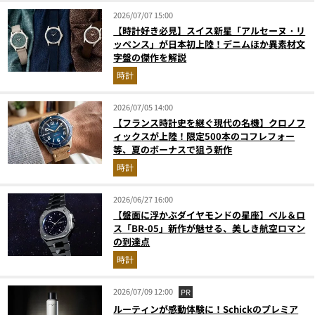
2026/07/07 15:00
【時計好き必見】スイス新星「アルセーヌ・リ
ッペンス」が日本初上陸！デニムほか異素材文
字盤の傑作を解説
時計
2026/07/05 14:00
【フランス時計史を継ぐ現代の名機】クロノフ
ィックスが上陸！限定500本のコフレフォー
等、夏のボーナスで狙う新作
時計
2026/06/27 16:00
【盤面に浮かぶダイヤモンドの星座】ベル＆ロ
ス「BR-05」新作が魅せる、美しき航空ロマン
の到達点
時計
2026/07/09 12:00
PR
ルーティンが感動体験に！Schickのプレミア