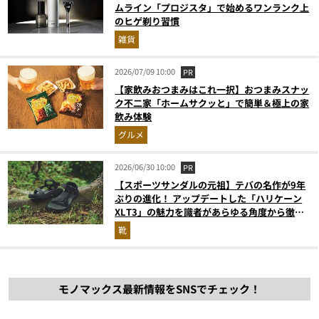
ムライン「プロジスタ」で始めるワンランク上
のヒゲ剃り習慣
雑貨
2026/07/09 10:00
PR
【家飲みおつまみはこれ一択】おつまみスナッ
ク不二家「ホームサクッと」で簡単＆極上の家
飲み体験
グルメ
2026/06/30 10:00
PR
【スポーツサンダルの元祖】テバの名作が9年
ぶりの進化！ アップデートした「ハリケーン
XLT3」の魅力を識者があらゆる角度から徹底
解説！
靴
モノマックス最新情報をSNSでチェック！