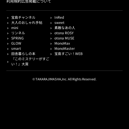
利用規約
広告掲載について
宝島チャンネル
InRed
大人のおしゃれ手帖
sweet
mini
素敵なあの人
リンネル
otona ROSY
SPRiNG
otona MUSE
GLOW
MonoMax
smart
MonoMaster
田舎暮らしの本
宝島すごい！WEB
『このミステリーがすご
い！』大賞
© TAKARAJIMASHA,Inc. All Rights Reserved.