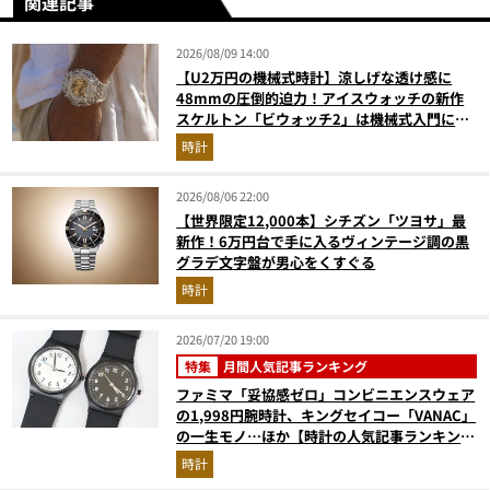
関連記事
2026/08/09 14:00
【U2万円の機械式時計】涼しげな透け感に
48mmの圧倒的迫力！アイスウォッチの新作
スケルトン「ビウォッチ2」は機械式入門にも
最適な一本
時計
2026/08/06 22:00
【世界限定12,000本】シチズン「ツヨサ」最
新作！6万円台で手に入るヴィンテージ調の黒
グラデ文字盤が男心をくすぐる
時計
2026/07/20 19:00
特集
月間人気記事ランキング
ファミマ「妥協感ゼロ」コンビニエンスウェア
の1,998円腕時計、キングセイコー「VANAC」
の一生モノ…ほか【時計の人気記事ランキング
ベスト3】（2026年6月版）
時計