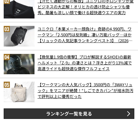
【汗だく通勤からの解放】ユニクロのポロシャツが夏
ビジネスの大正解！オリヒカの透け防止シャツも優
秀。酷暑も涼しい顔で働ける超快適ウエアの実力
ユニクロ「本業メーカー顔負け」奇跡の4,990円、ワ
ークマン「2,500円は反則級」凄い万能バッグ…ほか
【リュックの人気記事ランキングベスト3】（2026年
6月版）
【換気量1.9倍の衝撃】プロが解説するSHOEIの最新
ヘルメット「Z-9」の凄さとは？浮き上がり13%減で
高速ライドも超快適な傑作フルフェイス
【ワークマンの大人気バッグ】3500円の「3WAYリュ
ック」をマニアが絶賛！“しごできカバン”が撥水防汚
で評判以上に優秀だった
ランキング一覧を見る