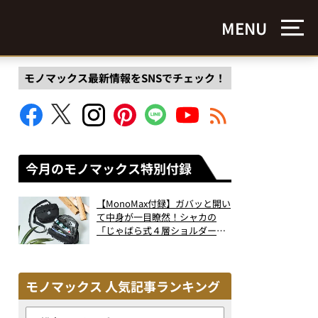
MENU
モノマックス最新情報をSNSでチェック！
今月のモノマックス特別付録
【MonoMax付録】ガバッと開い
て中身が一目瞭然！シャカの
「じゃばら式４層ショルダーバ
ッグ」は、出し入れのしやすさ
も過去最高レベルだった！
モノマックス 人気記事ランキング