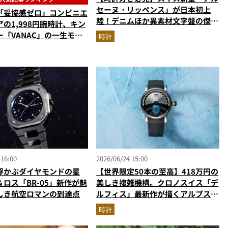
セーヌ・リッペンス」が日本初上
「妥協感ゼロ」コンビニエ
陸！デニムほか異素材文字盤の傑作
の1,998円腕時計、キン
を解説
「VANAC」の一生モ
時計
【時計の人気記事ランキン
】（2026年6月版）
 16:00
2026/06/24 15:00
浮かぶダイヤモンドの星
【世界限定50本の至高】418万円の
ロス「BR-05」新作が魅
美しき複雑機構。クロノスイス「デ
しき航空ロマンの到達点
ルフィス」最新作が描くアルプスの
氷河
時計