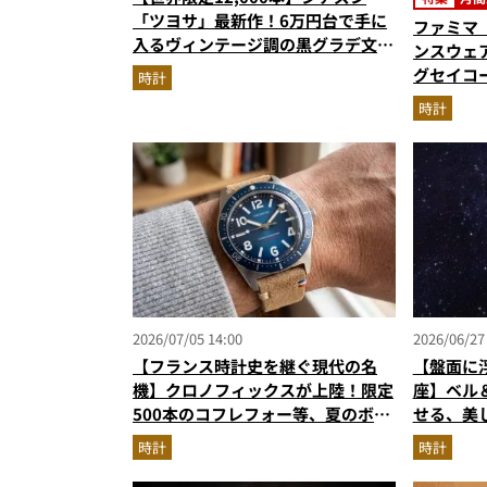
「ツヨサ」最新作！6万円台で手に
ファミマ
入るヴィンテージ調の黒グラデ文字
ンスウェア
盤が男心をくすぐる
グセイコー
時計
ノ…ほか
時計
グベスト3
2026/07/05 14:00
2026/06/27
【フランス時計史を継ぐ現代の名
【盤面に
機】クロノフィックスが上陸！限定
座】ベル＆
500本のコフレフォー等、夏のボー
せる、美
ナスで狙う新作
時計
時計