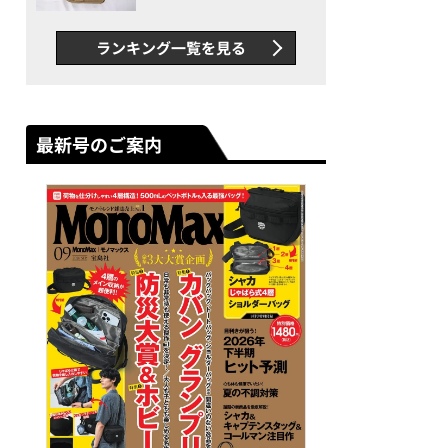
グス“水に強い”初コラボ付
録…ほか【休日バッグの人気
ランキング一覧を見る
記事ランキングベスト3】
（2026年6月版）
最新号のご案内