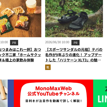
 10:00
2026/06/30 10:00
PR
PR
おつまみはこれ一択】おつ
【スポーツサンダルの元祖】テバの
ック不二家「ホームサクッ
名作が9年ぶりの進化！ アップデー
単＆極上の家飲み体験
トした「ハリケーン XLT3」の魅力
を識者があらゆる角度から徹底解
靴
説！