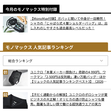
今月のモノマックス特別付録
【MonoMax付録】ガバッと開いて中身が一目瞭然！
シャカの「じゃばら式４層ショルダーバッグ」は、出
し入れのしやすさも過去最高レベルだった！
モノマックス 人気記事ランキング
ユニクロ「本業メーカー顔負け」奇跡の4,990円、ワ
ークマン「2,500円は反則級」凄い万能バッグ…ほか
【リュックの人気記事ランキングベスト3】（2026年
6月版）
【汗だく通勤からの解放】ユニクロのポロシャツが夏
ビジネスの大正解！オリヒカの透け防止シャツも優
秀。酷暑も涼しい顔で働ける超快適ウエアの実力