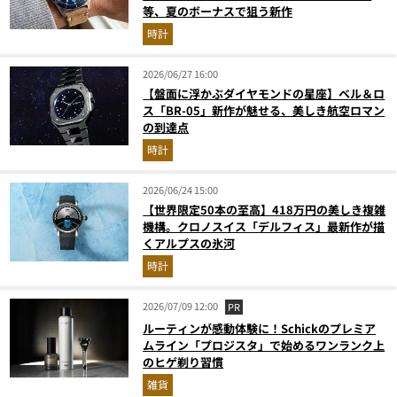
等、夏のボーナスで狙う新作
時計
2026/06/27 16:00
【盤面に浮かぶダイヤモンドの星座】ベル＆ロ
ス「BR-05」新作が魅せる、美しき航空ロマン
の到達点
時計
2026/06/24 15:00
【世界限定50本の至高】418万円の美しき複雑
機構。クロノスイス「デルフィス」最新作が描
くアルプスの氷河
時計
2026/07/09 12:00
PR
ルーティンが感動体験に！Schickのプレミア
ムライン「プロジスタ」で始めるワンランク上
のヒゲ剃り習慣
雑貨