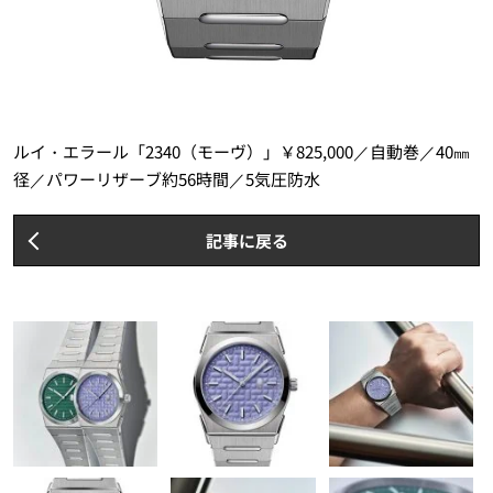
ルイ・エラール「2340（モーヴ）」￥825,000／自動巻／40㎜
径／パワーリザーブ約56時間／5気圧防水
記事に戻る