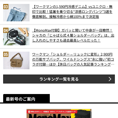
【ワークマンの1,590円冷感デニム】vsユニクロ・無
印で比較！猛暑を乗り切る“涼感ロングパンツ”3選を
徹底解剖。接触冷感から綿100%まで決定版
【MonoMax付録】ガバッと開いて中身が一目瞭然！
シャカの「じゃばら式４層ショルダーバッグ」は、出
し入れのしやすさも過去最高レベルだった！
ワークマン「ショルダー⇔リュックに変形」2,900円
の万能サブバッグ、ワイルドシングス“水に強い”初コ
ラボ付録…ほか【休日バッグの人気記事ランキングベ
スト3】（2026年6月版）
ランキング一覧を見る
最新号のご案内