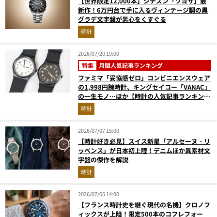
【世界限定12,000本】シチズン「ツヨサ」最
新作！6万円台で手に入るヴィンテージ調の黒
グラデ文字盤が男心をくすぐる
時計
2026/07/20 19:00
特集
月間人気記事ランキング
ファミマ「妥協感ゼロ」コンビニエンスウェア
の1,998円腕時計、キングセイコー「VANAC」
の一生モノ…ほか【時計の人気記事ランキング
ベスト3】（2026年6月版）
時計
2026/07/07 15:00
【時計好き必見】スイス新星「アルセーヌ・リ
ッペンス」が日本初上陸！デニムほか異素材文
字盤の傑作を解説
時計
2026/07/05 14:00
【フランス時計史を継ぐ現代の名機】クロノフ
ィックスが上陸！限定500本のコフレフォー