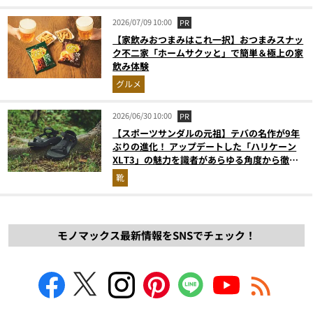
2026/07/09 10:00
PR
【家飲みおつまみはこれ一択】おつまみスナッ
ク不二家「ホームサクッと」で簡単＆極上の家
飲み体験
グルメ
2026/06/30 10:00
PR
【スポーツサンダルの元祖】テバの名作が9年
ぶりの進化！ アップデートした「ハリケーン
XLT3」の魅力を識者があらゆる角度から徹底
解説！
靴
モノマックス最新情報をSNSでチェック！