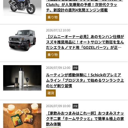
Clutch」が人気爆発の予感！次世代クラッ
チ、新設計の直列4気筒エンジン搭載
乗り物
2026/07/12 10:00
【ジムニーオーナー必見】あのモンハン仕様が
スズキ推奨用品に！オートサロンで熱狂を生ん
だシエラ＆ノマド用「GOZELパーツ」が正規
ディーラーで取り扱い開始
乗り物
2026/07/09 12:00
PR
ルーティンが感動体験に！Schickのプレミア
ムライン「プロジスタ」で始めるワンランク上
のヒゲ剃り習慣
雑貨
2026/07/09 10:00
PR
【家飲みおつまみはこれ一択】おつまみスナッ
ク不二家「ホームサクッと」で簡単＆極上の家
飲み体験