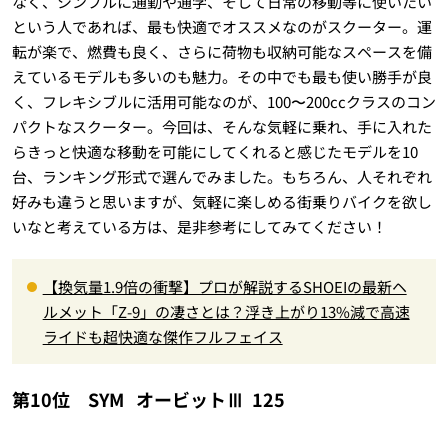
なく、シンプルに通勤や通学、そして日常の移動等に使いたい
という人であれば、最も快適でオススメなのがスクーター。運
転が楽で、燃費も良く、さらに荷物も収納可能なスペースを備
えているモデルも多いのも魅力。その中でも最も使い勝手が良
く、フレキシブルに活用可能なのが、100〜200ccクラスのコン
パクトなスクーター。今回は、そんな気軽に乗れ、手に入れた
らきっと快適な移動を可能にしてくれると感じたモデルを10
台、ランキング形式で選んでみました。もちろん、人それぞれ
好みも違うと思いますが、気軽に楽しめる街乗りバイクを欲し
いなと考えている方は、是非参考にしてみてください！
【換気量1.9倍の衝撃】プロが解説するSHOEIの最新ヘ
ルメット「Z-9」の凄さとは？浮き上がり13%減で高速
ライドも超快適な傑作フルフェイス
第10位 SYM
オービットⅢ
125