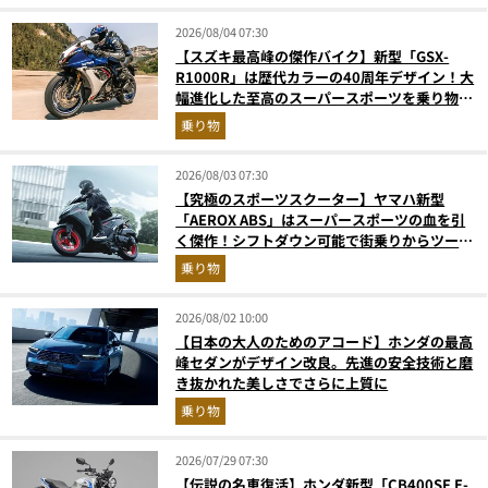
2026/08/04 07:30
【スズキ最高峰の傑作バイク】新型「GSX-
R1000R」は歴代カラーの40周年デザイン！大
幅進化した至高のスーパースポーツを乗り物ラ
イターが解説
乗り物
2026/08/03 07:30
【究極のスポーツスクーター】ヤマハ新型
「AEROX ABS」はスーパースポーツの血を引
く傑作！シフトダウン可能で街乗りからツーリ
ングまで最強
乗り物
2026/08/02 10:00
【日本の大人のためのアコード】ホンダの最高
峰セダンがデザイン改良。先進の安全技術と磨
き抜かれた美しさでさらに上質に
乗り物
2026/07/29 07:30
【伝説の名車復活】ホンダ新型「CB400SF E-