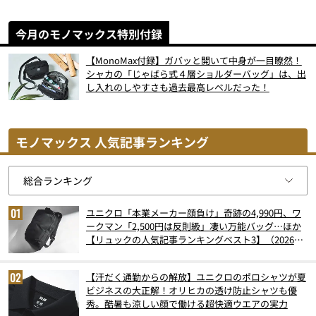
今月のモノマックス特別付録
【MonoMax付録】ガバッと開いて中身が一目瞭然！
シャカの「じゃばら式４層ショルダーバッグ」は、出
し入れのしやすさも過去最高レベルだった！
モノマックス 人気記事ランキング
ユニクロ「本業メーカー顔負け」奇跡の4,990円、ワ
ークマン「2,500円は反則級」凄い万能バッグ…ほか
【リュックの人気記事ランキングベスト3】（2026年
6月版）
【汗だく通勤からの解放】ユニクロのポロシャツが夏
ビジネスの大正解！オリヒカの透け防止シャツも優
秀。酷暑も涼しい顔で働ける超快適ウエアの実力