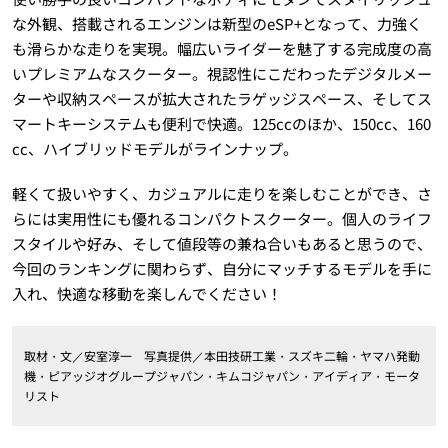
な外観、搭載されるエンジンは新型のeSP+となって、力強く
も滑らかな走りを実現。幅広いライダーを魅了する完成度の高
いプレミアムなスクーター。視認性にこだわったデジタルメー
ターや収納スペースが拡大されたラゲッジスペース、そしてス
マートキーシステムも便利で快適。125ccのほか、150cc、160
cc、ハイブリッドモデルがラインナップ。
軽くて扱いやすく、カジュアルに走りを楽しむことができ、さ
らには実用性にも優れるコンパクトスクーター。個人のライフ
スタイルや好み、そして値段等の兼ね合いもあると思うので、
今回のランキングに関わらず、自分にマッチするモデルを手に
入れ、快適な移動を楽しんでください！
取材・文／安室淳一 写真提供／本田技研工業・スズキ二輪・ヤマハ発動
機・ピアッジオグループジャパン・キムコジャパン・アイディア・モータ
リスト