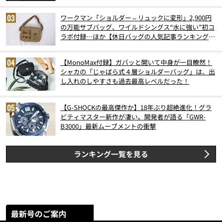
ワークマン「ショルダー⇔リュックに変形」2,900円
の万能サブバッグ、ワイルドシングス“水に強い”初コ
ラボ付録…ほか【休日バッグの人気記事ランキングベ
スト3】（2026年6月版）
【MonoMax付録】ガバッと開いて中身が一目瞭然！
シャカの「じゃばら式４層ショルダーバッグ」は、出
し入れのしやすさも過去最高レベルだった！
【G-SHOCKの最高傑作か】18年ぶり超絶進化！グラ
ビティマスター新作が凄い。開発者が語る「GWR-
B3000」最新ムーブメントの衝撃
ランキング一覧を見る
最新号のご案内