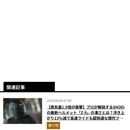
関連記事
2026/08/06 07:00
【換気量1.9倍の衝撃】プロが解説するSHOEI
の最新ヘルメット「Z-9」の凄さとは？浮き上
がり13%減で高速ライドも超快適な傑作フル
フェイス
乗り物