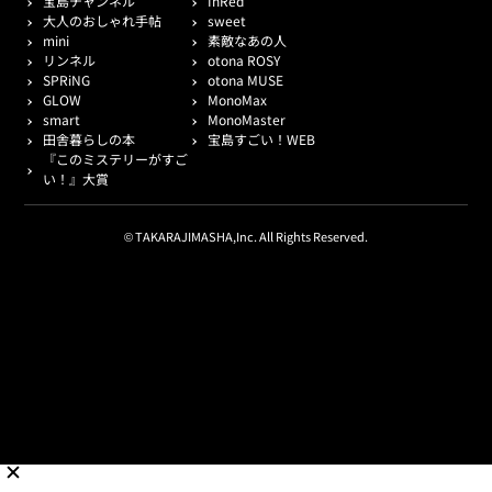
宝島チャンネル
InRed
大人のおしゃれ手帖
sweet
mini
素敵なあの人
リンネル
otona ROSY
SPRiNG
otona MUSE
GLOW
MonoMax
smart
MonoMaster
田舎暮らしの本
宝島すごい！WEB
『このミステリーがすご
い！』大賞
© TAKARAJIMASHA,Inc. All Rights Reserved.