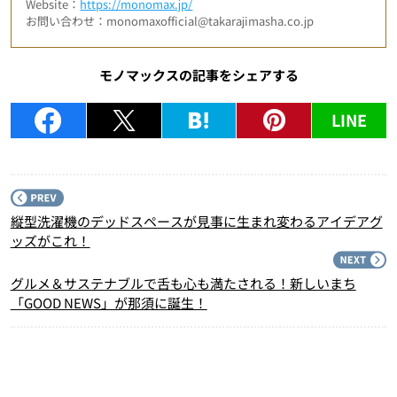
Website：
https://monomax.jp/
お問い合わせ：monomaxofficial@takarajimasha.co.jp
モノマックスの記事をシェアする
LINE
P
縦型洗濯機のデッドスペースが見事に生まれ変わるアイデアグ
ッズがこれ！
N
グルメ＆サステナブルで舌も心も満たされる！新しいまち
「GOOD NEWS」が那須に誕生！