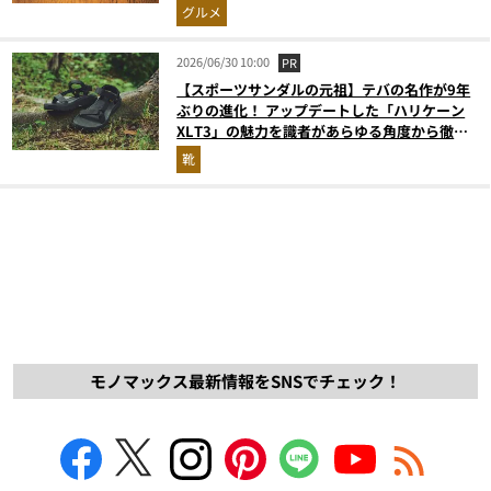
グルメ
2026/06/30 10:00
PR
【スポーツサンダルの元祖】テバの名作が9年
ぶりの進化！ アップデートした「ハリケーン
XLT3」の魅力を識者があらゆる角度から徹底
解説！
靴
モノマックス最新情報をSNSでチェック！