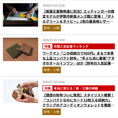
2026/07/25 22:00
【英国王室御用達に別注】エッティンガーの限
定モデルが伊勢丹新宿メンズ館に登場！「ボト
ルグリーン＆ネイビー」2色の最高峰レザーグ
ッズに注目
財布・小物
2026/07/22 15:00
特集
月間人気記事ランキング
ワークマン「この収納力で980円」まるで本革
な上品コンパクト財布、“手ぶら派に最強”アタ
オのオールインワン…ほか【財布の人気記事ラ
ンキングベスト3】（2026年6月版）
財布・小物
2026/07/20 18:00
特集
本当に使える！新・三種の神器
【理想の財布ついに発見】スタイリスト絶賛！
「コンパクトなのにカード10枚入る収納力」
クランプのアコーディオンウォレットを徹底レ
ビュー。使い込むほどにツヤが出るプエブロレ
財布・小物
ザーも優秀