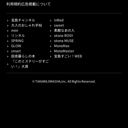
利用規約
広告掲載について
宝島チャンネル
InRed
大人のおしゃれ手帖
sweet
mini
素敵なあの人
リンネル
otona ROSY
SPRiNG
otona MUSE
GLOW
MonoMax
smart
MonoMaster
田舎暮らしの本
宝島すごい！WEB
『このミステリーがすご
い！』大賞
© TAKARAJIMASHA,Inc. All Rights Reserved.