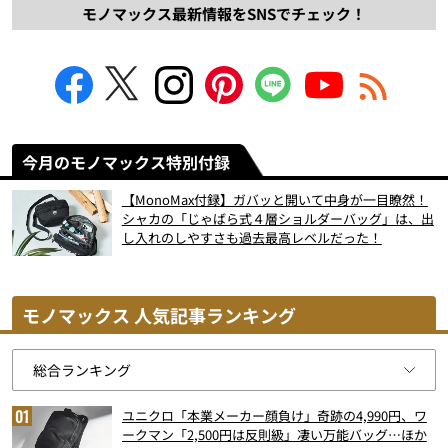
モノマックス最新情報をSNSでチェック！
今月のモノマックス特別付録
【MonoMax付録】ガバッと開いて中身が一目瞭然！
シャカの「じゃばら式４層ショルダーバッグ」は、出
し入れのしやすさも過去最高レベルだった！
モノマックス 人気記事ランキング
ユニクロ「本業メーカー顔負け」奇跡の4,990円、ワ
ークマン「2,500円は反則級」凄い万能バッグ…ほか