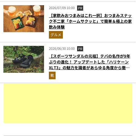
2026/07/09 10:00
PR
【家飲みおつまみはこれ一択】おつまみスナッ
ク不二家「ホームサクッと」で簡単＆極上の家
飲み体験
グルメ
2026/06/30 10:00
PR
【スポーツサンダルの元祖】テバの名作が9年
ぶりの進化！ アップデートした「ハリケーン
XLT3」の魅力を識者があらゆる角度から徹底
解説！
靴