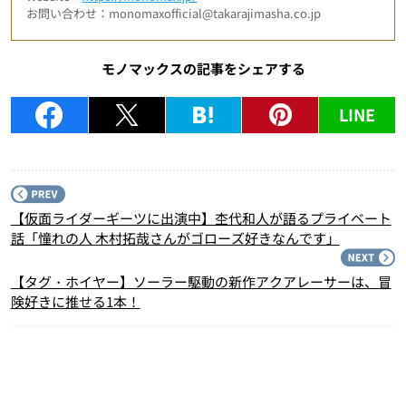
お問い合わせ：monomaxofficial@takarajimasha.co.jp
モノマックスの記事をシェアする
LINE
P
【仮面ライダーギーツに出演中】杢代和人が語るプライベート
話「憧れの人 木村拓哉さんがゴローズ好きなんです」
N
【タグ・ホイヤー】ソーラー駆動の新作アクアレーサーは、冒
険好きに推せる1本！