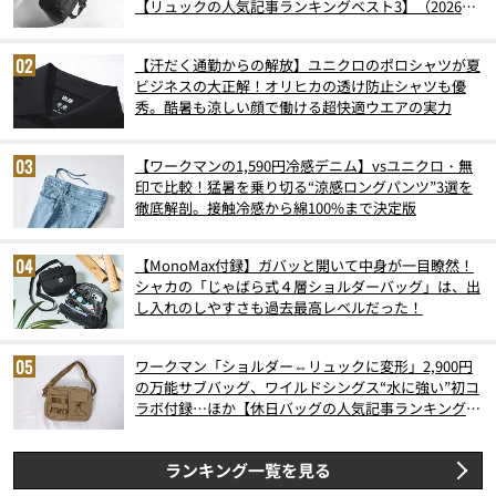
【リュックの人気記事ランキングベスト3】（2026年
6月版）
【汗だく通勤からの解放】ユニクロのポロシャツが夏
ビジネスの大正解！オリヒカの透け防止シャツも優
秀。酷暑も涼しい顔で働ける超快適ウエアの実力
【ワークマンの1,590円冷感デニム】vsユニクロ・無
印で比較！猛暑を乗り切る“涼感ロングパンツ”3選を
徹底解剖。接触冷感から綿100%まで決定版
【MonoMax付録】ガバッと開いて中身が一目瞭然！
シャカの「じゃばら式４層ショルダーバッグ」は、出
し入れのしやすさも過去最高レベルだった！
ワークマン「ショルダー⇔リュックに変形」2,900円
の万能サブバッグ、ワイルドシングス“水に強い”初コ
ラボ付録…ほか【休日バッグの人気記事ランキングベ
スト3】（2026年6月版）
ランキング一覧を見る