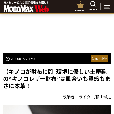
SEARCH
RANKING
2023/01/22 12:00
財布・小物
【キノコが財布に⁉】環境に優しい土屋鞄
の“キノコレザー財布”は風合いも質感もま
さに本革！
執筆者：
ライター/横山博之