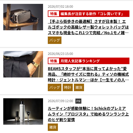
2026/07/02 18:00
特集
編集長が注目する新作「コレ買いです」
【手ぶら街歩きの最適解】さすが日本製！ エ
ルゴポックの高級レザー製ウォレットバッグは
スマホも現金もこれ1つで完結／No.1モノ雑誌
編集長のお墨付き『コレ買いです』Vol.168
バッグ
2026/06/23 15:00
特集
月間人気記事ランキング
BEAMSスタッフが“本当に買ってよかった”愛
用品、「絶妙サイズに惚れる」ティソの機械式
時計・ジェントルマン…ほか【一生モノの人気
記事ランキングベスト3】（2026年5月版）
バッグ
時計
雑貨
2026/07/09 12:00
PR
ルーティンが感動体験に！Schickのプレミア
ムライン「プロジスタ」で始めるワンランク上
のヒゲ剃り習慣
雑貨