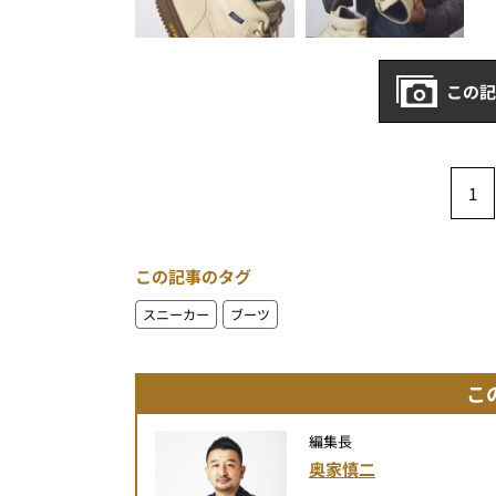
この記
1
この記事のタグ
スニーカー
ブーツ
こ
編集長
奥家慎二