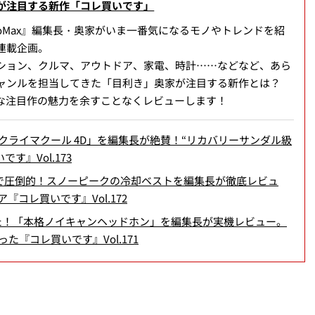
が注目する新作「コレ買いです」
noMax』編集長・奥家がいま一番気になるモノやトレンドを紹
連載企画。
ション、クルマ、アウトドア、家電、時計……などなど、あら
ャンルを担当してきた「目利き」奥家が注目する新作とは？
”な注目作の魅力を余すことなくレビューします！
「クライマクール 4D」を編集長が絶賛！“リカバリーサンダル級
す』Vol.173
で圧倒的！スノーピークの冷却ベストを編集長が徹底レビュ
コレ買いです』Vol.172
った！「本格ノイキャンヘッドホン」を編集長が実機レビュー。
『コレ買いです』Vol.171