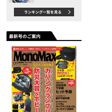
者が語る「GWR-B3000」最
新ムーブメントの衝撃
ランキング一覧を見る
最新号のご案内