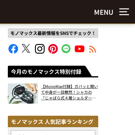
MENU
モノマックス最新情報をSNSでチェック！
今月のモノマックス特別付録
【MonoMax付録】ガバッと開い
て中身が一目瞭然！シャカの
「じゃばら式４層ショルダーバ
ッグ」は、出し入れのしやすさ
も過去最高レベルだった！
モノマックス 人気記事ランキング