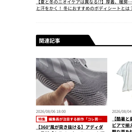
【夏と冬のニオイケアは異なる!?】厚着、暖房
と汗をかく！ 冬におすすめのボディシートとは
関連記事
2026/08/06 18:00
2026/08/04
【酷暑と
特集
編集長が注目する新作「コレ買い
です」
ビアで揃
【360°風が突き抜ける】アディダ
酷な夏を