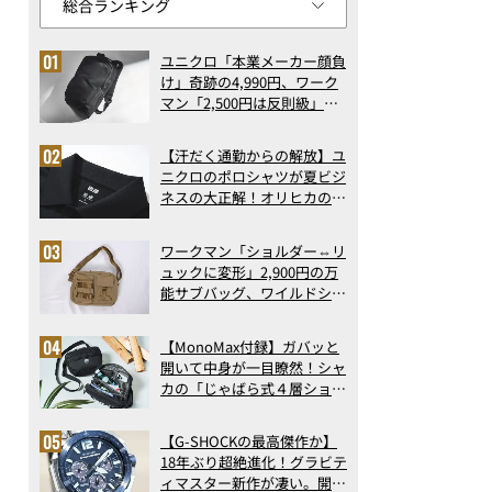
ユニクロ「本業メーカー顔負
け」奇跡の4,990円、ワーク
マン「2,500円は反則級」凄
い万能バッグ…ほか【リュッ
クの人気記事ランキングベス
【汗だく通勤からの解放】ユ
ト3】（2026年6月版）
ニクロのポロシャツが夏ビジ
ネスの大正解！オリヒカの透
け防止シャツも優秀。酷暑も
涼しい顔で働ける超快適ウエ
ワークマン「ショルダー⇔リ
アの実力
ュックに変形」2,900円の万
能サブバッグ、ワイルドシン
グス“水に強い”初コラボ付
録…ほか【休日バッグの人気
【MonoMax付録】ガバッと
記事ランキングベスト3】
開いて中身が一目瞭然！シャ
（2026年6月版）
カの「じゃばら式４層ショル
ダーバッグ」は、出し入れの
しやすさも過去最高レベルだ
【G-SHOCKの最高傑作か】
った！
18年ぶり超絶進化！グラビテ
ィマスター新作が凄い。開発