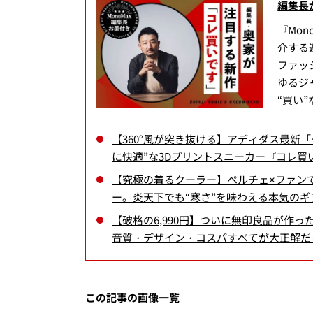
編集長
『Mo
介する
ファッ
ゆるジ
“買い
【360°風が突き抜ける】アディダス最新
に快適”な3Dプリントスニーカー『コレ買いで
【究極の着るクーラー】ペルチェ×ファン
ー。炎天下でも“寒さ”を味わえる本気のギア『
【破格の6,990円】ついに無印良品が作
音質・デザイン・コスパすべてが大正解だった
この記事の画像一覧