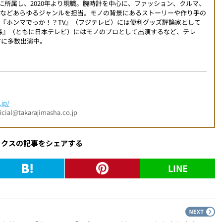
編集部に所属し、2020年より現職。腕時計を中心に、ファッション、クルマ、
ツなどあらゆるジャンルを担当。モノの背景にあるストーリーや作り手の
『ホンマでっか！？TV』（フジテレビ）には便利グッズ評論家として
時の森』（ともに日本テレビ）にはモノのプロとして出演するなど、テレ
アに多数出演中。
jp/
l@takarajimasha.co.jp
ックスの記事をシェアする
LINE
PREV
N