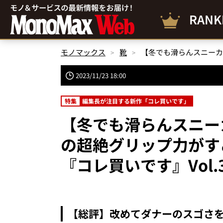
RANK
モノマックス
靴
2023/11/23 18:00
特集
編集長が注目する新作「コレ買いです」
【冬でも滑らんスニー
の超絶グリップ力がす
『コレ買いです』Vol.
【総評】改めてダナーのスゴさ