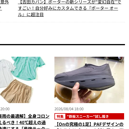
…意外
【吉田カバン】ポーターの新シリーズが“変幻自在”で
？
すごい！自分好みにカスタムできる『ポーター オー
ル』に超注目
 20:00
2026/08/04 18:00
豪雨の最適解】全身コロン
特集
"鉄板スニーカー"試し履き
えるべき！40℃超えの過
【Onの究極の1足】PAFデザインの
快適にする「最強テックウ