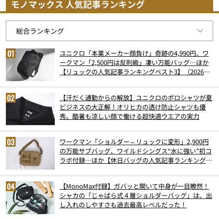
モノマックス 人気記事ランキング
ユニクロ「本業メーカー顔負け」奇跡の4,990円、ワ
ークマン「2,500円は反則級」凄い万能バッグ…ほか
【リュックの人気記事ランキングベスト3】（2026年
6月版）
【汗だく通勤からの解放】ユニクロのポロシャツが夏
ビジネスの大正解！オリヒカの透け防止シャツも優
秀。酷暑も涼しい顔で働ける超快適ウエアの実力
ワークマン「ショルダー⇔リュックに変形」2,900円
の万能サブバッグ、ワイルドシングス“水に強い”初コ
ラボ付録…ほか【休日バッグの人気記事ランキングベ
スト3】（2026年6月版）
【MonoMax付録】ガバッと開いて中身が一目瞭然！
シャカの「じゃばら式４層ショルダーバッグ」は、出
し入れのしやすさも過去最高レベルだった！