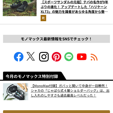
【スポーツサンダルの元祖】テバの名作が9年
ぶりの進化！ アップデートした「ハリケーン
XLT3」の魅力を識者があらゆる角度から徹底
解説！
靴
モノマックス最新情報をSNSでチェック！
今月のモノマックス特別付録
【MonoMax付録】ガバッと開いて中身が一目瞭然！
シャカの「じゃばら式４層ショルダーバッグ」は、出
し入れのしやすさも過去最高レベルだった！