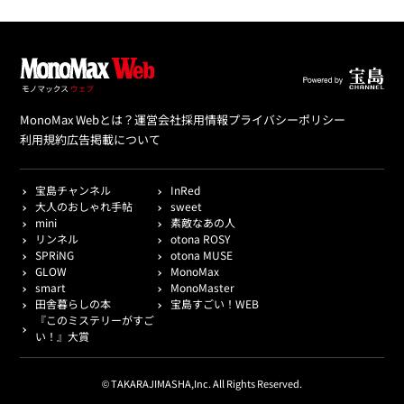
MonoMax Webとは？
運営会社
採用情報
プライバシーポリシー
利用規約
広告掲載について
宝島チャンネル
InRed
大人のおしゃれ手帖
sweet
mini
素敵なあの人
リンネル
otona ROSY
SPRiNG
otona MUSE
GLOW
MonoMax
smart
MonoMaster
田舎暮らしの本
宝島すごい！WEB
『このミステリーがすご
い！』大賞
© TAKARAJIMASHA,Inc. All Rights Reserved.