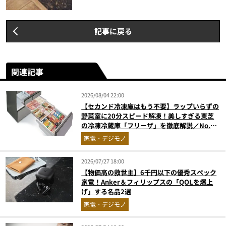
記事に戻る
関連記事
2026/08/04 22:00
【セカンド冷凍庫はもう不要】ラップいらずの
野菜室に20分スピード解凍！美しすぎる東芝
の冷凍冷蔵庫「フリーザ」を徹底解説／No.1
モノ雑誌編集長が選ぶ『センスがいい家電』
家電・デジモノ
Vol.10
2026/07/27 18:00
【物価高の救世主】6千円以下の優秀スペック
家電！Anker＆フィリップスの「QOLを爆上
げ」する名品2選
家電・デジモノ