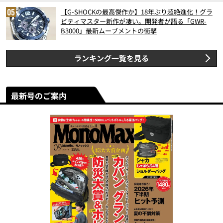
【G-SHOCKの最高傑作か】18年ぶり超絶進化！グラ
ビティマスター新作が凄い。開発者が語る「GWR-
B3000」最新ムーブメントの衝撃
ランキング一覧を見る
最新号のご案内