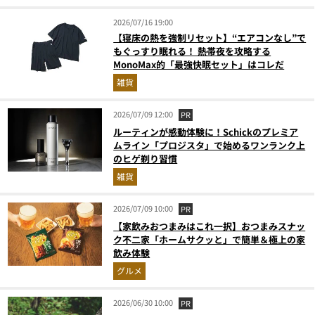
2026/07/16 19:00
【寝床の熱を強制リセット】“エアコンなし”で
もぐっすり眠れる！ 熱帯夜を攻略する
MonoMax的「最強快眠セット」はコレだ
雑貨
2026/07/09 12:00
PR
ルーティンが感動体験に！Schickのプレミア
ムライン「プロジスタ」で始めるワンランク上
のヒゲ剃り習慣
雑貨
2026/07/09 10:00
PR
【家飲みおつまみはこれ一択】おつまみスナッ
ク不二家「ホームサクッと」で簡単＆極上の家
飲み体験
グルメ
2026/06/30 10:00
PR