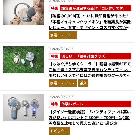
2026/07/24 18:00
特集
編集長が注目する新作「コレ買いです」
【破格の6,990円】ついに無印良品が作った！
「本格ノイキャンヘッドホン」を編集長が実機
レビュー。音質・デザイン・コスパすべてが大
正解だった『コレ買いです』Vol.171
家電・デジモノ
2026/07/22 07:00
特集
涼しい！「猛暑対策グッズ」
【もはや持ち歩くクーラー】猛暑は最新ギアで
完全武装！スマホ充電できるハンディファン、
風なしアイスカイロほか最強携帯型クールガジ
ェット4選
家電・デジモノ
雑貨
2026/07/18 20:00
特集
体験レポート
【ダイソー徹底検証】「ハンディファンは高い
方が良い」はホント？ 300円・700円・1,000
円商品を比較して見えた違いと“選び方”
トピックス