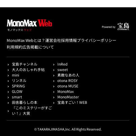
MonoMax Webとは？
運営会社
採用情報
プライバシーポリシー
利用規約
広告掲載について
宝島チャンネル
InRed
大人のおしゃれ手帖
sweet
mini
素敵なあの人
リンネル
otona ROSY
SPRiNG
otona MUSE
GLOW
MonoMax
smart
MonoMaster
田舎暮らしの本
宝島すごい！WEB
『このミステリーがすご
い！』大賞
© TAKARAJIMASHA,Inc. All Rights Reserved.