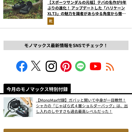
【スポーツサンダルの元祖】テバの名作が9年
ぶりの進化！ アップデートした「ハリケーン
XLT3」の魅力を識者があらゆる角度から徹底
解説！
靴
モノマックス最新情報をSNSでチェック！
今月のモノマックス特別付録
【MonoMax付録】ガバッと開いて中身が一目瞭然！
シャカの「じゃばら式４層ショルダーバッグ」は、出
し入れのしやすさも過去最高レベルだった！