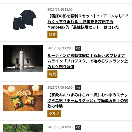
2026/07/16 19:00
【寝床の熱を強制リセット】“エアコンなし”で
もぐっすり眠れる！ 熱帯夜を攻略する
MonoMax的「最強快眠セット」はコレだ
雑貨
2026/07/09 12:00
PR
ルーティンが感動体験に！Schickのプレミア
ムライン「プロジスタ」で始めるワンランク上
のヒゲ剃り習慣
雑貨
2026/07/09 10:00
PR
【家飲みおつまみはこれ一択】おつまみスナッ
ク不二家「ホームサクッと」で簡単＆極上の家
飲み体験
グルメ
2026/06/30 10:00
PR