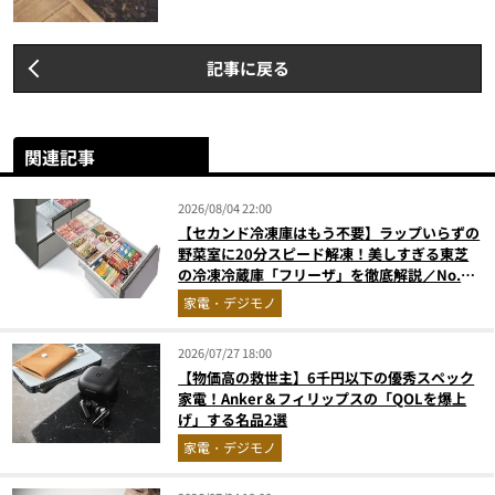
記事に戻る
関連記事
2026/08/04 22:00
【セカンド冷凍庫はもう不要】ラップいらずの
野菜室に20分スピード解凍！美しすぎる東芝
の冷凍冷蔵庫「フリーザ」を徹底解説／No.1
モノ雑誌編集長が選ぶ『センスがいい家電』
家電・デジモノ
Vol.10
2026/07/27 18:00
【物価高の救世主】6千円以下の優秀スペック
家電！Anker＆フィリップスの「QOLを爆上
げ」する名品2選
家電・デジモノ