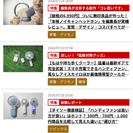
2026/07/24 18:00
特集
編集長が注目する新作「コレ買いです」
【破格の6,990円】ついに無印良品が作った！
「本格ノイキャンヘッドホン」を編集長が実機
レビュー。音質・デザイン・コスパすべてが大
正解だった『コレ買いです』Vol.171
家電・デジモノ
2026/07/22 07:00
特集
涼しい！「猛暑対策グッズ」
【もはや持ち歩くクーラー】猛暑は最新ギアで
完全武装！スマホ充電できるハンディファン、
風なしアイスカイロほか最強携帯型クールガジ
ェット4選
家電・デジモノ
雑貨
2026/07/18 20:00
特集
体験レポート
【ダイソー徹底検証】「ハンディファンは高い
方が良い」はホント？ 300円・700円・1,000
円商品を比較して見えた違いと“選び方”
トピックス