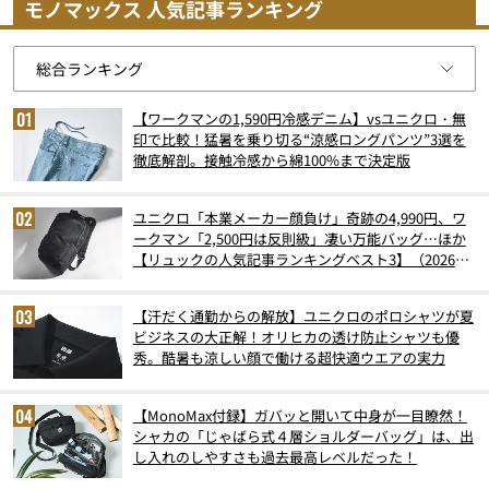
モノマックス 人気記事ランキング
【ワークマンの1,590円冷感デニム】vsユニクロ・無
印で比較！猛暑を乗り切る“涼感ロングパンツ”3選を
徹底解剖。接触冷感から綿100%まで決定版
ユニクロ「本業メーカー顔負け」奇跡の4,990円、ワ
ークマン「2,500円は反則級」凄い万能バッグ…ほか
【リュックの人気記事ランキングベスト3】（2026年
6月版）
【汗だく通勤からの解放】ユニクロのポロシャツが夏
ビジネスの大正解！オリヒカの透け防止シャツも優
秀。酷暑も涼しい顔で働ける超快適ウエアの実力
【MonoMax付録】ガバッと開いて中身が一目瞭然！
シャカの「じゃばら式４層ショルダーバッグ」は、出
し入れのしやすさも過去最高レベルだった！