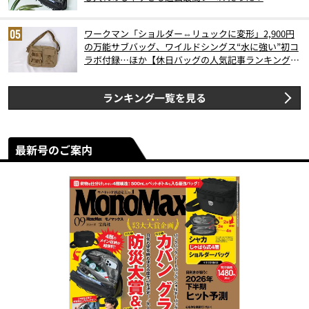
ワークマン「ショルダー⇔リュックに変形」2,900円
の万能サブバッグ、ワイルドシングス“水に強い”初コ
ラボ付録…ほか【休日バッグの人気記事ランキングベ
スト3】（2026年6月版）
ランキング一覧を見る
最新号のご案内