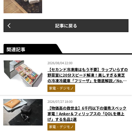
記事に戻る
関連記事
2026/08/04 22:00
【セカンド冷凍庫はもう不要】ラップいらずの
野菜室に20分スピード解凍！美しすぎる東芝
の冷凍冷蔵庫「フリーザ」を徹底解説／No.1
モノ雑誌編集長が選ぶ『センスがいい家電』
家電・デジモノ
Vol.10
2026/07/27 18:00
【物価高の救世主】6千円以下の優秀スペック
家電！Anker＆フィリップスの「QOLを爆上
げ」する名品2選
家電・デジモノ