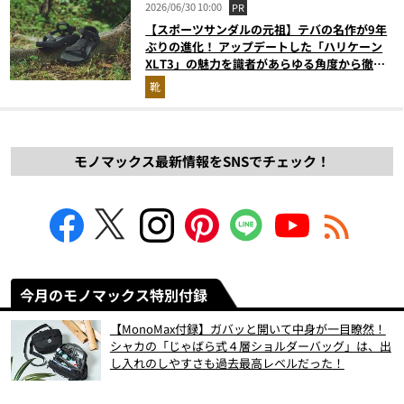
2026/06/30 10:00
PR
【スポーツサンダルの元祖】テバの名作が9年
ぶりの進化！ アップデートした「ハリケーン
XLT3」の魅力を識者があらゆる角度から徹底
解説！
靴
モノマックス最新情報をSNSでチェック！
今月のモノマックス特別付録
【MonoMax付録】ガバッと開いて中身が一目瞭然！
シャカの「じゃばら式４層ショルダーバッグ」は、出
し入れのしやすさも過去最高レベルだった！