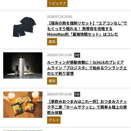
トピックス
2026/07/16 19:00
【寝床の熱を強制リセット】“エアコンなし”で
もぐっすり眠れる！ 熱帯夜を攻略する
MonoMax的「最強快眠セット」はコレだ
雑貨
2026/07/09 12:00
PR
ルーティンが感動体験に！Schickのプレミア
ムライン「プロジスタ」で始めるワンランク上
のヒゲ剃り習慣
雑貨
2026/07/09 10:00
PR
【家飲みおつまみはこれ一択】おつまみスナッ
ク不二家「ホームサクッと」で簡単＆極上の家
飲み体験
グルメ