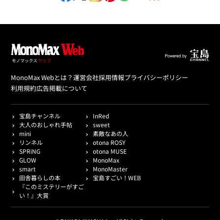
MonoMax Webとは？
運営会社
採用情報
プライバシーポリシー
利用規約
広告掲載について
宝島チャンネル
InRed
大人のおしゃれ手帖
sweet
mini
素敵なあの人
リンネル
otona ROSY
SPRiNG
otona MUSE
GLOW
MonoMax
smart
MonoMaster
田舎暮らしの本
宝島すごい！WEB
『このミステリーがすご
い！』大賞