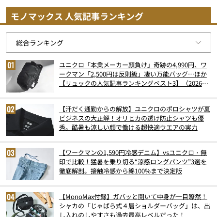
モノマックス 人気記事ランキング
ユニクロ「本業メーカー顔負け」奇跡の4,990円、ワ
ークマン「2,500円は反則級」凄い万能バッグ…ほか
【リュックの人気記事ランキングベスト3】（2026年
6月版）
【汗だく通勤からの解放】ユニクロのポロシャツが夏
ビジネスの大正解！オリヒカの透け防止シャツも優
秀。酷暑も涼しい顔で働ける超快適ウエアの実力
【ワークマンの1,590円冷感デニム】vsユニクロ・無
印で比較！猛暑を乗り切る“涼感ロングパンツ”3選を
徹底解剖。接触冷感から綿100%まで決定版
【MonoMax付録】ガバッと開いて中身が一目瞭然！
シャカの「じゃばら式４層ショルダーバッグ」は、出
し入れのしやすさも過去最高レベルだった！