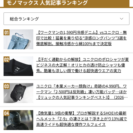
モノマックス 人気記事ランキング
【ワークマンの1,590円冷感デニム】vsユニクロ・無
印で比較！猛暑を乗り切る“涼感ロングパンツ”3選を
徹底解剖。接触冷感から綿100%まで決定版
【汗だく通勤からの解放】ユニクロのポロシャツが夏
ビジネスの大正解！オリヒカの透け防止シャツも優
秀。酷暑も涼しい顔で働ける超快適ウエアの実力
ユニクロ「本業メーカー顔負け」奇跡の4,990円、ワ
ークマン「2,500円は反則級」凄い万能バッグ…ほか
【リュックの人気記事ランキングベスト3】（2026年
6月版）
【換気量1.9倍の衝撃】プロが解説するSHOEIの最新
ヘルメット「Z-9」の凄さとは？浮き上がり13%減で
高速ライドも超快適な傑作フルフェイス