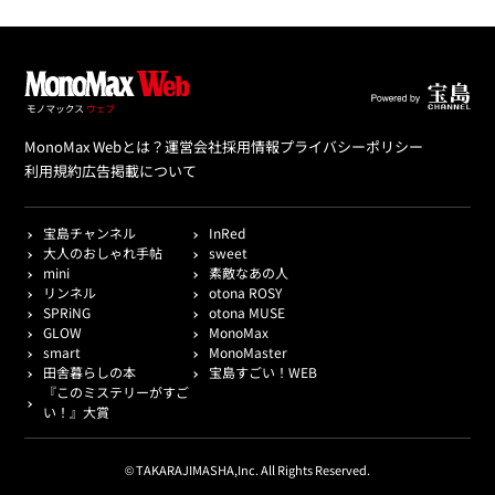
MonoMax Webとは？
運営会社
採用情報
プライバシーポリシー
利用規約
広告掲載について
宝島チャンネル
InRed
大人のおしゃれ手帖
sweet
mini
素敵なあの人
リンネル
otona ROSY
SPRiNG
otona MUSE
GLOW
MonoMax
smart
MonoMaster
田舎暮らしの本
宝島すごい！WEB
『このミステリーがすご
い！』大賞
© TAKARAJIMASHA,Inc. All Rights Reserved.