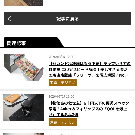
記事に戻る
関連記事
2026/08/04 22:00
【セカンド冷凍庫はもう不要】ラップいらずの
野菜室に20分スピード解凍！美しすぎる東芝
の冷凍冷蔵庫「フリーザ」を徹底解説／No.1
モノ雑誌編集長が選ぶ『センスがいい家電』
家電・デジモノ
Vol.10
2026/07/27 18:00
【物価高の救世主】6千円以下の優秀スペック
家電！Anker＆フィリップスの「QOLを爆上
げ」する名品2選
家電・デジモノ