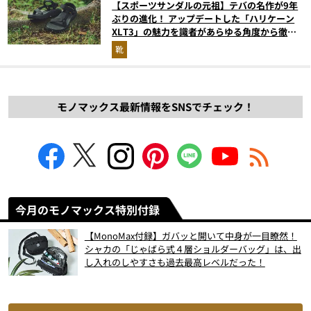
【スポーツサンダルの元祖】テバの名作が9年
ぶりの進化！ アップデートした「ハリケーン
XLT3」の魅力を識者があらゆる角度から徹底
解説！
靴
モノマックス最新情報をSNSでチェック！
今月のモノマックス特別付録
【MonoMax付録】ガバッと開いて中身が一目瞭然！
シャカの「じゃばら式４層ショルダーバッグ」は、出
し入れのしやすさも過去最高レベルだった！