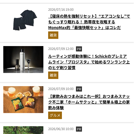
2026/07/16 19:00
【寝床の熱を強制リセット】“エアコンなし”で
もぐっすり眠れる！ 熱帯夜を攻略する
MonoMax的「最強快眠セット」はコレだ
雑貨
2026/07/09 12:00
PR
ルーティンが感動体験に！Schickのプレミア
ムライン「プロジスタ」で始めるワンランク上
のヒゲ剃り習慣
雑貨
2026/07/09 10:00
PR
【家飲みおつまみはこれ一択】おつまみスナッ
ク不二家「ホームサクッと」で簡単＆極上の家
飲み体験
グルメ
2026/06/30 10:00
PR