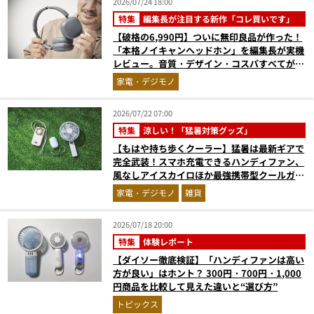
2026/07/24 18:00
特集
編集長が注目する新作「コレ買いです」
【破格の6,990円】ついに無印良品が作った！
「本格ノイキャンヘッドホン」を編集長が実機
レビュー。音質・デザイン・コスパすべてが大
正解だった『コレ買いです』Vol.171
家電・デジモノ
2026/07/22 07:00
特集
涼しい！「猛暑対策グッズ」
【もはや持ち歩くクーラー】猛暑は最新ギアで
完全武装！スマホ充電できるハンディファン、
風なしアイスカイロほか最強携帯型クールガジ
ェット4選
家電・デジモノ
雑貨
2026/07/18 20:00
特集
体験レポート
【ダイソー徹底検証】「ハンディファンは高い
方が良い」はホント？ 300円・700円・1,000
円商品を比較して見えた違いと“選び方”
トピックス