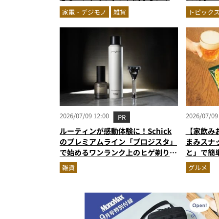
カイロほか最強携帯型クールガジェ
較して見
家電・デジモノ
雑貨
トピック
ット4選
2026/07/09 12:00
2026/07/09
PR
ルーティンが感動体験に！Schick
【家飲み
のプレミアムライン「プロジスタ」
まみスナ
で始めるワンランク上のヒゲ剃り習
と」で簡
慣
雑貨
グルメ