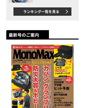
者が語る「GWR-B3000」最
新ムーブメントの衝撃
ランキング一覧を見る
最新号のご案内