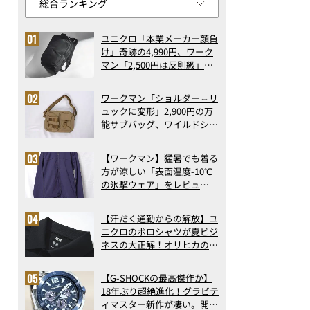
ユニクロ「本業メーカー顔負
け」奇跡の4,990円、ワーク
マン「2,500円は反則級」凄
い万能バッグ…ほか【リュッ
クの人気記事ランキングベス
ワークマン「ショルダー⇔リ
ト3】（2026年6月版）
ュックに変形」2,900円の万
能サブバッグ、ワイルドシン
グス“水に強い”初コラボ付
録…ほか【休日バッグの人気
【ワークマン】猛暑でも着る
記事ランキングベスト3】
方が涼しい「表面温度-10℃
（2026年6月版）
の氷撃ウェア」をレビュ
ー！“腕だけ濡らすのが正
解”の気化冷却機能が凄い
【汗だく通勤からの解放】ユ
ニクロのポロシャツが夏ビジ
ネスの大正解！オリヒカの透
け防止シャツも優秀。酷暑も
涼しい顔で働ける超快適ウエ
【G-SHOCKの最高傑作か】
アの実力
18年ぶり超絶進化！グラビテ
ィマスター新作が凄い。開発