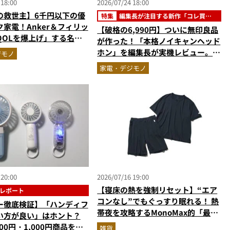
 18:00
2026/07/24 18:00
の救世主】6千円以下の優
特集
編集長が注目する新作「コレ買い
です」
家電！Anker＆フィリッ
【破格の6,990円】ついに無印良品
QOLを爆上げ」する名品2
が作った！「本格ノイキャンヘッド
ホン」を編集長が実機レビュー。音
ジモノ
質・デザイン・コスパすべてが大正
家電・デジモノ
解だった『コレ買いです』Vol.171
 20:00
2026/07/16 19:00
【寝床の熱を強制リセット】“エア
レポート
コンなし”でもぐっすり眠れる！ 熱
ー徹底検証】「ハンディフ
帯夜を攻略するMonoMax的「最強
い方が良い」はホント？
快眠セット」はコレだ
700円・1,000円商品を比
雑貨