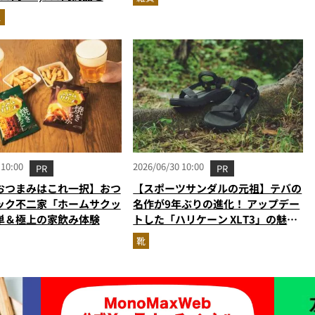
えた違いと“選び方”
ス
 10:00
2026/06/30 10:00
PR
PR
おつまみはこれ一択】おつ
【スポーツサンダルの元祖】テバの
ック不二家「ホームサクッ
名作が9年ぶりの進化！ アップデー
単＆極上の家飲み体験
トした「ハリケーン XLT3」の魅力
を識者があらゆる角度から徹底解
靴
説！