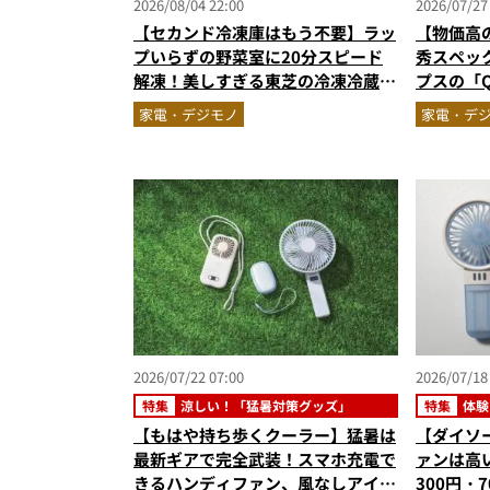
2026/08/04 22:00
2026/07/27
【セカンド冷凍庫はもう不要】ラッ
【物価高
プいらずの野菜室に20分スピード
秀スペック
解凍！美しすぎる東芝の冷凍冷蔵庫
プスの「
「フリーザ」を徹底解説／No.1モ
選
家電・デジモノ
家電・デ
ノ雑誌編集長が選ぶ『センスがいい
家電』Vol.10
2026/07/22 07:00
2026/07/18
特集
涼しい！「猛暑対策グッズ」
特集
体験
【もはや持ち歩くクーラー】猛暑は
【ダイソ
最新ギアで完全武装！スマホ充電で
ァンは高
きるハンディファン、風なしアイス
300円・