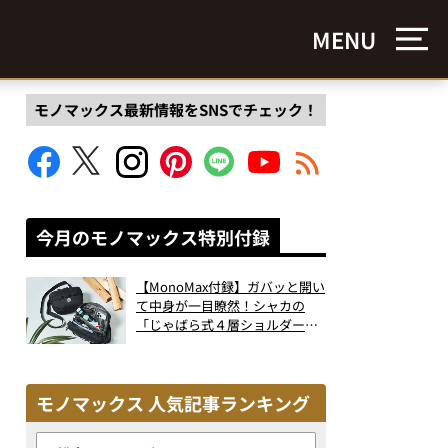
MENU
モノマックス最新情報をSNSでチェック！
今月のモノマックス特別付録
【MonoMax付録】ガバッと開い
て中身が一目瞭然！シャカの
「じゃばら式４層ショルダーバ
ッグ」は、出し入れのしやすさ
も過去最高レベルだった！
モノマックス 人気記事ランキング