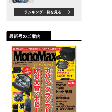
者が語る「GWR-B3000」最
新ムーブメントの衝撃
ランキング一覧を見る
最新号のご案内