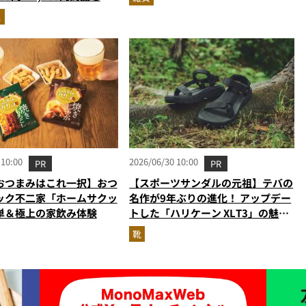
えた違いと“選び方”
ス
 10:00
2026/06/30 10:00
PR
PR
おつまみはこれ一択】おつ
【スポーツサンダルの元祖】テバの
ック不二家「ホームサクッ
名作が9年ぶりの進化！ アップデー
単＆極上の家飲み体験
トした「ハリケーン XLT3」の魅力
を識者があらゆる角度から徹底解
靴
説！