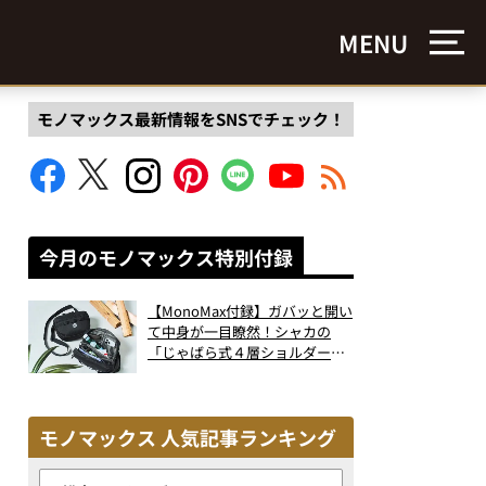
MENU
モノマックス最新情報をSNSでチェック！
今月のモノマックス特別付録
【MonoMax付録】ガバッと開い
て中身が一目瞭然！シャカの
「じゃばら式４層ショルダーバ
ッグ」は、出し入れのしやすさ
も過去最高レベルだった！
モノマックス 人気記事ランキング