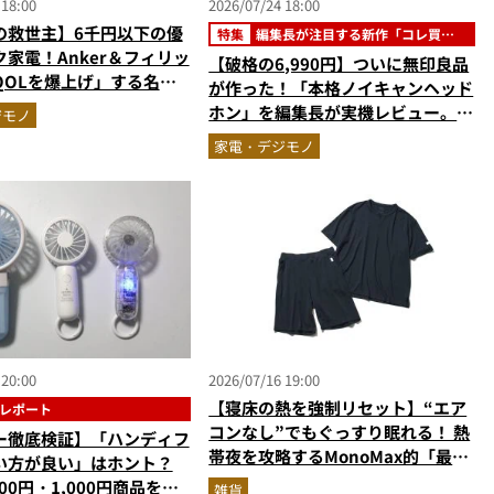
 18:00
2026/07/24 18:00
の救世主】6千円以下の優
特集
編集長が注目する新作「コレ買い
です」
家電！Anker＆フィリッ
【破格の6,990円】ついに無印良品
QOLを爆上げ」する名品2
が作った！「本格ノイキャンヘッド
ホン」を編集長が実機レビュー。音
ジモノ
質・デザイン・コスパすべてが大正
家電・デジモノ
解だった『コレ買いです』Vol.171
 20:00
2026/07/16 19:00
【寝床の熱を強制リセット】“エア
レポート
コンなし”でもぐっすり眠れる！ 熱
ー徹底検証】「ハンディフ
帯夜を攻略するMonoMax的「最強
い方が良い」はホント？
快眠セット」はコレだ
700円・1,000円商品を比
雑貨