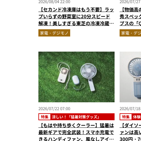
2026/08/04 22:00
2026/07/27
【セカンド冷凍庫はもう不要】ラッ
【物価高
プいらずの野菜室に20分スピード
秀スペック
解凍！美しすぎる東芝の冷凍冷蔵庫
プスの「
「フリーザ」を徹底解説／No.1モ
選
家電・デジモノ
家電・デ
ノ雑誌編集長が選ぶ『センスがいい
家電』Vol.10
2026/07/22 07:00
2026/07/18
特集
涼しい！「猛暑対策グッズ」
特集
体験
【もはや持ち歩くクーラー】猛暑は
【ダイソ
最新ギアで完全武装！スマホ充電で
ァンは高
きるハンディファン、風なしアイス
300円・