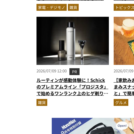
カイロほか最強携帯型クールガジェ
較して見
家電・デジモノ
雑貨
トピック
ット4選
2026/07/09 12:00
2026/07/09
PR
ルーティンが感動体験に！Schick
【家飲み
のプレミアムライン「プロジスタ」
まみスナ
で始めるワンランク上のヒゲ剃り習
と」で簡
慣
雑貨
グルメ