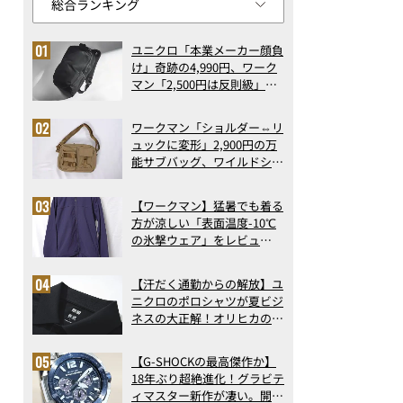
ユニクロ「本業メーカー顔負
け」奇跡の4,990円、ワーク
マン「2,500円は反則級」凄
い万能バッグ…ほか【リュッ
クの人気記事ランキングベス
ワークマン「ショルダー⇔リ
ト3】（2026年6月版）
ュックに変形」2,900円の万
能サブバッグ、ワイルドシン
グス“水に強い”初コラボ付
録…ほか【休日バッグの人気
【ワークマン】猛暑でも着る
記事ランキングベスト3】
方が涼しい「表面温度-10℃
（2026年6月版）
の氷撃ウェア」をレビュ
ー！“腕だけ濡らすのが正
解”の気化冷却機能が凄い
【汗だく通勤からの解放】ユ
ニクロのポロシャツが夏ビジ
ネスの大正解！オリヒカの透
け防止シャツも優秀。酷暑も
涼しい顔で働ける超快適ウエ
【G-SHOCKの最高傑作か】
アの実力
18年ぶり超絶進化！グラビテ
ィマスター新作が凄い。開発