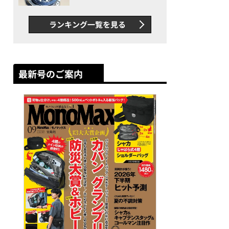
者が語る「GWR-B3000」最
新ムーブメントの衝撃
ランキング一覧を見る
最新号のご案内