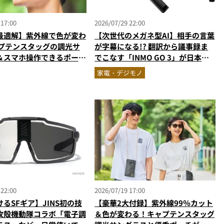
 17:00
2026/07/29 22:00
最適解】紫外線で色が変わ
【次世代のメガネ型AI】相手の言葉
ャプテンスタッグの調光サ
が字幕になる!? 翻訳から議事録ま
＆スマホ操作できるポーチ
でこなす「INMO GO 3」が日本上
グがMonoMax9月号増
陸
家電・デジモノ
登場
 22:00
2026/07/19 17:00
るSFギア】JINS初の技
【豪華2大付録】紫外線99％カット
攻殻機動隊コラボ「電子調
＆色が変わる！キャプテンスタッグ