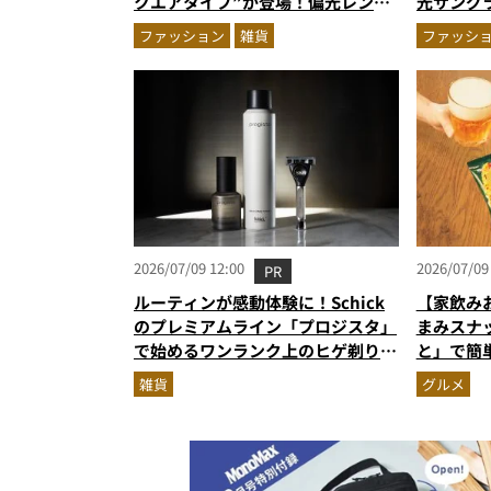
クエアタイプ”が登場！偏光レンズ
光サング
採用で2,490円の高コスパ
る“近未
ファッション
雑貨
ファッシ
2026/07/09 12:00
2026/07/09
PR
ルーティンが感動体験に！Schick
【家飲み
のプレミアムライン「プロジスタ」
まみスナ
で始めるワンランク上のヒゲ剃り習
と」で簡
慣
雑貨
グルメ