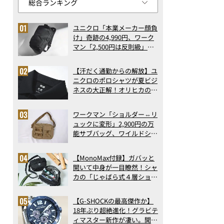
ユニクロ「本業メーカー顔負
け」奇跡の4,990円、ワーク
マン「2,500円は反則級」凄
い万能バッグ…ほか【リュッ
クの人気記事ランキングベス
【汗だく通勤からの解放】ユ
ト3】（2026年6月版）
ニクロのポロシャツが夏ビジ
ネスの大正解！オリヒカの透
け防止シャツも優秀。酷暑も
涼しい顔で働ける超快適ウエ
ワークマン「ショルダー⇔リ
アの実力
ュックに変形」2,900円の万
能サブバッグ、ワイルドシン
グス“水に強い”初コラボ付
録…ほか【休日バッグの人気
【MonoMax付録】ガバッと
記事ランキングベスト3】
開いて中身が一目瞭然！シャ
（2026年6月版）
カの「じゃばら式４層ショル
ダーバッグ」は、出し入れの
しやすさも過去最高レベルだ
【G-SHOCKの最高傑作か】
った！
18年ぶり超絶進化！グラビテ
ィマスター新作が凄い。開発