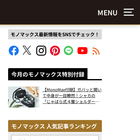
MENU
モノマックス最新情報をSNSでチェック！
今月のモノマックス特別付録
【MonoMax付録】ガバッと開い
て中身が一目瞭然！シャカの
「じゃばら式４層ショルダーバ
ッグ」は、出し入れのしやすさ
も過去最高レベルだった！
モノマックス 人気記事ランキング