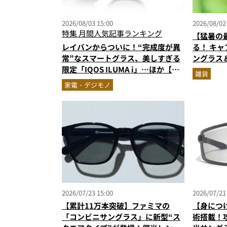
2026/08/03 15:00
2026/08/02
特集
月間人気記事ランキング
【猛暑の
レイバンからついに！“完成度が異
る！ キ
常”なスマートグラス、美しすぎる
ングラス
限定「IQOS ILUMA i」…ほか【ガ
の最強タッ
雑貨
ジェットの人気記事ランキングベス
刊付録に
家電・デジモノ
ト3】（2026年6月版）
2026/07/23 15:00
2026/07/21
【累計11万本突破】ファミマの
【身につけ
「コンビニサングラス」に新型“ス
術搭載！