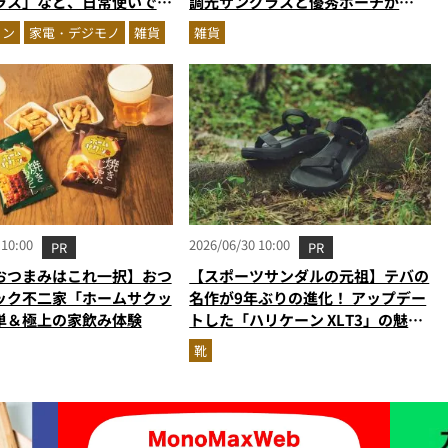
ラス」など、日常使いでき
調光サングラスと優秀ポーチが
来ギア”が発売開始
MonoMax増刊に登場
ョン
家電・デジモノ
雑貨
雑貨
 10:00
2026/06/30 10:00
PR
PR
おつまみはこれ一択】おつ
【スポーツサンダルの元祖】テバの
ック不二家「ホームサクッ
名作が9年ぶりの進化！ アップデー
単＆極上の家飲み体験
トした「ハリケーン XLT3」の魅力
を識者があらゆる角度から徹底解
靴
説！