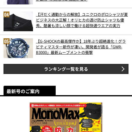
【汗だく通勤からの解放】ユニクロのポロシャツが夏
ビジネスの大正解！オリヒカの透け防止シャツも優
秀。酷暑も涼しい顔で働ける超快適ウエアの実力
【G-SHOCKの最高傑作か】18年ぶり超絶進化！グラ
ビティマスター新作が凄い。開発者が語る「GWR-
B3000」最新ムーブメントの衝撃
ランキング一覧を見る
最新号のご案内