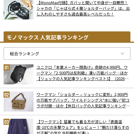
【MonoMax付録】ガバッと開いて中身が一目瞭然！
シャカの「じゃばら式４層ショルダーバッグ」は、出
し入れのしやすさも過去最高レベルだった！
モノマックス 人気記事ランキング
ユニクロ「本業メーカー顔負け」奇跡の4,990円、ワ
ークマン「2,500円は反則級」凄い万能バッグ…ほか
【リュックの人気記事ランキングベスト3】（2026年
6月版）
ワークマン「ショルダー⇔リュックに変形」2,900円
の万能サブバッグ、ワイルドシングス“水に強い”初コ
ラボ付録…ほか【休日バッグの人気記事ランキングベ
スト3】（2026年6月版）
【ワークマン】猛暑でも着る方が涼しい「表面温
度-10℃の氷撃ウェア」をレビュー！“腕だけ濡らすの
が正解”の気化冷却機能が凄い