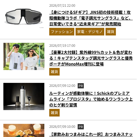
2026/07/21 22:00
【身につけるSFギア】JINS初の技術搭載！攻
殻機動隊コラボ「電子調光サングラス」など、
日常使いできる“近未来ギア”が発売開始
ファッション
家電・デジモノ
雑貨
2026/07/19 17:00
【豪華2大付録】紫外線99％カット＆色が変わ
る！キャプテンスタッグ調光サングラスと優秀
ポーチがMonoMax増刊に登場
雑貨
2026/07/09 12:00
PR
ルーティンが感動体験に！Schickのプレミア
ムライン「プロジスタ」で始めるワンランク上
のヒゲ剃り習慣
雑貨
2026/07/09 10:00
PR
【家飲みおつまみはこれ一択】おつまみスナッ