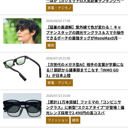
…ほか【ガジェットの人気記事ランキングベス
ト3】（2026年6月版）
家電・デジモノ
2026/08/02 17:00
【猛暑の最適解】紫外線で色が変わる！ キャ
プテンスタッグの調光サングラス＆スマホ操作
できるポーチの最強タッグがMonoMax9月号
増刊付録に登場
雑貨
2026/07/29 22:00
【次世代のメガネ型AI】相手の言葉が字幕にな
る!? 翻訳から議事録までこなす「INMO GO
3」が日本上陸
家電・デジモノ
2026/07/23 15:00
【累計11万本突破】ファミマの「コンビニサ
ングラス」に新型“スクエアタイプ”が登場！偏
光レンズ採用で2,490円の高コスパ
ファッション
雑貨