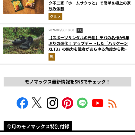
ク不二家「ホームサクッと」で簡単＆極上の家
飲み体験
グルメ
2026/06/30 10:00
PR
【スポーツサンダルの元祖】テバの名作が9年
ぶりの進化！ アップデートした「ハリケーン
XLT3」の魅力を識者があらゆる角度から徹底
解説！
靴
モノマックス最新情報をSNSでチェック！
今月のモノマックス特別付録