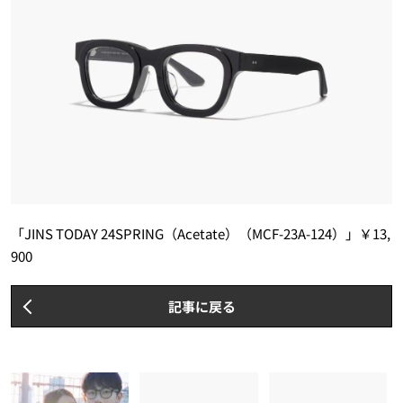
「JINS TODAY 24SPRING（Acetate）（MCF-23A-124）」￥13,
900
記事に戻る