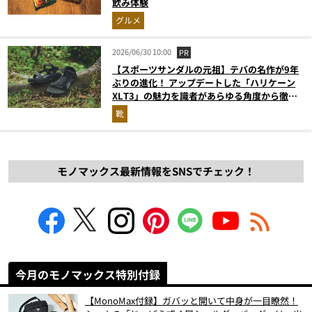
飲み体験
グルメ
2026/06/30 10:00
PR
【スポーツサンダルの元祖】テバの名作が9年
ぶりの進化！ アップデートした「ハリケーン
XLT3」の魅力を識者があらゆる角度から徹底
解説！
靴
モノマックス最新情報をSNSでチェック！
今月のモノマックス特別付録
【MonoMax付録】ガバッと開いて中身が一目瞭然！