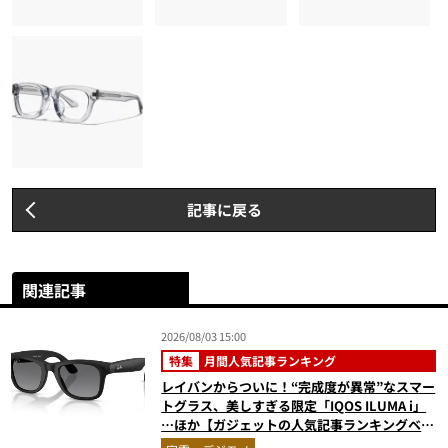
記事に戻る
関連記事
2026/08/03 15:00
特集
月間人気記事ランキング
レイバンからついに！“完成度が異常”なスマー
トグラス、美しすぎる限定「IQOS ILUMA i」
…ほか【ガジェットの人気記事ランキングベス
ト3】（2026年6月版）