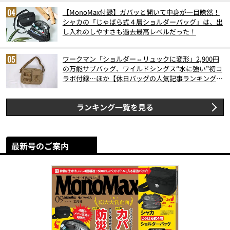
【MonoMax付録】ガバッと開いて中身が一目瞭然！
シャカの「じゃばら式４層ショルダーバッグ」は、出
し入れのしやすさも過去最高レベルだった！
ワークマン「ショルダー⇔リュックに変形」2,900円
の万能サブバッグ、ワイルドシングス“水に強い”初コ
ラボ付録…ほか【休日バッグの人気記事ランキングベ
スト3】（2026年6月版）
ランキング一覧を見る
最新号のご案内