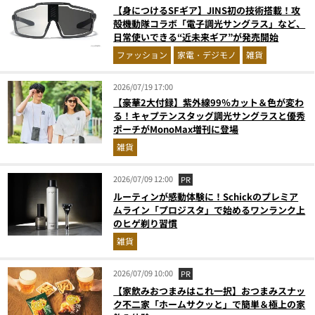
【身につけるSFギア】JINS初の技術搭載！攻
殻機動隊コラボ「電子調光サングラス」など、
日常使いできる“近未来ギア”が発売開始
ファッション
家電・デジモノ
雑貨
2026/07/19 17:00
【豪華2大付録】紫外線99％カット＆色が変わ
る！キャプテンスタッグ調光サングラスと優秀
ポーチがMonoMax増刊に登場
雑貨
2026/07/09 12:00
PR
ルーティンが感動体験に！Schickのプレミア
ムライン「プロジスタ」で始めるワンランク上
のヒゲ剃り習慣
雑貨
2026/07/09 10:00
PR
【家飲みおつまみはこれ一択】おつまみスナッ
ク不二家「ホームサクッと」で簡単＆極上の家