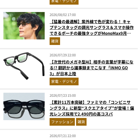
家電・デジモノ
2026/08/02 17:00
【猛暑の最適解】紫外線で色が変わる！ キャ
プテンスタッグの調光サングラス＆スマホ操作
できるポーチの最強タッグがMonoMax9月号
増刊付録に登場
雑貨
2026/07/29 22:00
【次世代のメガネ型AI】相手の言葉が字幕にな
る!? 翻訳から議事録までこなす「INMO GO
3」が日本上陸
家電・デジモノ
2026/07/23 15:00
【累計11万本突破】ファミマの「コンビニサ
ングラス」に新型“スクエアタイプ”が登場！偏
光レンズ採用で2,490円の高コスパ
ファッション
雑貨
2026/07/21 22:00