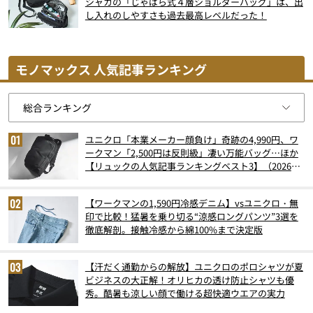
シャカの「じゃばら式４層ショルダーバッグ」は、出
し入れのしやすさも過去最高レベルだった！
モノマックス 人気記事ランキング
ユニクロ「本業メーカー顔負け」奇跡の4,990円、ワ
ークマン「2,500円は反則級」凄い万能バッグ…ほか
【リュックの人気記事ランキングベスト3】（2026年
6月版）
【ワークマンの1,590円冷感デニム】vsユニクロ・無
印で比較！猛暑を乗り切る“涼感ロングパンツ”3選を
徹底解剖。接触冷感から綿100%まで決定版
【汗だく通勤からの解放】ユニクロのポロシャツが夏
ビジネスの大正解！オリヒカの透け防止シャツも優
秀。酷暑も涼しい顔で働ける超快適ウエアの実力