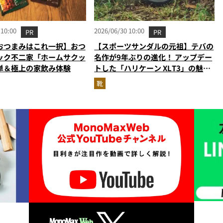
 10:00
2026/06/30 10:00
PR
PR
おつまみはこれ一択】おつ
【スポーツサンダルの元祖】テバの
ック不二家「ホームサクッ
名作が9年ぶりの進化！ アップデー
単＆極上の家飲み体験
トした「ハリケーン XLT3」の魅力
を識者があらゆる角度から徹底解
靴
説！