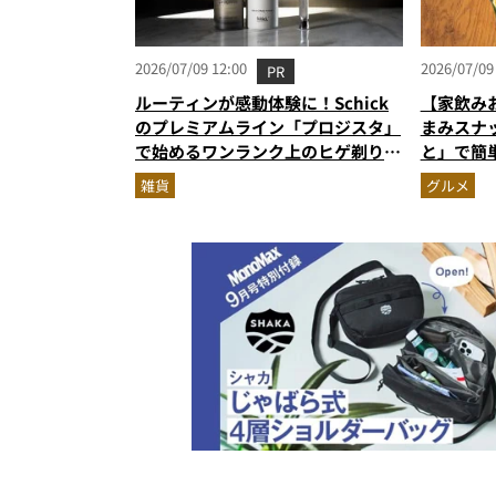
2026/07/09 12:00
2026/07/09
PR
ルーティンが感動体験に！Schick
【家飲み
のプレミアムライン「プロジスタ」
まみスナ
で始めるワンランク上のヒゲ剃り習
と」で簡
慣
雑貨
グルメ