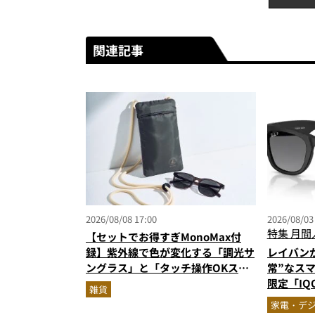
関連記事
2026/08/08 17:00
2026/08/03
特集
月間
【セットでお得すぎMonoMax付
録】紫外線で色が変化する「調光サ
レイバン
ングラス」と「タッチ操作OKスマ
常”なス
ホポーチ」の豪華セットが登場！
限定「IQO
雑貨
ジェット
家電・デ
ト3】（2