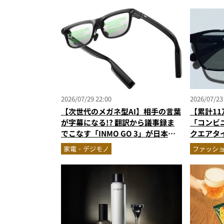
2026/07/29 22:00
2026/07/23
【次世代のメガネ型AI】相手の言葉
【累計1
が字幕になる!? 翻訳から議事録ま
「コンビ
でこなす「INMO GO 3」が日本上
クエアタ
陸
採用で2,
家電・デジモノ
ファッシ