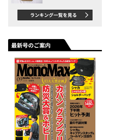
グス“水に強い”初コラボ付
録…ほか【休日バッグの人気
ランキング一覧を見る
記事ランキングベスト3】
（2026年6月版）
最新号のご案内