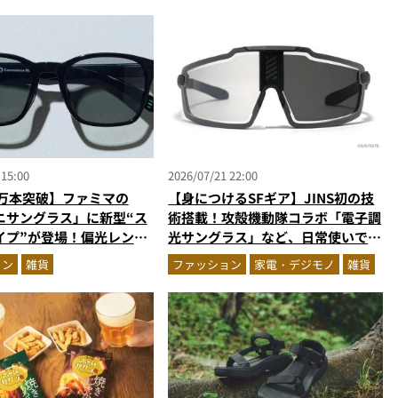
 15:00
2026/07/21 22:00
1万本突破】ファミマの
【身につけるSFギア】JINS初の技
ニサングラス」に新型“ス
術搭載！攻殻機動隊コラボ「電子調
イプ”が登場！偏光レンズ
光サングラス」など、日常使いでき
490円の高コスパ
る“近未来ギア”が発売開始
ョン
雑貨
ファッション
家電・デジモノ
雑貨