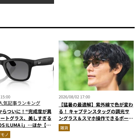
 15:00
2026/08/02 17:00
人気記事ランキング
【猛暑の最適解】紫外線で色が変わ
からついに！“完成度が異
る！ キャプテンスタッグの調光サ
マートグラス、美しすぎる
ングラス＆スマホ操作できるポーチ
S ILUMA i」…ほか【ガ
の最強タッグがMonoMax9月号増
雑貨
の人気記事ランキングベス
刊付録に登場
ジモノ
026年6月版）