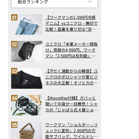
【ワークマンの1,590円冷感
デニム】vsユニクロ・無印で
比較！猛暑を乗り切る“涼感
ロングパンツ”3選を徹底解
剖。接触冷感から綿100%ま
ユニクロ「本業メーカー顔負
で決定版
け」奇跡の4,990円、ワーク
マン「2,500円は反則級」凄
い万能バッグ…ほか【リュッ
クの人気記事ランキングベス
【汗だく通勤からの解放】ユ
ト3】（2026年6月版）
ニクロのポロシャツが夏ビジ
ネスの大正解！オリヒカの透
け防止シャツも優秀。酷暑も
涼しい顔で働ける超快適ウエ
【MonoMax付録】ガバッと
アの実力
開いて中身が一目瞭然！シャ
カの「じゃばら式４層ショル
ダーバッグ」は、出し入れの
しやすさも過去最高レベルだ
ワークマン「ショルダー⇔リ
った！
ュックに変形」2,900円の万
能サブバッグ、ワイルドシン