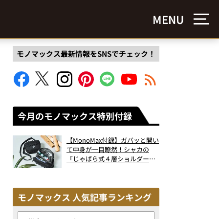
MENU
モノマックス最新情報をSNSでチェック！
今月のモノマックス特別付録
【MonoMax付録】ガバッと開い
て中身が一目瞭然！シャカの
「じゃばら式４層ショルダーバ
ッグ」は、出し入れのしやすさ
も過去最高レベルだった！
モノマックス 人気記事ランキング