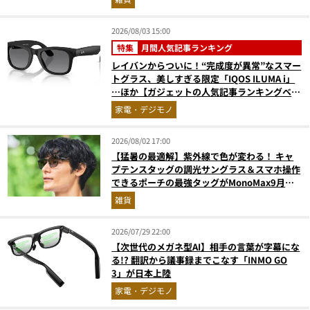
2026/08/03 15:00
特集
月間人気記事ランキング
レイバンからついに！“完成度が異常”なスマー
トグラス、美しすぎる限定「IQOS ILUMA i」
…ほか【ガジェットの人気記事ランキングベス
ト3】（2026年6月版）
家電・デジモノ
2026/08/02 17:00
【猛暑の最適解】紫外線で色が変わる！ キャ
プテンスタッグの調光サングラス＆スマホ操作
できるポーチの最強タッグがMonoMax9月号
増刊付録に登場
雑貨
2026/07/29 22:00
【次世代のメガネ型AI】相手の言葉が字幕にな
る!? 翻訳から議事録までこなす「INMO GO
3」が日本上陸
家電・デジモノ