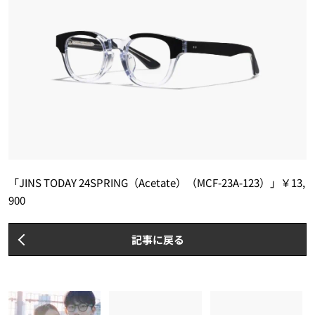
「JINS TODAY 24SPRING（Acetate）（MCF-23A-123）」￥13,
900
記事に戻る