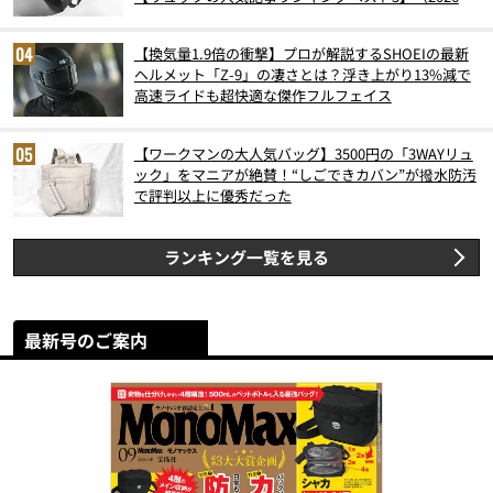
6月版）
【換気量1.9倍の衝撃】プロが解説するSHOEIの最新
ヘルメット「Z-9」の凄さとは？浮き上がり13%減で
高速ライドも超快適な傑作フルフェイス
【ワークマンの大人気バッグ】3500円の「3WAYリュ
ック」をマニアが絶賛！“しごできカバン”が撥水防汚
で評判以上に優秀だった
ランキング一覧を見る
最新号のご案内