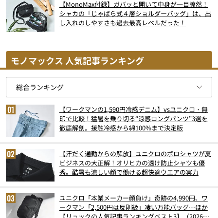
【MonoMax付録】ガバッと開いて中身が一目瞭然！
シャカの「じゃばら式４層ショルダーバッグ」は、出
し入れのしやすさも過去最高レベルだった！
モノマックス 人気記事ランキング
【ワークマンの1,590円冷感デニム】vsユニクロ・無
印で比較！猛暑を乗り切る“涼感ロングパンツ”3選を
徹底解剖。接触冷感から綿100%まで決定版
【汗だく通勤からの解放】ユニクロのポロシャツが夏
ビジネスの大正解！オリヒカの透け防止シャツも優
秀。酷暑も涼しい顔で働ける超快適ウエアの実力
ユニクロ「本業メーカー顔負け」奇跡の4,990円、ワ
ークマン「2,500円は反則級」凄い万能バッグ…ほか
【リュックの人気記事ランキングベスト3】（2026年