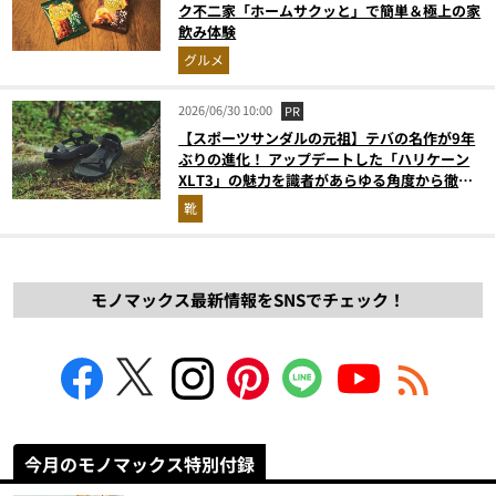
ク不二家「ホームサクッと」で簡単＆極上の家
飲み体験
グルメ
2026/06/30 10:00
PR
【スポーツサンダルの元祖】テバの名作が9年
ぶりの進化！ アップデートした「ハリケーン
XLT3」の魅力を識者があらゆる角度から徹底
解説！
靴
モノマックス最新情報をSNSでチェック！
今月のモノマックス特別付録