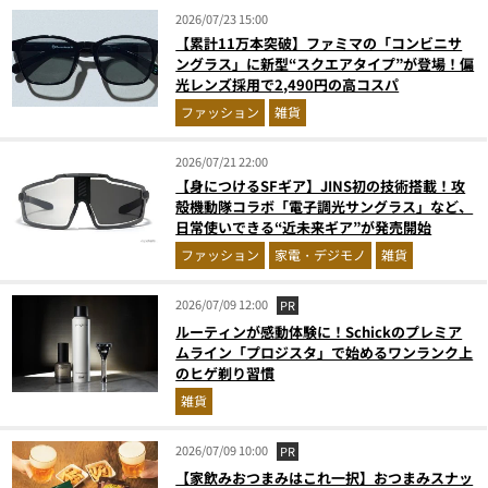
2026/07/23 15:00
【累計11万本突破】ファミマの「コンビニサ
ングラス」に新型“スクエアタイプ”が登場！偏
光レンズ採用で2,490円の高コスパ
ファッション
雑貨
2026/07/21 22:00
【身につけるSFギア】JINS初の技術搭載！攻
殻機動隊コラボ「電子調光サングラス」など、
日常使いできる“近未来ギア”が発売開始
ファッション
家電・デジモノ
雑貨
2026/07/09 12:00
PR
ルーティンが感動体験に！Schickのプレミア
ムライン「プロジスタ」で始めるワンランク上
のヒゲ剃り習慣
雑貨
2026/07/09 10:00
PR
【家飲みおつまみはこれ一択】おつまみスナッ