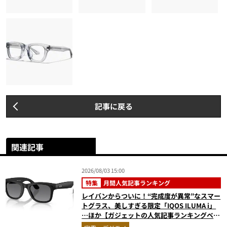
記事に戻る
関連記事
2026/08/03 15:00
特集
月間人気記事ランキング
レイバンからついに！“完成度が異常”なスマー
トグラス、美しすぎる限定「IQOS ILUMA i」
…ほか【ガジェットの人気記事ランキングベス
ト3】（2026年6月版）