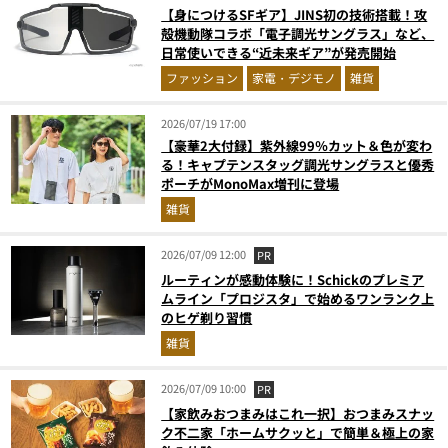
【身につけるSFギア】JINS初の技術搭載！攻
殻機動隊コラボ「電子調光サングラス」など、
日常使いできる“近未来ギア”が発売開始
ファッション
家電・デジモノ
雑貨
2026/07/19 17:00
【豪華2大付録】紫外線99％カット＆色が変わ
る！キャプテンスタッグ調光サングラスと優秀
ポーチがMonoMax増刊に登場
雑貨
2026/07/09 12:00
PR
ルーティンが感動体験に！Schickのプレミア
ムライン「プロジスタ」で始めるワンランク上
のヒゲ剃り習慣
雑貨
2026/07/09 10:00
PR
【家飲みおつまみはこれ一択】おつまみスナッ
ク不二家「ホームサクッと」で簡単＆極上の家