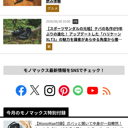
飲み体験
グルメ
2026/06/30 10:00
PR
【スポーツサンダルの元祖】テバの名作が9年
ぶりの進化！ アップデートした「ハリケーン
XLT3」の魅力を識者があらゆる角度から徹底
解説！
靴
モノマックス最新情報をSNSでチェック！
今月のモノマックス特別付録
【MonoMax付録】ガバッと開いて中身が一目瞭然！