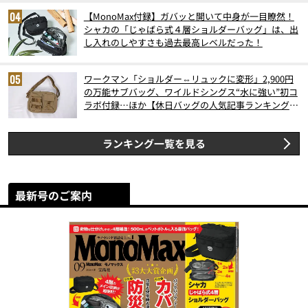
【MonoMax付録】ガバッと開いて中身が一目瞭然！
シャカの「じゃばら式４層ショルダーバッグ」は、出
し入れのしやすさも過去最高レベルだった！
ワークマン「ショルダー⇔リュックに変形」2,900円
の万能サブバッグ、ワイルドシングス“水に強い”初コ
ラボ付録…ほか【休日バッグの人気記事ランキングベ
スト3】（2026年6月版）
ランキング一覧を見る
最新号のご案内