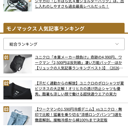
シャカの「じゃばら式４層ショルダーバッグ」は、出
し入れのしやすさも過去最高レベルだった！
モノマックス 人気記事ランキング
ユニクロ「本業メーカー顔負け」奇跡の4,990円、ワ
ークマン「2,500円は反則級」凄い万能バッグ…ほか
【リュックの人気記事ランキングベスト3】（2026年
6月版）
【汗だく通勤からの解放】ユニクロのポロシャツが夏
ビジネスの大正解！オリヒカの透け防止シャツも優
秀。酷暑も涼しい顔で働ける超快適ウエアの実力
【ワークマンの1,590円冷感デニム】vsユニクロ・無
印で比較！猛暑を乗り切る“涼感ロングパンツ”3選を
徹底解剖。接触冷感から綿100%まで決定版