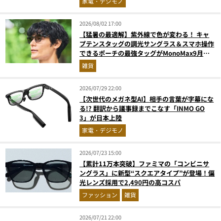
家電・デジモノ
2026/08/02 17:00
【猛暑の最適解】紫外線で色が変わる！ キャ
プテンスタッグの調光サングラス＆スマホ操作
できるポーチの最強タッグがMonoMax9月号
増刊付録に登場
雑貨
2026/07/29 22:00
【次世代のメガネ型AI】相手の言葉が字幕にな
る!? 翻訳から議事録までこなす「INMO GO
3」が日本上陸
家電・デジモノ
2026/07/23 15:00
【累計11万本突破】ファミマの「コンビニサ
ングラス」に新型“スクエアタイプ”が登場！偏
光レンズ採用で2,490円の高コスパ
ファッション
雑貨
2026/07/21 22:00