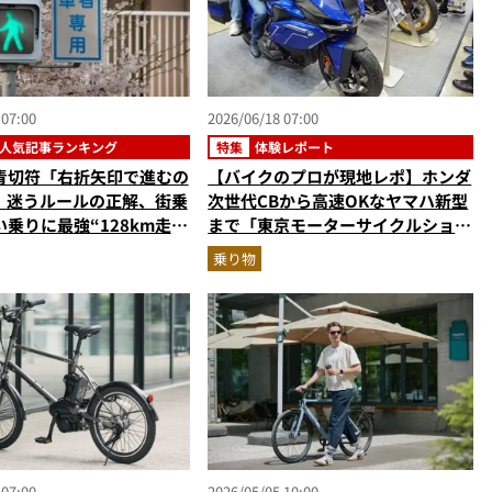
 07:00
2026/06/18 07:00
人気記事ランキング
特集
体験レポート
青切符「右折矢印で進むの
【バイクのプロが現地レポ】ホンダ
?」迷うルールの正解、街乗
次世代CBから高速OKなヤマハ新型
乗りに最強“128km走れ
まで「東京モーターサイクルショ
ハミニベロ…ほか【自転車
ー」大注目モデルまとめ
乗り物
事ランキングベスト3】
年5月版）
 07:00
2026/05/05 10:00