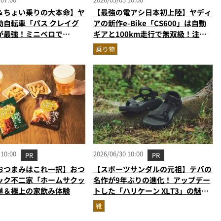
＆ちょい乗りの大本命】ヤ
【最強の電アシ日本初上陸】ヤディ
動自転車「パス クレイグ
アの新作e-Bike「CS600」は自動
が最強！ミニベロで
ギアと100km走行で無双級！注油
km走れる”スゴい新作を徹
不要のドライブベルト採用
乗り物
 10:00
2026/06/30 10:00
PR
PR
おつまみはこれ一択】おつ
【スポーツサンダルの元祖】テバの
ック不二家「ホームサクッ
名作が9年ぶりの進化！ アップデー
単＆極上の家飲み体験
トした「ハリケーン XLT3」の魅力
を識者があらゆる角度から徹底解
靴
説！