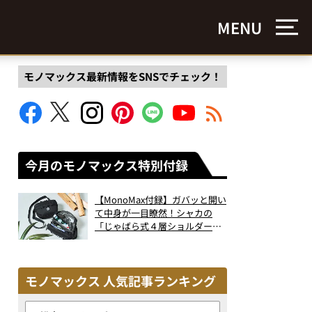
MENU
モノマックス最新情報をSNSでチェック！
今月のモノマックス特別付録
【MonoMax付録】ガバッと開い
て中身が一目瞭然！シャカの
「じゃばら式４層ショルダーバ
ッグ」は、出し入れのしやすさ
も過去最高レベルだった！
モノマックス 人気記事ランキング