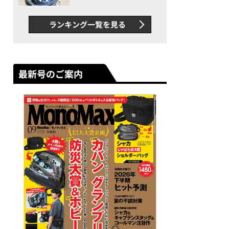
者が語る「GWR-B3000」最
新ムーブメントの衝撃
ランキング一覧を見る
最新号のご案内