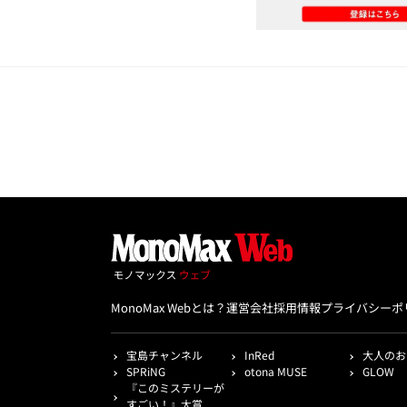
MonoMax Webとは？
運営会社
採用情報
プライバシーポ
宝島チャンネル
InRed
大人のお
SPRiNG
otona MUSE
GLOW
『このミステリーが
すごい！』大賞