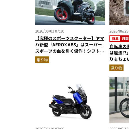
2026/08/03 07:30
2026/06/29
【究極のスポーツスクーター】ヤマ
特集
月間
ハ新型「AEROX ABS」はスーパー
自転車の
スポーツの血を引く傑作！シフトダ
は違法!
ウン可能で街乗りからツーリングま
り＆ちょい
乗り物
で最強
る”ヤマ
乗り物
の人気記
（2026
2026/06/10 07:00
2026/05/12