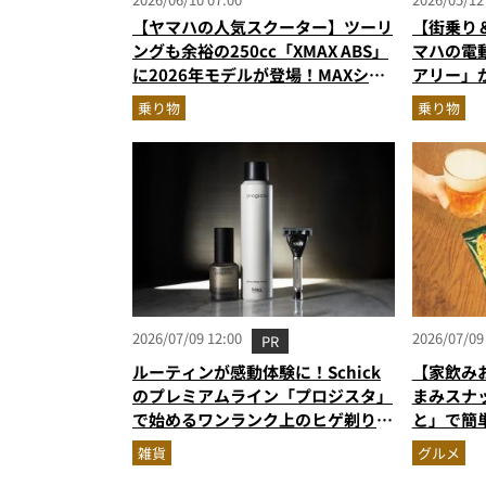
【ヤマハの人気スクーター】ツーリ
【街乗り
ングも余裕の250cc「XMAX ABS」
マハの電
に2026年モデルが登場！MAXシリ
アリー」
ーズを象徴する新色と快適装備を解
も“128
乗り物
乗り物
説
底解説
2026/07/09 12:00
2026/07/09
PR
ルーティンが感動体験に！Schick
【家飲み
のプレミアムライン「プロジスタ」
まみスナ
で始めるワンランク上のヒゲ剃り習
と」で簡
慣
雑貨
グルメ