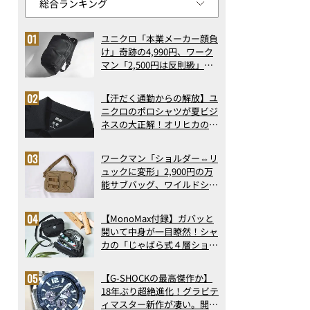
ユニクロ「本業メーカー顔負
け」奇跡の4,990円、ワーク
マン「2,500円は反則級」凄
い万能バッグ…ほか【リュッ
クの人気記事ランキングベス
【汗だく通勤からの解放】ユ
ト3】（2026年6月版）
ニクロのポロシャツが夏ビジ
ネスの大正解！オリヒカの透
け防止シャツも優秀。酷暑も
涼しい顔で働ける超快適ウエ
ワークマン「ショルダー⇔リ
アの実力
ュックに変形」2,900円の万
能サブバッグ、ワイルドシン
グス“水に強い”初コラボ付
録…ほか【休日バッグの人気
【MonoMax付録】ガバッと
記事ランキングベスト3】
開いて中身が一目瞭然！シャ
（2026年6月版）
カの「じゃばら式４層ショル
ダーバッグ」は、出し入れの
しやすさも過去最高レベルだ
【G-SHOCKの最高傑作か】
った！
18年ぶり超絶進化！グラビテ
ィマスター新作が凄い。開発