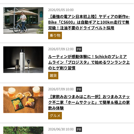
2026/05/05 10:00
【最強の電アシ日本初上陸】ヤディアの新作e-
Bike「CS600」は自動ギアと100km走行で無
双級！注油不要のドライブベルト採用
乗り物
2026/07/09 12:00
PR
ルーティンが感動体験に！Schickのプレミア
ムライン「プロジスタ」で始めるワンランク上
のヒゲ剃り習慣
雑貨
2026/07/09 10:00
PR
【家飲みおつまみはこれ一択】おつまみスナッ
ク不二家「ホームサクッと」で簡単＆極上の家
飲み体験
グルメ
2026/06/30 10:00
PR