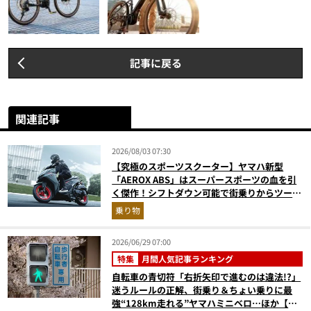
記事に戻る
関連記事
2026/08/03 07:30
【究極のスポーツスクーター】ヤマハ新型
「AEROX ABS」はスーパースポーツの血を引
く傑作！シフトダウン可能で街乗りからツーリ
ングまで最強
乗り物
2026/06/29 07:00
特集
月間人気記事ランキング
自転車の青切符「右折矢印で進むのは違法!?」
迷うルールの正解、街乗り＆ちょい乗りに最
強“128km走れる”ヤマハミニベロ…ほか【自