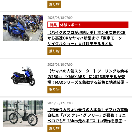
転車の人気記事ランキングベスト3】（2026年
乗り物
5月版）
2026/06/18 07:00
特集
体験レポート
【バイクのプロが現地レポ】ホンダ次世代CB
から高速OKなヤマハ新型まで「東京モーター
サイクルショー」大注目モデルまとめ
乗り物
2026/06/10 07:00
【ヤマハの人気スクーター】ツーリングも余裕
の250cc「XMAX ABS」に2026年モデルが登
場！MAXシリーズを象徴する新色と快適装備を
解説
乗り物
2026/05/12 07:00
【街乗り＆ちょい乗りの大本命】ヤマハの電動
自転車「パス クレイグ アリー」が最強！ミニ
ベロでも“128km走れる”スゴい新作を徹底解
説
乗り物