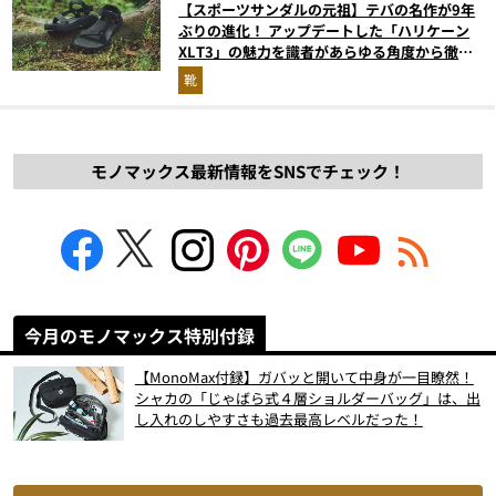
【スポーツサンダルの元祖】テバの名作が9年
ぶりの進化！ アップデートした「ハリケーン
XLT3」の魅力を識者があらゆる角度から徹底
解説！
靴
モノマックス最新情報をSNSでチェック！
今月のモノマックス特別付録
【MonoMax付録】ガバッと開いて中身が一目瞭然！
シャカの「じゃばら式４層ショルダーバッグ」は、出
し入れのしやすさも過去最高レベルだった！