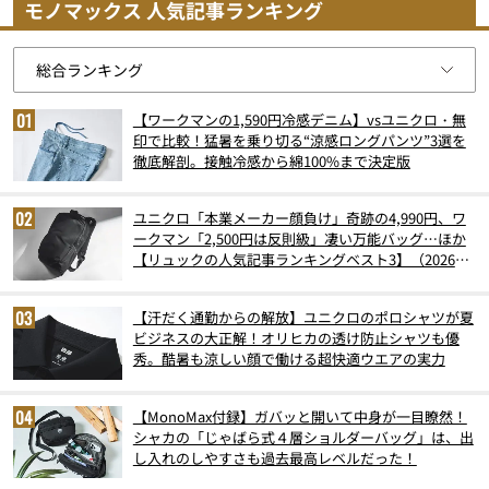
モノマックス 人気記事ランキング
【ワークマンの1,590円冷感デニム】vsユニクロ・無
印で比較！猛暑を乗り切る“涼感ロングパンツ”3選を
徹底解剖。接触冷感から綿100%まで決定版
ユニクロ「本業メーカー顔負け」奇跡の4,990円、ワ
ークマン「2,500円は反則級」凄い万能バッグ…ほか
【リュックの人気記事ランキングベスト3】（2026年
6月版）
【汗だく通勤からの解放】ユニクロのポロシャツが夏
ビジネスの大正解！オリヒカの透け防止シャツも優
秀。酷暑も涼しい顔で働ける超快適ウエアの実力
【MonoMax付録】ガバッと開いて中身が一目瞭然！
シャカの「じゃばら式４層ショルダーバッグ」は、出
し入れのしやすさも過去最高レベルだった！