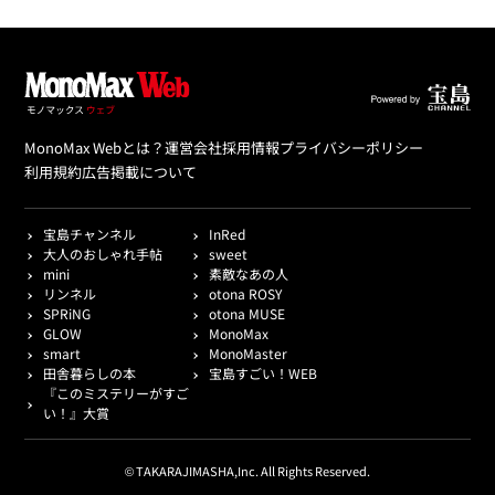
MonoMax Webとは？
運営会社
採用情報
プライバシーポリシー
利用規約
広告掲載について
宝島チャンネル
InRed
大人のおしゃれ手帖
sweet
mini
素敵なあの人
リンネル
otona ROSY
SPRiNG
otona MUSE
GLOW
MonoMax
smart
MonoMaster
田舎暮らしの本
宝島すごい！WEB
『このミステリーがすご
い！』大賞
© TAKARAJIMASHA,Inc. All Rights Reserved.