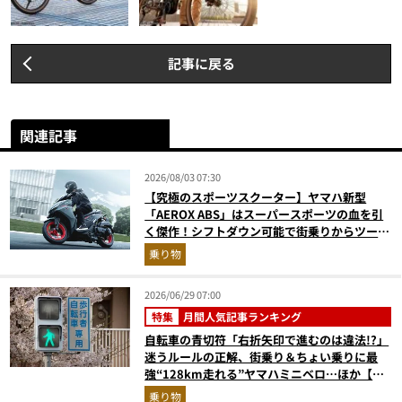
記事に戻る
関連記事
2026/08/03 07:30
【究極のスポーツスクーター】ヤマハ新型
「AEROX ABS」はスーパースポーツの血を引
く傑作！シフトダウン可能で街乗りからツーリ
ングまで最強
乗り物
2026/06/29 07:00
特集
月間人気記事ランキング
自転車の青切符「右折矢印で進むのは違法!?」
迷うルールの正解、街乗り＆ちょい乗りに最
強“128km走れる”ヤマハミニベロ…ほか【自
転車の人気記事ランキングベスト3】（2026年
乗り物