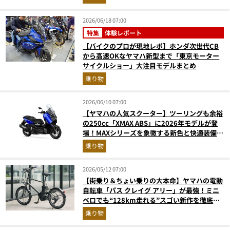
5月版）
2026/06/18 07:00
特集
体験レポート
【バイクのプロが現地レポ】ホンダ次世代CB
から高速OKなヤマハ新型まで「東京モーター
サイクルショー」大注目モデルまとめ
乗り物
2026/06/10 07:00
【ヤマハの人気スクーター】ツーリングも余裕
の250cc「XMAX ABS」に2026年モデルが登
場！MAXシリーズを象徴する新色と快適装備を
解説
乗り物
2026/05/12 07:00
【街乗り＆ちょい乗りの大本命】ヤマハの電動
自転車「パス クレイグ アリー」が最強！ミニ
ベロでも“128km走れる”スゴい新作を徹底解
説
乗り物