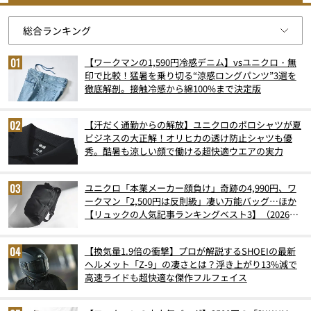
【ワークマンの1,590円冷感デニム】vsユニクロ・無
印で比較！猛暑を乗り切る“涼感ロングパンツ”3選を
徹底解剖。接触冷感から綿100%まで決定版
【汗だく通勤からの解放】ユニクロのポロシャツが夏
ビジネスの大正解！オリヒカの透け防止シャツも優
秀。酷暑も涼しい顔で働ける超快適ウエアの実力
ユニクロ「本業メーカー顔負け」奇跡の4,990円、ワ
ークマン「2,500円は反則級」凄い万能バッグ…ほか
【リュックの人気記事ランキングベスト3】（2026年
6月版）
【換気量1.9倍の衝撃】プロが解説するSHOEIの最新
ヘルメット「Z-9」の凄さとは？浮き上がり13%減で
高速ライドも超快適な傑作フルフェイス