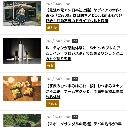
2026/05/05 10:00
【最強の電アシ日本初上陸】ヤディアの新作e-
Bike「CS600」は自動ギアと100km走行で無
双級！注油不要のドライブベルト採用
乗り物
2026/07/09 12:00
PR
ルーティンが感動体験に！Schickのプレミア
ムライン「プロジスタ」で始めるワンランク上
のヒゲ剃り習慣
雑貨
2026/07/09 10:00
PR
【家飲みおつまみはこれ一択】おつまみスナッ
ク不二家「ホームサクッと」で簡単＆極上の家
飲み体験
グルメ
2026/06/30 10:00
PR
【スポーツサンダルの元祖】テバの名作が9年