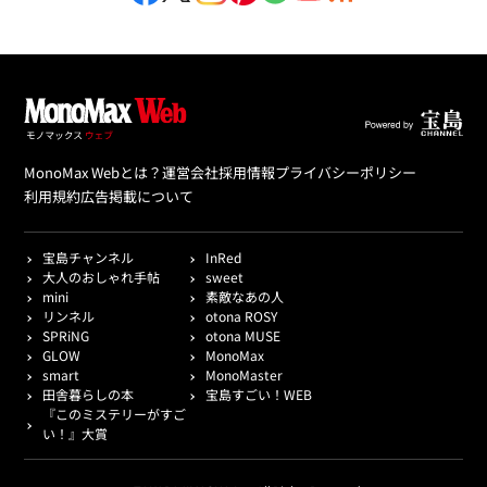
MonoMax Webとは？
運営会社
採用情報
プライバシーポリシー
利用規約
広告掲載について
宝島チャンネル
InRed
大人のおしゃれ手帖
sweet
mini
素敵なあの人
リンネル
otona ROSY
SPRiNG
otona MUSE
GLOW
MonoMax
smart
MonoMaster
田舎暮らしの本
宝島すごい！WEB
『このミステリーがすご
い！』大賞