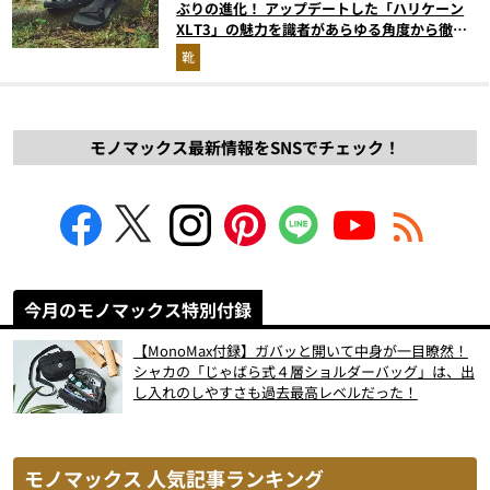
ぶりの進化！ アップデートした「ハリケーン
XLT3」の魅力を識者があらゆる角度から徹底
解説！
靴
モノマックス最新情報をSNSでチェック！
今月のモノマックス特別付録
【MonoMax付録】ガバッと開いて中身が一目瞭然！
シャカの「じゃばら式４層ショルダーバッグ」は、出
し入れのしやすさも過去最高レベルだった！
モノマックス 人気記事ランキング