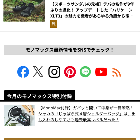
【スポーツサンダルの元祖】テバの名作が9年
ぶりの進化！ アップデートした「ハリケーン
XLT3」の魅力を識者があらゆる角度から徹底
解説！
靴
モノマックス最新情報をSNSでチェック！
今月のモノマックス特別付録
【MonoMax付録】ガバッと開いて中身が一目瞭然！
シャカの「じゃばら式４層ショルダーバッグ」は、出
し入れのしやすさも過去最高レベルだった！