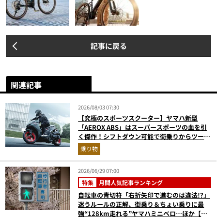
記事に戻る
関連記事
2026/08/03 07:30
【究極のスポーツスクーター】ヤマハ新型
「AEROX ABS」はスーパースポーツの血を引
く傑作！シフトダウン可能で街乗りからツーリ
ングまで最強
乗り物
2026/06/29 07:00
特集
月間人気記事ランキング
自転車の青切符「右折矢印で進むのは違法!?」
迷うルールの正解、街乗り＆ちょい乗りに最
強“128km走れる”ヤマハミニベロ…ほか【自