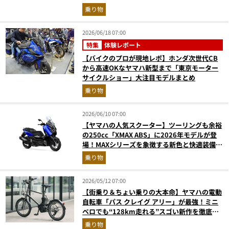
転車の人気記事ランキングベスト3】（2026年
乗り物
5月版）
2026/06/18 07:00
特集
体験レポート
【バイクのプロが現地レポ】ホンダ次世代CB
から高速OKなヤマハ新型まで「東京モーター
サイクルショー」大注目モデルまとめ
乗り物
2026/06/10 07:00
【ヤマハの人気スクーター】ツーリングも余裕
の250cc「XMAX ABS」に2026年モデルが登
場！MAXシリーズを象徴する新色と快適装備を
解説
乗り物
2026/05/12 07:00
【街乗り＆ちょい乗りの大本命】ヤマハの電動
自転車「パス クレイグ アリー」が最強！ミニ
ベロでも“128km走れる”スゴい新作を徹底解
説
乗り物