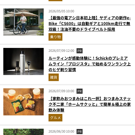
2026/05/05 10:00
【最強の電アシ日本初上陸】ヤディアの新作e-
Bike「CS600」は自動ギアと100km走行で無
双級！注油不要のドライブベルト採用
乗り物
2026/07/09 12:00
PR
ルーティンが感動体験に！Schickのプレミア
ムライン「プロジスタ」で始めるワンランク上
のヒゲ剃り習慣
雑貨
2026/07/09 10:00
PR
【家飲みおつまみはこれ一択】おつまみスナッ
ク不二家「ホームサクッと」で簡単＆極上の家
飲み体験
グルメ
2026/06/30 10:00
PR