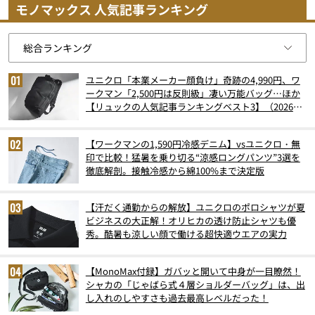
モノマックス 人気記事ランキング
ユニクロ「本業メーカー顔負け」奇跡の4,990円、ワ
ークマン「2,500円は反則級」凄い万能バッグ…ほか
【リュックの人気記事ランキングベスト3】（2026年
6月版）
【ワークマンの1,590円冷感デニム】vsユニクロ・無
印で比較！猛暑を乗り切る“涼感ロングパンツ”3選を
徹底解剖。接触冷感から綿100%まで決定版
【汗だく通勤からの解放】ユニクロのポロシャツが夏
ビジネスの大正解！オリヒカの透け防止シャツも優
秀。酷暑も涼しい顔で働ける超快適ウエアの実力
【MonoMax付録】ガバッと開いて中身が一目瞭然！
シャカの「じゃばら式４層ショルダーバッグ」は、出
し入れのしやすさも過去最高レベルだった！