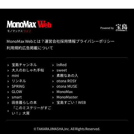
MonoMax Webとは？
運営会社
採用情報
プライバシーポリシー
利用規約
広告掲載について
宝島チャンネル
InRed
大人のおしゃれ手帖
sweet
mini
素敵なあの人
リンネル
otona ROSY
SPRiNG
otona MUSE
GLOW
MonoMax
smart
MonoMaster
田舎暮らしの本
宝島すごい！WEB
『このミステリーがすご
い！』大賞
© TAKARAJIMASHA,Inc. All Rights Reserved.