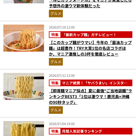
予想外の激ウマ新体験だった
グルメ
2026/07/18 12:00
特集
「最新カップ麺」ガチレビュー！
【このカップ麺がウマい】今年の「醤油カップ
麺」は超豊作！TRY大賞1位の名店コラボほ
か、マニア激推しの3杯を徹底レビュー
グルメ
2026/07/12 12:00
特集
マニア絶賛！「ヤバうまい」インスタン
ト麺ベスト3
【即席麺マニア採点】夏に最強“ご当地袋麺”ラ
ンキングBEST3「1位は激ウマ！鹿児島×沖縄
の90秒タッグ」
グルメ
2026/07/04 19:00
特集
月間人気記事ランキング