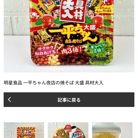
明星食品 一平ちゃん夜店の焼そば 大盛 具材大入
記事に戻る