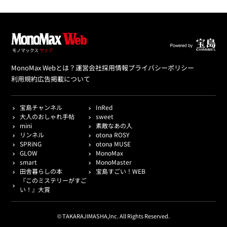
MonoMax Webとは？
運営会社
採用情報
プライバシーポリシー
利用規約
広告掲載について
宝島チャンネル
InRed
大人のおしゃれ手帖
sweet
mini
素敵なあの人
リンネル
otona ROSY
SPRiNG
otona MUSE
GLOW
MonoMax
smart
MonoMaster
田舎暮らしの本
宝島すごい！WEB
『このミステリーがすご
い！』大賞
© TAKARAJIMASHA,Inc. All Rights Reserved.