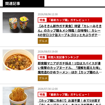
関連記事
2026/08/06 12:30
特集
「最新カップ麺」ガチレビュー！
【みそきん新作ガチ実食】待望「カレーみそき
ん」のカップ麺＆メシ降臨！白味噌6：カレー
4の甘口コク旨スープ＆ゴロッと大ぶりポテト
に歓喜
グルメ
2026/08/03 19:00
特集
月間人気記事ランキング
即席麺マニアがガチ採点！1位はスパイスが凄
い衝撃のカップヌードル、「理解を超えた味」
魔改造わかめラーメン…ほか【カップ麺の人気
記事ランキングベスト3】（2026年6月版）
グルメ
2026/07/30 12:00
特集
「最新カップ麺」ガチレビュー！
【カップ麺に冷水!?】お湯不要！水で5分戻す
「冷しカップヌードル」をマニアが実食したら