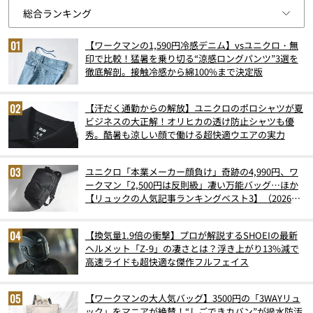
【ワークマンの1,590円冷感デニム】vsユニクロ・無
印で比較！猛暑を乗り切る“涼感ロングパンツ”3選を
徹底解剖。接触冷感から綿100%まで決定版
【汗だく通勤からの解放】ユニクロのポロシャツが夏
ビジネスの大正解！オリヒカの透け防止シャツも優
秀。酷暑も涼しい顔で働ける超快適ウエアの実力
ユニクロ「本業メーカー顔負け」奇跡の4,990円、ワ
ークマン「2,500円は反則級」凄い万能バッグ…ほか
【リュックの人気記事ランキングベスト3】（2026年
6月版）
【換気量1.9倍の衝撃】プロが解説するSHOEIの最新
ヘルメット「Z-9」の凄さとは？浮き上がり13%減で
高速ライドも超快適な傑作フルフェイス
【ワークマンの大人気バッグ】3500円の「3WAYリュ
ック」をマニアが絶賛！“しごできカバン”が撥水防汚