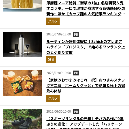
即席麺マニア絶賛「衝撃の1位」名店再現＆鬼
才コラボ、一口で理性が崩壊する背徳感MAXの
新作…ほか【カップ麺の人気記事ランキングベ
スト3】（2026年5月版）
グルメ
2026/07/09 12:00
PR
ルーティンが感動体験に！Schickのプレミア
ムライン「プロジスタ」で始めるワンランク上
のヒゲ剃り習慣
雑貨
2026/07/09 10:00
PR
【家飲みおつまみはこれ一択】おつまみスナッ
ク不二家「ホームサクッと」で簡単＆極上の家
飲み体験
グルメ
2026/06/30 10:00
PR
【スポーツサンダルの元祖】テバの名作が9年
ぶりの進化！ アップデートした「ハリケーン