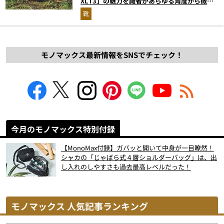
XLT3」の魅力を識者があらゆる角度から徹底
解説！
靴
モノマックス最新情報をSNSでチェック！
今月のモノマックス特別付録
【MonoMax付録】ガバッと開いて中身が一目瞭然！
シャカの「じゃばら式４層ショルダーバッグ」は、出
し入れのしやすさも過去最高レベルだった！
モノマックス 人気記事ランキング