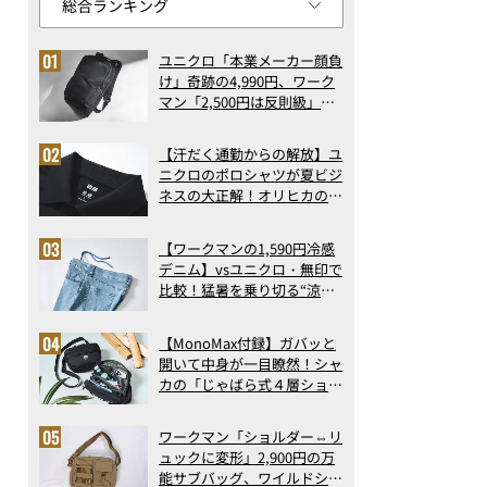
ユニクロ「本業メーカー顔負
け」奇跡の4,990円、ワーク
マン「2,500円は反則級」凄
い万能バッグ…ほか【リュッ
クの人気記事ランキングベス
【汗だく通勤からの解放】ユ
ト3】（2026年6月版）
ニクロのポロシャツが夏ビジ
ネスの大正解！オリヒカの透
け防止シャツも優秀。酷暑も
涼しい顔で働ける超快適ウエ
【ワークマンの1,590円冷感
アの実力
デニム】vsユニクロ・無印で
比較！猛暑を乗り切る“涼感
ロングパンツ”3選を徹底解
剖。接触冷感から綿100%ま
【MonoMax付録】ガバッと
で決定版
開いて中身が一目瞭然！シャ
カの「じゃばら式４層ショル
ダーバッグ」は、出し入れの
しやすさも過去最高レベルだ
ワークマン「ショルダー⇔リ
った！
ュックに変形」2,900円の万
能サブバッグ、ワイルドシン