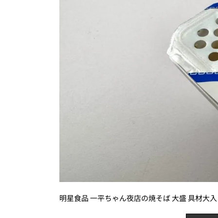
明星食品 一平ちゃん夜店の焼そば 大盛 具材大入