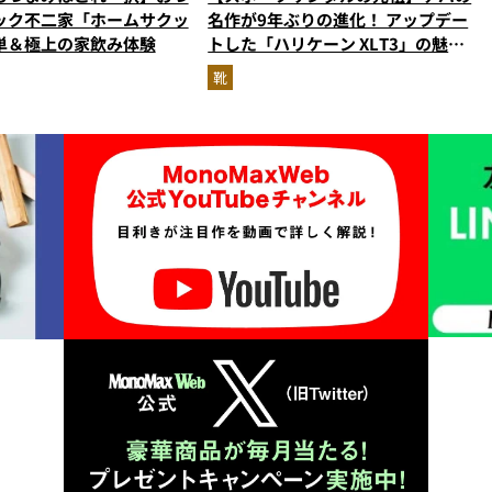
ック不二家「ホームサクッ
名作が9年ぶりの進化！ アップデー
単＆極上の家飲み体験
トした「ハリケーン XLT3」の魅力
を識者があらゆる角度から徹底解
靴
説！