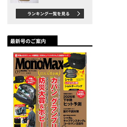
グス“水に強い”初コラボ付
録…ほか【休日バッグの人気
ランキング一覧を見る
記事ランキングベスト3】
（2026年6月版）
最新号のご案内