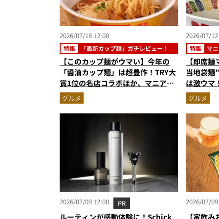
2026/07/18 12:00
2026/07/12
特集
「最新カップ麺」ガチレビュー！
特集
マニ
スタ
【このカップ麺がウマい】今年の
【即席麺
「醤油カップ麺」は超豊作！TRY大
当地袋麺”
賞1位の名店コラボほか、マニア激
は激ウマ
推しの3杯を徹底レビュー
グ」
グルメ
グルメ
2026/07/09 12:00
2026/07/09
PR
ルーティンが感動体験に！Schick
【家飲み