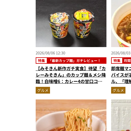
2026/08/06 12:30
2026/08/03
特集
「最新カップ麺」ガチレビュー！
特集
月間
【みそきん新作ガチ実食】待望「カ
即席麺マ
レーみそきん」のカップ麺＆メシ降
パイスが
臨！白味噌6：カレー4の甘口コク
ル、「理
旨スープ＆ゴロッと大ぶりポテトに
めラーメ
グルメ
グルメ
歓喜
記事ランキ
6月版）