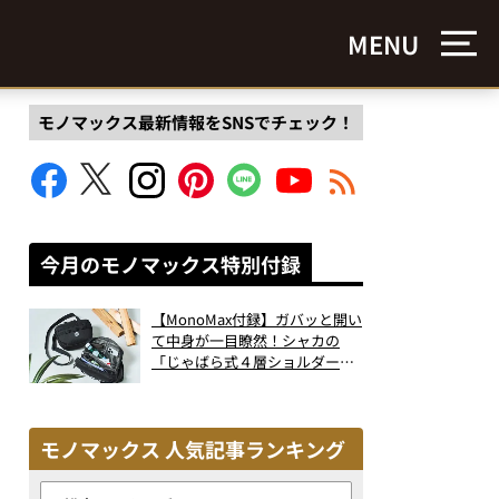
MENU
モノマックス最新情報をSNSでチェック！
今月のモノマックス特別付録
【MonoMax付録】ガバッと開い
て中身が一目瞭然！シャカの
「じゃばら式４層ショルダーバ
ッグ」は、出し入れのしやすさ
も過去最高レベルだった！
モノマックス 人気記事ランキング