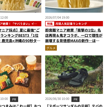
 12:00
2026/07/04 19:00
ア絶賛！「ヤバうまい」イン
特集
月間人気記事ランキング
ント麺ベスト3
マニア採点】夏に最強“ご
即席麺マニア絶賛「衝撃の1位」名
ランキングBEST3「1位
店再現＆鬼才コラボ、一口で理性が
！鹿児島×沖縄の90秒タッ
崩壊する背徳感MAXの新作…ほか
【カップ麺の人気記事ランキングベ
グルメ
スト3】（2026年5月版）
 10:00
2026/06/30 10:00
PR
PR
おつまみはこれ一択】おつ
【スポーツサンダルの元祖】テバの