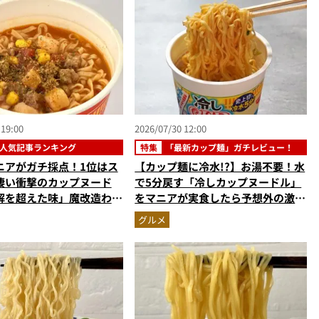
 19:00
2026/07/30 12:00
人気記事ランキング
特集
「最新カップ麺」ガチレビュー！
ニアがガチ採点！1位はス
【カップ麺に冷水!?】お湯不要！水
凄い衝撃のカップヌード
で5分戻す「冷しカップヌードル」
解を超えた味」魔改造わか
をマニアが実食したら予想外の激ウ
ン…ほか【カップ麺の人気
マ新体験だった
グルメ
ングベスト3】（2026年