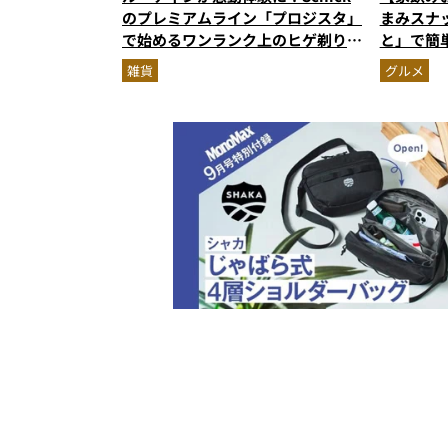
のプレミアムライン「プロジスタ」
まみスナ
で始めるワンランク上のヒゲ剃り習
と」で簡
慣
雑貨
グルメ