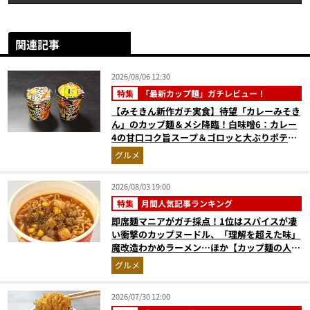
関連記事
2026/08/06 12:30
特集
「最新カップ麺」ガチレビュー！
【みそきん新作ガチ実食】待望「カレーみそき
ん」のカップ麺＆メシ降臨！白味噌6：カレー
4の甘口コク旨スープ＆ゴロッと大ぶりポテト
に歓喜
グルメ
2026/08/03 19:00
特集
月間人気記事ランキング
即席麺マニアがガチ採点！1位はスパイスが凄
い衝撃のカップヌードル、「理解を超えた味」
魔改造わかめラーメン…ほか【カップ麺の人気
記事ランキングベスト3】（2026年6月版）
グルメ
2026/07/30 12:00