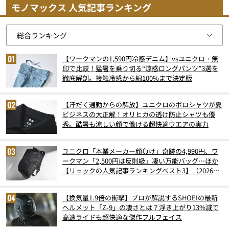
モノマックス 人気記事ランキング
【ワークマンの1,590円冷感デニム】vsユニクロ・無
印で比較！猛暑を乗り切る“涼感ロングパンツ”3選を
徹底解剖。接触冷感から綿100%まで決定版
【汗だく通勤からの解放】ユニクロのポロシャツが夏
ビジネスの大正解！オリヒカの透け防止シャツも優
秀。酷暑も涼しい顔で働ける超快適ウエアの実力
ユニクロ「本業メーカー顔負け」奇跡の4,990円、ワ
ークマン「2,500円は反則級」凄い万能バッグ…ほか
【リュックの人気記事ランキングベスト3】（2026年
6月版）
【換気量1.9倍の衝撃】プロが解説するSHOEIの最新
ヘルメット「Z-9」の凄さとは？浮き上がり13%減で
高速ライドも超快適な傑作フルフェイス