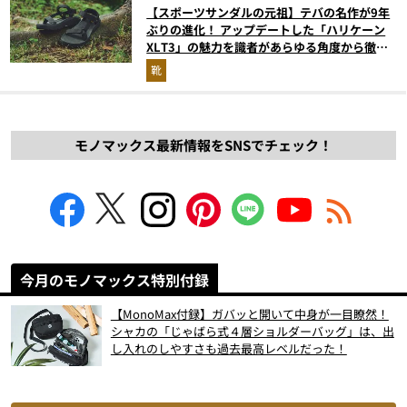
【スポーツサンダルの元祖】テバの名作が9年
ぶりの進化！ アップデートした「ハリケーン
XLT3」の魅力を識者があらゆる角度から徹底
解説！
靴
モノマックス最新情報をSNSでチェック！
今月のモノマックス特別付録
【MonoMax付録】ガバッと開いて中身が一目瞭然！
シャカの「じゃばら式４層ショルダーバッグ」は、出
し入れのしやすさも過去最高レベルだった！