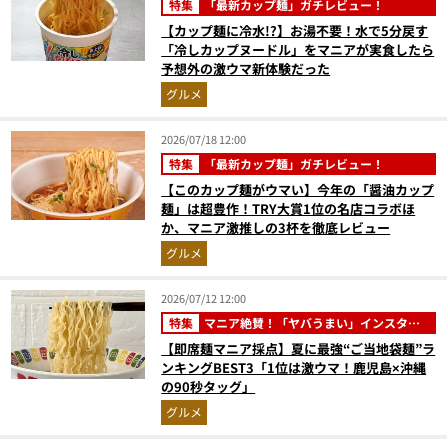
特集
「最新カップ麺」ガチレビュー！
【カップ麺に冷水!?】お湯不要！水で5分戻す
「冷しカップヌードル」をマニアが実食したら
予想外の激ウマ新体験だった
グルメ
2026/07/18 12:00
特集
「最新カップ麺」ガチレビュー！
【このカップ麺がウマい】今年の「醤油カップ
麺」は超豊作！TRY大賞1位の名店コラボほ
か、マニア激推しの3杯を徹底レビュー
グルメ
2026/07/12 12:00
特集
マニア絶賛！「ヤバうまい」インスタン
ト麺ベスト3
【即席麺マニア採点】夏に最強“ご当地袋麺”ラ
ンキングBEST3「1位は激ウマ！鹿児島×沖縄
の90秒タッグ」
グルメ