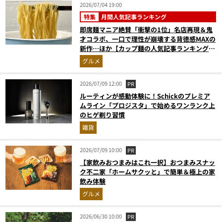
2026/07/04 19:00
特集
月間人気記事ランキング
即席麺マニア絶賛「衝撃の1位」名店再現＆鬼
才コラボ、一口で理性が崩壊する背徳感MAXの
新作…ほか【カップ麺の人気記事ランキングベ
スト3】（2026年5月版）
グルメ
2026/07/09 12:00
PR
ルーティンが感動体験に！Schickのプレミア
ムライン「プロジスタ」で始めるワンランク上
のヒゲ剃り習慣
雑貨
2026/07/09 10:00
PR
【家飲みおつまみはこれ一択】おつまみスナッ
ク不二家「ホームサクッと」で簡単＆極上の家
飲み体験
グルメ
2026/06/30 10:00
PR