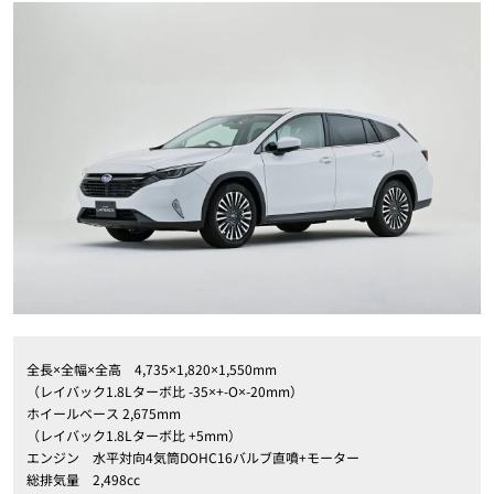
全長×全幅×全高 4,735×1,820×1,550mm
（レイバック1.8Lターボ比 -35×+-O×-20mm）
ホイールベース 2,675mm
（レイバック1.8Lターボ比 +5mm）
エンジン 水平対向4気筒DOHC16バルブ直噴+モーター
総排気量 2,498cc