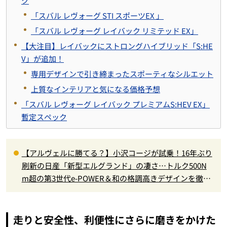
ク
「スバル レヴォーグ STI スポーツEX 」
「スバル レヴォーグ レイバック リミテッド EX」
【大注目】レイバックにストロングハイブリッド「S:HE
V」が追加！
専用デザインで引き締まったスポーティなシルエット
上質なインテリアと気になる価格予想
「スバル レヴォーグ レイバック プレミアムS:HEV EX」
暫定スペック
【アルヴェルに勝てる？】小沢コージが試乗！16年ぶり
刷新の日産「新型エルグランド」の凄さ…トルク500N
m超の第3世代e-POWER＆和の格調高きデザインを徹底
チェック
走りと安全性、利便性にさらに磨きをかけた