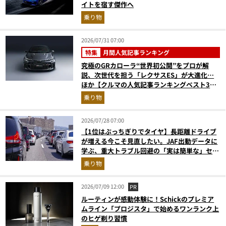
イトを宿す傑作へ
乗り物
2026/07/31 07:00
特集
月間人気記事ランキング
究極のGRカローラ“世界初公開”をプロが解
説、次世代を担う「レクサスES」が大進化…
ほか【クルマの人気記事ランキングベスト3】
（2026年6月版）
乗り物
2026/07/28 07:00
【1位はぶっちぎりでタイヤ】長距離ドライブ
が増える今こそ見直したい。JAF出動データに
学ぶ、重大トラブル回避の「実は簡単な」セル
フメンテ術
乗り物
2026/07/09 12:00
PR
ルーティンが感動体験に！Schickのプレミア
ムライン「プロジスタ」で始めるワンランク上
のヒゲ剃り習慣