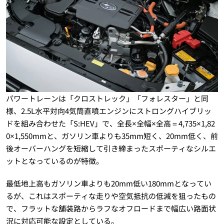
パワートレーンは「クロストレック」「フォレスター」と同
様、2.5L水平対向4気筒直噴エンジンにストロングハイブリッ
ドを組み合わせた「S:HEV」で、全長×全幅×全高＝4,735×1,82
0×1,550mmと、ガソリン車よりも35mm短く、20mm低く、前
後オーバーハングを短縮して引き締まったスポーティなシルエ
ットとなっているのが特徴。
最低地上高もガソリン車よりも20mm低い180mmとなってい
るが、これはスポーティな走りや空気抵抗の低減を狙ったもの
で、フラットな舗装路からラフなオフロードまで幅広い路面状
況に対応可能な設定としている。