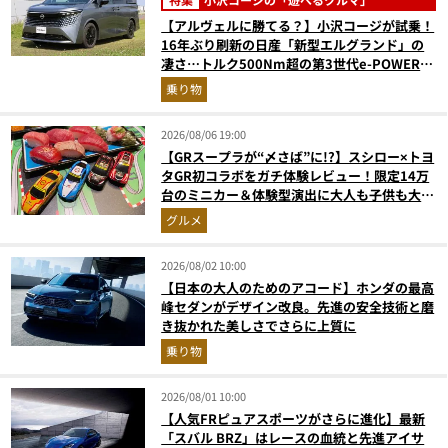
【アルヴェルに勝てる？】小沢コージが試乗！
16年ぶり刷新の日産「新型エルグランド」の
凄さ…トルク500Nm超の第3世代e-POWER＆
和の格調高きデザインを徹底チェック
乗り物
2026/08/06 19:00
【GRスープラが“〆さば”に!?】スシロー×トヨ
タGR初コラボをガチ体験レビュー！限定14万
台のミニカー＆体験型演出に大人も子供も大興
奮間違いなし
グルメ
2026/08/02 10:00
【日本の大人のためのアコード】ホンダの最高
峰セダンがデザイン改良。先進の安全技術と磨
き抜かれた美しさでさらに上質に
乗り物
2026/08/01 10:00
【人気FRピュアスポーツがさらに進化】最新
「スバル BRZ」はレースの血統と先進アイサ