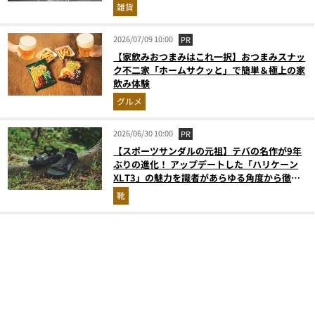
雑貨
2026/07/09 10:00
PR
【家飲みおつまみはこれ一択】おつまみスナッ
ク不二家「ホームサクッと」で簡単＆極上の家
飲み体験
グルメ
2026/06/30 10:00
PR
【スポーツサンダルの元祖】テバの名作が9年
ぶりの進化！ アップデートした「ハリケーン
XLT3」の魅力を識者があらゆる角度から徹底
解説！
靴