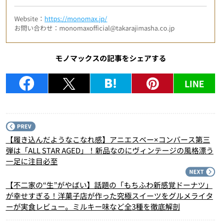
Website：
https://monomax.jp/
お問い合わせ：monomaxofficial@takarajimasha.co.jp
モノマックスの記事をシェアする
LINE
P
【履き込んだようなこなれ感】アニエスベー×コンバース第三
弾は「ALL STAR AGED」！新品なのにヴィンテージの風格漂う
一足に注目必至
N
【不二家の“生”がやばい】話題の「もちふわ新感覚ドーナツ」
が幸せすぎる！洋菓子店が作った究極スイーツをグルメライタ
ーが実食レビュー。ミルキー味など全3種を徹底解剖