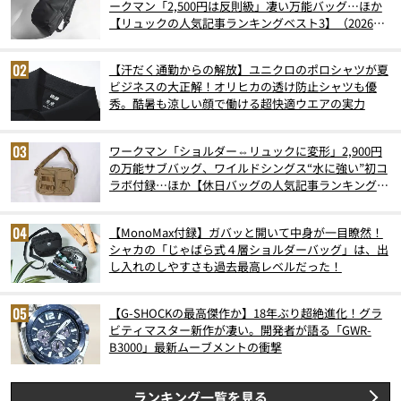
ークマン「2,500円は反則級」凄い万能バッグ…ほか
【リュックの人気記事ランキングベスト3】（2026年
6月版）
【汗だく通勤からの解放】ユニクロのポロシャツが夏
ビジネスの大正解！オリヒカの透け防止シャツも優
秀。酷暑も涼しい顔で働ける超快適ウエアの実力
ワークマン「ショルダー⇔リュックに変形」2,900円
の万能サブバッグ、ワイルドシングス“水に強い”初コ
ラボ付録…ほか【休日バッグの人気記事ランキングベ
スト3】（2026年6月版）
【MonoMax付録】ガバッと開いて中身が一目瞭然！
シャカの「じゃばら式４層ショルダーバッグ」は、出
し入れのしやすさも過去最高レベルだった！
【G-SHOCKの最高傑作か】18年ぶり超絶進化！グラ
ビティマスター新作が凄い。開発者が語る「GWR-
B3000」最新ムーブメントの衝撃
ランキング一覧を見る