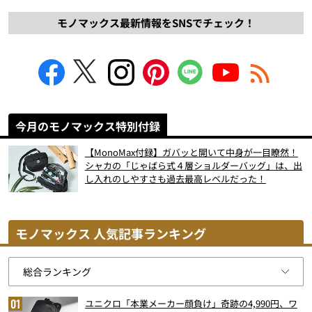
モノマックス最新情報をSNSでチェック！
今月のモノマックス特別付録
【MonoMax付録】ガバッと開いて中身が一目瞭然！
シャカの「じゃばら式４層ショルダーバッグ」は、出
し入れのしやすさも過去最高レベルだった！
モノマックス 人気記事ランキング
ユニクロ「本業メーカー顔負け」奇跡の4,990円、ワ