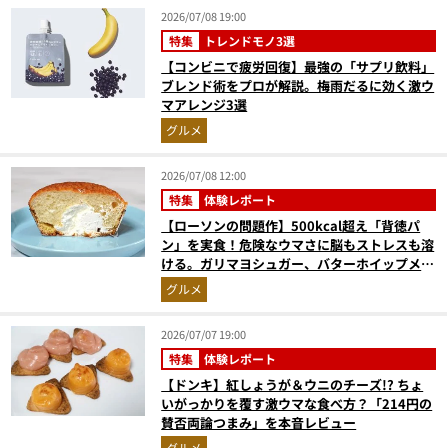
2026/07/08 19:00
特集
トレンドモノ3選
【コンビニで疲労回復】最強の「サプリ飲料」
ブレンド術をプロが解説。梅雨だるに効く激ウ
マアレンジ3選
グルメ
2026/07/08 12:00
特集
体験レポート
【ローソンの問題作】500kcal超え「背徳パ
ン」を実食！危険なウマさに脳もストレスも溶
ける。ガリマヨシュガー、バターホイップメロ
ンの衝撃
グルメ
2026/07/07 19:00
特集
体験レポート
【ドンキ】紅しょうが＆ウニのチーズ!? ちょ
いがっかりを覆す激ウマな食べ方？「214円の
賛否両論つまみ」を本音レビュー
グルメ