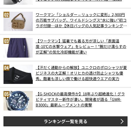
6月版）
ワークマン「ショルダー⇔リュックに変形」2,900円
の万能サブバッグ、ワイルドシングス“水に強い”初コ
ラボ付録…ほか【休日バッグの人気記事ランキングベ
スト3】（2026年6月版）
【ワークマン】猛暑でも着る方が涼しい「表面温
度-10℃の氷撃ウェア」をレビュー！“腕だけ濡らすの
が正解”の気化冷却機能が凄い
【汗だく通勤からの解放】ユニクロのポロシャツが夏
ビジネスの大正解！オリヒカの透け防止シャツも優
秀。酷暑も涼しい顔で働ける超快適ウエアの実力
【G-SHOCKの最高傑作か】18年ぶり超絶進化！グラ
ビティマスター新作が凄い。開発者が語る「GWR-
B3000」最新ムーブメントの衝撃
ランキング一覧を見る