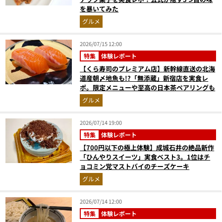
を暴いてみた
グルメ
2026/07/15 12:00
特集
体験レポート
【くら寿司のプレミアム店】新幹線直送の北海
道産朝〆地魚も!?「無添蔵」新宿店を実食レ
ポ。限定メニューや至高の日本茶ペアリングも
グルメ
2026/07/14 19:00
特集
体験レポート
【700円以下の極上体験】成城石井の絶品新作
「ひんやりスイーツ」実食ベスト3。1位はチ
ョコミン党マストバイのチーズケーキ
グルメ
2026/07/14 12:00
特集
体験レポート