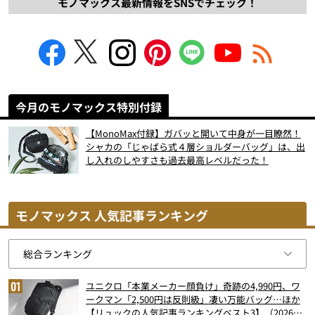
モノマックス最新情報をSNSでチェック！
今月のモノマックス特別付録
【MonoMax付録】ガバッと開いて中身が一目瞭然！
シャカの「じゃばら式４層ショルダーバッグ」は、出
し入れのしやすさも過去最高レベルだった！
モノマックス 人気記事ランキング
ユニクロ「本業メーカー顔負け」奇跡の4,990円、ワ
ークマン「2,500円は反則級」凄い万能バッグ…ほか
【リュックの人気記事ランキングベスト3】（2026年