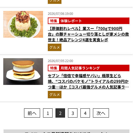
2026/07/06 19:00
特集
体験レポート
【原価割れレベル】業スー「700gで900円
台」の豚チャーシュー切り落としが家メシの救
世主！絶品アレンジ4選を実食レポ
グルメ
2026/07/05 22:00
特集
月間人気記事ランキング
セブン「倍倍で幸福感ヤバい」極厚生どら
焼、“コスパのバケモノ”トライアルの299円か
つ重…ほか【コスパ最強グルメの人気記事ラン
キングベスト3】（2026年5月版）
グルメ
前へ
1
2
3
4
次へ