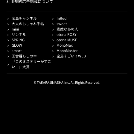
利用規約
広告掲載について
宝島チャンネル
InRed
大人のおしゃれ手帖
sweet
mini
素敵なあの人
リンネル
otona ROSY
SPRiNG
otona MUSE
GLOW
MonoMax
smart
MonoMaster
田舎暮らしの本
宝島すごい！WEB
『このミステリーがすご
い！』大賞
© TAKARAJIMASHA,Inc. All Rights Reserved.