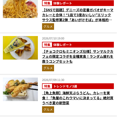
特集
体験レポート
【SNSで話題】デニーズの定番ガパオがキーマ
カレーと合体！“1皿で3度おいしい”エリック
サウス監修第2弾「あいがけそば」が本格的す
ぎた
グルメ
2026/07/10 19:00
特集
体験レポート
【チョコクロもミニオンズ仕様】サンマルクカ
フェの限定コラボを全種実食！ランダム疲れを
救うコンプセットも
グルメ
2026/07/09 11:30
特集
トレンドモノ3選
【角上魚類】海鮮天ぷらうどん、カレーを実
食！「魚屋のこれウマいに決まってる」絶対買
うべき夏の新惣菜
グルメ