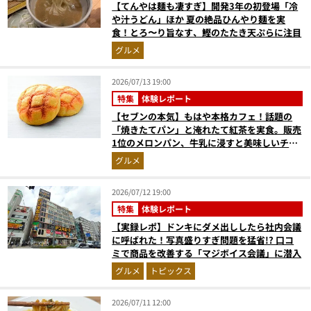
【てんやは麺も凄すぎ】開発3年の初登場「冷
や汁うどん」ほか 夏の絶品ひんやり麺を実
食！とろ〜り旨なす、鰹のたたき天ぷらに注目
グルメ
2026/07/13 19:00
特集
体験レポート
【セブンの本気】もはや本格カフェ！話題の
「焼きたてパン」と淹れたて紅茶を実食。販売
1位のメロンパン、牛乳に浸すと美味しいチョ
コクッキーほか
グルメ
2026/07/12 19:00
特集
体験レポート
【実録レポ】ドンキにダメ出ししたら社内会議
に呼ばれた！写真盛りすぎ問題を猛省!? 口コ
ミで商品を改善する「マジボイス会議」に潜入
グルメ
トピックス
2026/07/11 12:00