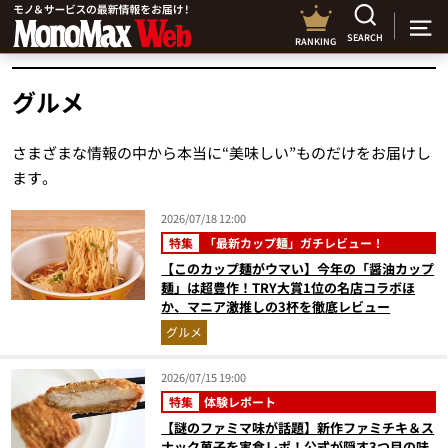
SEARCH
RANKING
グルメ
さまざまな情報の中から本当に“美味しい”ものだけをお届けし
ます。
2026/07/18 12:00
特集
「最新カップ麺」ガチレビュー！
【このカップ麺がウマい】今年の「醤油カップ
麺」は超豊作！TRY大賞1位の名店コラボほ
か、マニア激推しの3杯を徹底レビュー
グルメ
2026/07/15 19:00
特集
体験レポート
【謎のファミマ味が話題】新作ファミチキ＆ス
ナック菓子を実食レポ！公式が隠す3つ目の味