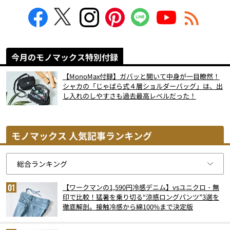
今月のモノマックス特別付録
【MonoMax付録】ガバッと開いて中身が一目瞭然！
シャカの「じゃばら式４層ショルダーバッグ」は、出
し入れのしやすさも過去最高レベルだった！
モノマックス 人気記事ランキング
【ワークマンの1,590円冷感デニム】vsユニクロ・無
印で比較！猛暑を乗り切る“涼感ロングパンツ”3選を
徹底解剖。接触冷感から綿100%まで決定版