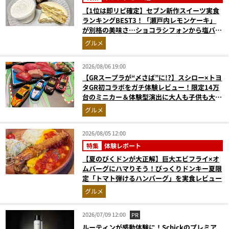
【1位は即リピ確定】セブン新作スイーツ実食
ランキングBEST3！「瀬戸内レモンケーキ」
が別格の美味さ…ショコラシフォンから塩バニ
ラプリンまで本気レビュー
グルメ
2026/08/06 19:00
【GRスープラが“〆さば”に!?】スシロー×トヨ
タGR初コラボをガチ体験レビュー！限定14万
台のミニカー＆体験型演出に大人も子供も大興
奮間違いなし
グルメ
2026/08/05 12:00
特集
体験レポート
【夏のびくドンが大正解】巨大エビフライ×オ
ムバーグにハマりそう！びっくりドンキー夏限
定「トマト弾けるハンバーグ」を実食レビュー
グルメ
2026/07/09 12:00
PR
ルーティンが感動体験に！Schickのプレミア