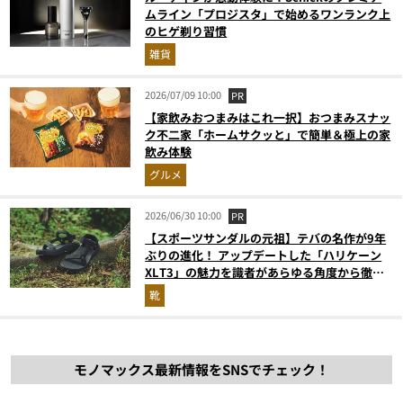
ムライン「プロジスタ」で始めるワンランク上
のヒゲ剃り習慣
雑貨
2026/07/09 10:00
PR
【家飲みおつまみはこれ一択】おつまみスナッ
ク不二家「ホームサクッと」で簡単＆極上の家
飲み体験
グルメ
2026/06/30 10:00
PR
【スポーツサンダルの元祖】テバの名作が9年
ぶりの進化！ アップデートした「ハリケーン
XLT3」の魅力を識者があらゆる角度から徹底
解説！
靴
モノマックス最新情報をSNSでチェック！