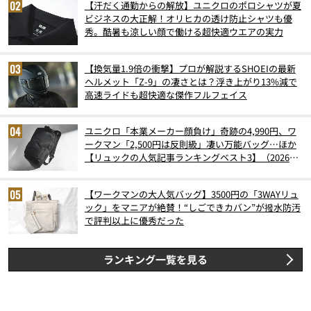
【汗だく通勤からの解放】ユニクロのポロシャツが夏
ビジネスの大正解！オリヒカの透け防止シャツも優
秀。酷暑も涼しい顔で働ける超快適ウエアの実力
【換気量1.9倍の衝撃】プロが解説するSHOEIの最新
ヘルメット「Z-9」の凄さとは？浮き上がり13%減で
高速ライドも超快適な傑作フルフェイス
ユニクロ「本業メーカー顔負け」奇跡の4,990円、ワ
ークマン「2,500円は反則級」凄い万能バッグ…ほか
【リュックの人気記事ランキングベスト3】（2026年
6月版）
【ワークマンの大人気バッグ】3500円の「3WAYリュ
ック」をマニアが絶賛！“しごできカバン”が撥水防汚
で評判以上に優秀だった
ランキング一覧を見る