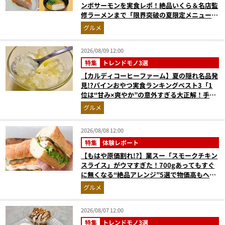
ンボサーモンを実食レポ！絶品いくら＆名店監
修ラーメンまで「限界突破の夏限定メニュー」
12品
グルメ
2026/08/09 12:00
特集
トレンドモノ3選
【カルディコーヒーファーム】夏の隠れ名品発
見!?パインおやつ実食ランキングベスト3「1
位は“甘み×爽やか”の意外すぎる大正解！手が
止まらない『かりんとう』」
グルメ
2026/08/08 12:00
特集
体験レポート
【もはや原価割れ!?】業スー「スモークチキン
スライス」がウマすぎた！700gあってもすぐ
に無くなる“絶品アレンジ”5選で物価高もへっ
ちゃら
グルメ
2026/08/07 12:00
特集
トレンドモノ3選