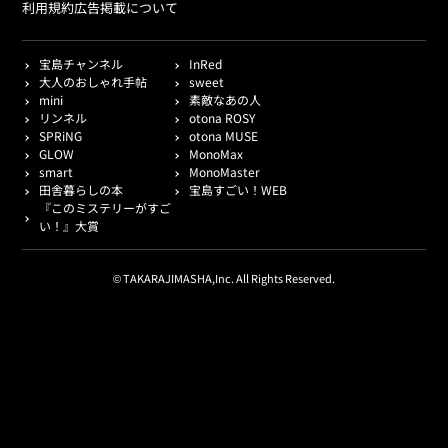
利用規約
広告掲載について
宝島チャンネル
InRed
大人のおしゃれ手帖
sweet
mini
素敵なあの人
リンネル
otona ROSY
SPRiNG
otona MUSE
GLOW
MonoMax
smart
MonoMaster
田舎暮らしの本
宝島すごい！WEB
『このミステリーがすご
い！』大賞
© TAKARAJIMASHA,Inc. All Rights Reserved.