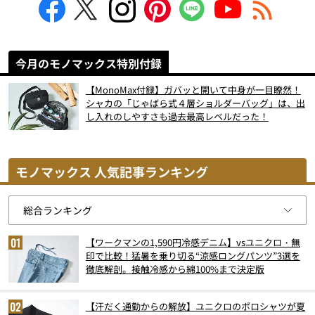
今月のモノマックス特別付録
【MonoMax付録】ガバッと開いて中身が一目瞭然！
シャカの「じゃばら式４層ショルダーバッグ」は、出
し入れのしやすさも過去最高レベルだった！
モノマックス 人気記事ランキング
【ワークマンの1,590円冷感デニム】vsユニクロ・無
印で比較！猛暑を乗り切る“涼感ロングパンツ”3選を
徹底解剖。接触冷感から綿100%まで決定版
【汗だく通勤からの解放】ユニクロのポロシャツが夏