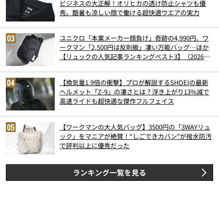
ビジネスの大正解！オリヒカの透け防止シャツも優
秀。酷暑も涼しい顔で働ける超快適ウエアの実力
ユニクロ「本業メーカー顔負け」奇跡の4,990円、ワ
ークマン「2,500円は反則級」凄い万能バッグ…ほか
【リュックの人気記事ランキングベスト3】（2026年
6月版）
【換気量1.9倍の衝撃】プロが解説するSHOEIの最新
ヘルメット「Z-9」の凄さとは？浮き上がり13%減で
高速ライドも超快適な傑作フルフェイス
【ワークマンの大人気バッグ】3500円の「3WAYリュ
ック」をマニアが絶賛！“しごできカバン”が撥水防汚
で評判以上に優秀だった
ランキング一覧を見る