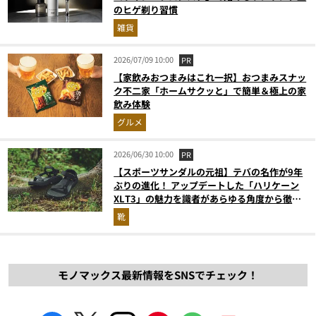
のヒゲ剃り習慣
雑貨
2026/07/09 10:00
PR
【家飲みおつまみはこれ一択】おつまみスナッ
ク不二家「ホームサクッと」で簡単＆極上の家
飲み体験
グルメ
2026/06/30 10:00
PR
【スポーツサンダルの元祖】テバの名作が9年
ぶりの進化！ アップデートした「ハリケーン
XLT3」の魅力を識者があらゆる角度から徹底
解説！
靴
モノマックス最新情報をSNSでチェック！