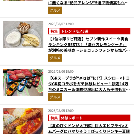
に無くなる“絶品アレンジ”5選で物価高もへっ
ちゃら
グルメ
2026/08/07 12:00
特集
トレンドモノ3選
【1位は即リピ確定】セブン新作スイーツ実食
ランキングBEST3！「瀬戸内レモンケーキ」
が別格の美味さ…ショコラシフォンから塩バニ
ラプリンまで本気レビュー
グルメ
2026/08/06 19:00
【GRスープラが“〆さば”に!?】スシロー×トヨ
タGR初コラボをガチ体験レビュー！限定14万
台のミニカー＆体験型演出に大人も子供も大興
奮間違いなし
グルメ
2026/08/05 12:00
特集
体験レポート
【夏のびくドンが大正解】巨大エビフライ×オ
ムバーグにハマりそう！びっくりドンキー夏限