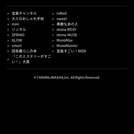
宝島チャンネル
InRed
大人のおしゃれ手帖
sweet
mini
素敵なあの人
リンネル
otona ROSY
SPRiNG
otona MUSE
GLOW
MonoMax
smart
MonoMaster
田舎暮らしの本
宝島すごい！WEB
『このミステリーがすご
い！』大賞
© TAKARAJIMASHA,Inc. All Rights Reserved.