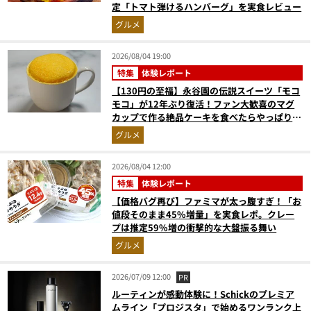
定「トマト弾けるハンバーグ」を実食レビュー
グルメ
2026/08/04 19:00
特集
体験レポート
【130円の至福】永谷園の伝説スイーツ「モコ
モコ」が12年ぶり復活！ファン大歓喜のマグ
カップで作る絶品ケーキを食べたらやっぱり最
高にウマかった
グルメ
2026/08/04 12:00
特集
体験レポート
【価格バグ再び】ファミマが太っ腹すぎ！「お
値段そのまま45%増量」を実食レポ。クレー
プは推定59%増の衝撃的な大盤振る舞い
グルメ
2026/07/09 12:00
PR
ルーティンが感動体験に！Schickのプレミア
ムライン「プロジスタ」で始めるワンランク上