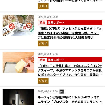
カップで作る絶品ケーキを食べたらやっぱり最
高にウマかった
グルメ
2026/08/04 12:00
特集
体験レポート
【価格バグ再び】ファミマが太っ腹すぎ！「お
値段そのまま45%増量」を実食レポ。クレー
プは推定59%増の衝撃的な大盤振る舞い
グルメ
2026/08/03 12:00
特集
体験レポート
【1食45円の衝撃】業スーの神コスパ「1Lパッ
クスイーツ」の激ウマアレンジをマニアが実食
レポ！カスタードプリン、杏仁豆腐…夏休みの
おやつに最強すぎた
グルメ
2026/07/09 12:00
PR
ルーティンが感動体験に！Schickのプレミア
ムライン「プロジスタ」で始めるワンランク上