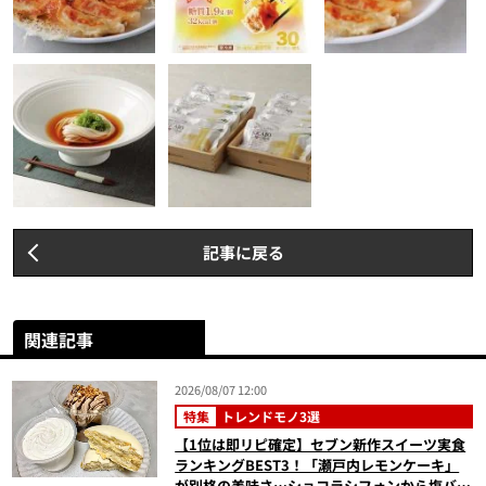
記事に戻る
関連記事
2026/08/07 12:00
特集
トレンドモノ3選
【1位は即リピ確定】セブン新作スイーツ実食
ランキングBEST3！「瀬戸内レモンケーキ」
が別格の美味さ…ショコラシフォンから塩バニ