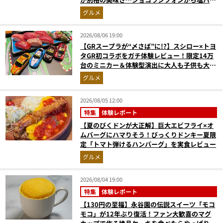
ラプリンまで本気レビュー
グルメ
2026/08/06 19:00
【GRスープラが“〆さば”に!?】スシロー×トヨ
タGR初コラボをガチ体験レビュー！限定14万
台のミニカー＆体験型演出に大人も子供も大興
奮間違いなし
グルメ
2026/08/05 12:00
特集
体験レポート
【夏のびくドンが大正解】巨大エビフライ×オ
ムバーグにハマりそう！びっくりドンキー夏限
定「トマト弾けるハンバーグ」を実食レビュー
グルメ
2026/08/04 19:00
特集
体験レポート
【130円の至福】永谷園の伝説スイーツ「モコ
モコ」が12年ぶり復活！ファン大歓喜のマグ