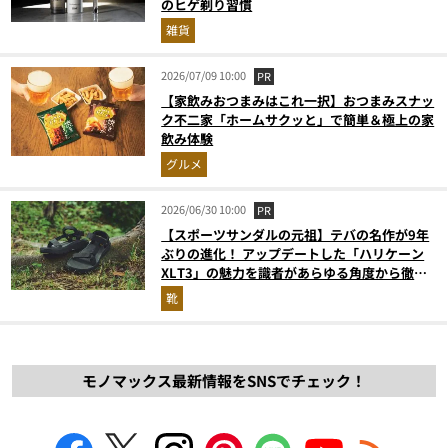
のヒゲ剃り習慣
雑貨
2026/07/09 10:00
PR
【家飲みおつまみはこれ一択】おつまみスナッ
ク不二家「ホームサクッと」で簡単＆極上の家
飲み体験
グルメ
2026/06/30 10:00
PR
【スポーツサンダルの元祖】テバの名作が9年
ぶりの進化！ アップデートした「ハリケーン
XLT3」の魅力を識者があらゆる角度から徹底
解説！
靴
モノマックス最新情報をSNSでチェック！