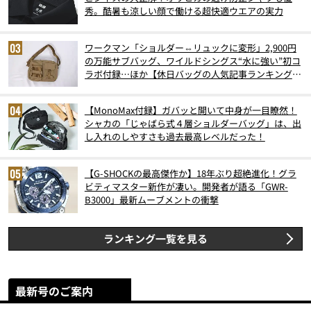
秀。酷暑も涼しい顔で働ける超快適ウエアの実力
ワークマン「ショルダー⇔リュックに変形」2,900円
の万能サブバッグ、ワイルドシングス“水に強い”初コ
ラボ付録…ほか【休日バッグの人気記事ランキングベ
スト3】（2026年6月版）
【MonoMax付録】ガバッと開いて中身が一目瞭然！
シャカの「じゃばら式４層ショルダーバッグ」は、出
し入れのしやすさも過去最高レベルだった！
【G-SHOCKの最高傑作か】18年ぶり超絶進化！グラ
ビティマスター新作が凄い。開発者が語る「GWR-
B3000」最新ムーブメントの衝撃
ランキング一覧を見る
最新号のご案内