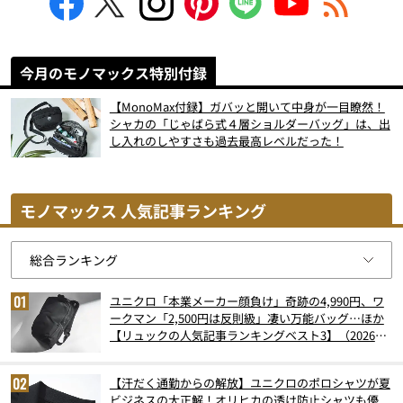
今月のモノマックス特別付録
【MonoMax付録】ガバッと開いて中身が一目瞭然！
シャカの「じゃばら式４層ショルダーバッグ」は、出
し入れのしやすさも過去最高レベルだった！
モノマックス 人気記事ランキング
ユニクロ「本業メーカー顔負け」奇跡の4,990円、ワ
ークマン「2,500円は反則級」凄い万能バッグ…ほか
【リュックの人気記事ランキングベスト3】（2026年
6月版）
【汗だく通勤からの解放】ユニクロのポロシャツが夏
ビジネスの大正解！オリヒカの透け防止シャツも優