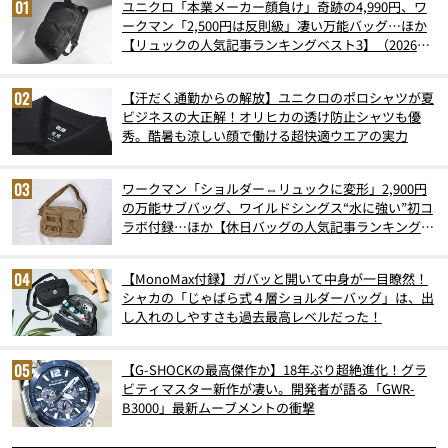
ユニクロ「本業メーカー顔負け」奇跡の4,990円、ワ
ークマン「2,500円は反則級」凄い万能バッグ…ほか
【リュックの人気記事ランキングベスト3】（2026年
6月版）
【汗だく通勤からの解放】ユニクロのポロシャツが夏
ビジネスの大正解！オリヒカの透け防止シャツも優
秀。酷暑も涼しい顔で働ける超快適ウエアの実力
ワークマン「ショルダー⇔リュックに変形」2,900円
の万能サブバッグ、ワイルドシングス“水に強い”初コ
ラボ付録…ほか【休日バッグの人気記事ランキングベ
スト3】（2026年6月版）
【MonoMax付録】ガバッと開いて中身が一目瞭然！
シャカの「じゃばら式４層ショルダーバッグ」は、出
し入れのしやすさも過去最高レベルだった！
【G-SHOCKの最高傑作か】18年ぶり超絶進化！グラ
ビティマスター新作が凄い。開発者が語る「GWR-
B3000」最新ムーブメントの衝撃