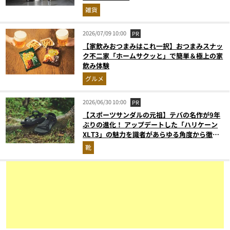
雑貨
2026/07/09 10:00
PR
【家飲みおつまみはこれ一択】おつまみスナッ
ク不二家「ホームサクッと」で簡単＆極上の家
飲み体験
グルメ
2026/06/30 10:00
PR
【スポーツサンダルの元祖】テバの名作が9年
ぶりの進化！ アップデートした「ハリケーン
XLT3」の魅力を識者があらゆる角度から徹底
解説！
靴