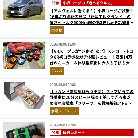
特集
小沢コージの「遊べるクルマ」
【アルヴェルに勝てる？】小沢コージが試乗！
16年ぶり刷新の日産「新型エルグランド」の
凄さ…トルク500Nm超の第3世代e-POWER＆
和の格調高きデザインを徹底チェック
乗り物
2026/08/06 19:00
【GRスープラが“〆さば”に!?】スシロー×トヨ
タGR初コラボをガチ体験レビュー！限定14万
台のミニカー＆体験型演出に大人も子供も大興
奮間違いなし
グルメ
2026/08/04 22:00
【セカンド冷凍庫はもう不要】ラップいらずの
野菜室に20分スピード解凍！美しすぎる東芝
の冷凍冷蔵庫「フリーザ」を徹底解説／No.1
モノ雑誌編集長が選ぶ『センスがいい家電』
家電・デジモノ
Vol.10
2026/08/03 20:00
特集
体験レポート