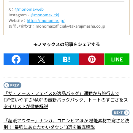
X：
@monomaxweb
Instagram：
@monomax_tkj
Website：
https://monomax.jp/
お問い合わせ：monomaxofficial@takarajimasha.co.jp
モノマックスの記事をシェアする
LINE
P
「ザ・ノース・フェイスの逸品バッグ」通勤から旅行まで
◎“使いやすさMAX”の最新バックパック、トートのすごさをス
タイリストが徹底解説
N
「超暖アウター」ナンガ、コロンビアほか 機能素材で寒さと決
別！“最強にあたたかいダウン”3選を徹底解説