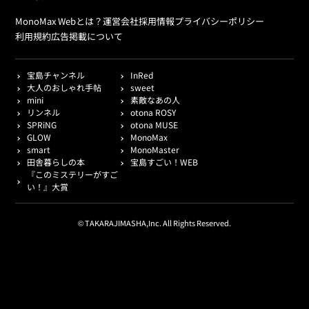
MonoMax Webとは？
運営会社
採用情報
プライバシーポリシー
利用規約
広告掲載について
宝島チャンネル
InRed
大人のおしゃれ手帖
sweet
mini
素敵なあの人
リンネル
otona ROSY
SPRiNG
otona MUSE
GLOW
MonoMax
smart
MonoMaster
田舎暮らしの本
宝島すごい！WEB
『このミステリーがすご
い！』大賞
© TAKARAJIMASHA,Inc. All Rights Reserved.