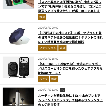
【スマホ写真とは圧倒的に違う】令和の“写ル
ンです”を再体験！強烈なエモさと「コンビニ
発送＆アプリ受け取り」が唯一無二で楽しすぎ
た
雑貨
2026/08/02 20:00
【1万円以下の神コスパ】スポーツブランド発
の日常ギアが猛暑の救世主に！デサントの壊れ
にくい晴雨兼用傘ほかを徹底解説
ファッション
雑貨
2026/08/02 15:00
【SOPHNET. × objcts.io】待望の初コラボモ
ノはスコーピオンロゴを纏ったウェアラブルな
iPhoneケース！
バッグ
雑貨
2026/07/09 12:00
PR
ルーティンが感動体験に！Schickのプレミア
ムライン「プロジスタ」で始めるワンランク上
のヒゲ剃り習慣