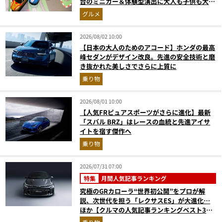
台のミニカー＆体験型演出に大人も子供も大興
奮間違いなし
グルメ
2026/08/02 10:00
【日本の大人のためのアコード】ホンダの最高
峰セダンがデザイン改良。先進の安全技術と磨
き抜かれた美しさでさらに上質に
乗り物
2026/08/01 10:00
【人気FRピュアスポーツがさらに進化】最新
「スバル BRZ」はレースの血統と先進アイサ
イトを宿す傑作へ
乗り物
2026/07/31 07:00
特集
月間人気記事ランキング
究極のGRカローラ“世界初公開”をプロが解
説、次世代を担う「レクサスES」が大進化…
ほか【クルマの人気記事ランキングベスト3】
（2026年6月版）