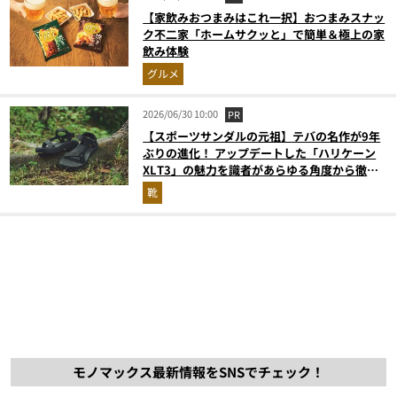
【家飲みおつまみはこれ一択】おつまみスナッ
ク不二家「ホームサクッと」で簡単＆極上の家
飲み体験
グルメ
2026/06/30 10:00
PR
【スポーツサンダルの元祖】テバの名作が9年
ぶりの進化！ アップデートした「ハリケーン
XLT3」の魅力を識者があらゆる角度から徹底
解説！
靴
モノマックス最新情報をSNSでチェック！