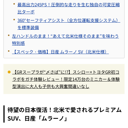
最高出力245PS！圧倒的な走りを生む独自の可変圧縮
比ターボ
360°セーフティアシスト（全方位運転支援システム）
を標準装備
左ハンドルのまま！“あえて北米仕様そのまま”を味わう
特別感
【スペック・価格】日産 ムラーノ SV（北米仕様）
【GRスープラが“〆さば”に!?】スシロー×トヨタGR初コ
ラボをガチ体験レビュー！限定14万台のミニカー＆体験
型演出に大人も子供も大興奮間違いなし
待望の日本復活！北米で愛されるプレミアム
SUV、日産「ムラーノ」