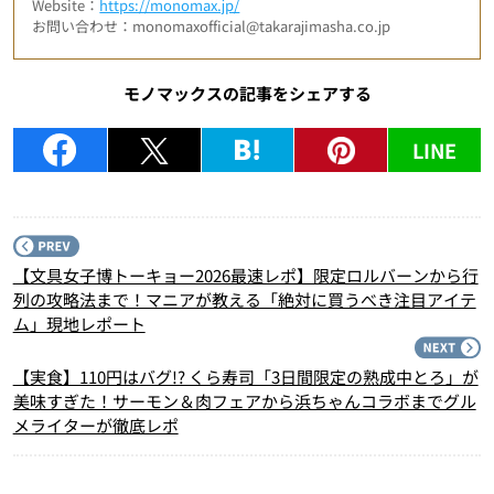
Website：
https://monomax.jp/
お問い合わせ：monomaxofficial@takarajimasha.co.jp
モノマックスの記事をシェアする
LINE
P
【文具女子博トーキョー2026最速レポ】限定ロルバーンから行
列の攻略法まで！マニアが教える「絶対に買うべき注目アイテ
ム」現地レポート
N
【実食】110円はバグ!? くら寿司「3日間限定の熟成中とろ」が
美味すぎた！サーモン＆肉フェアから浜ちゃんコラボまでグル
メライターが徹底レポ