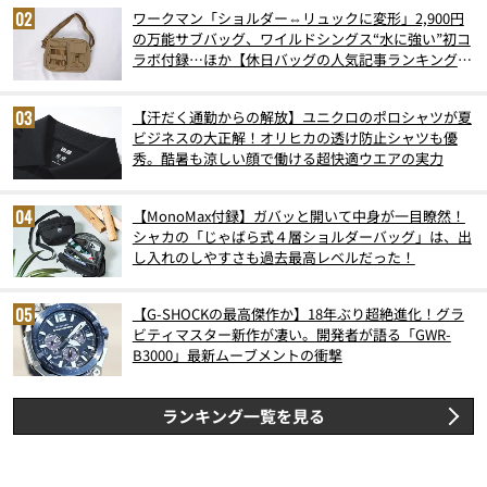
ワークマン「ショルダー⇔リュックに変形」2,900円
の万能サブバッグ、ワイルドシングス“水に強い”初コ
ラボ付録…ほか【休日バッグの人気記事ランキングベ
スト3】（2026年6月版）
【汗だく通勤からの解放】ユニクロのポロシャツが夏
ビジネスの大正解！オリヒカの透け防止シャツも優
秀。酷暑も涼しい顔で働ける超快適ウエアの実力
【MonoMax付録】ガバッと開いて中身が一目瞭然！
シャカの「じゃばら式４層ショルダーバッグ」は、出
し入れのしやすさも過去最高レベルだった！
【G-SHOCKの最高傑作か】18年ぶり超絶進化！グラ
ビティマスター新作が凄い。開発者が語る「GWR-
B3000」最新ムーブメントの衝撃
ランキング一覧を見る