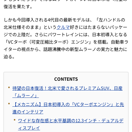
復活を果たす。
しかも今回導入される4代目の最新モデルは、「左ハンドルの
北米仕様そのまま」という
クルマ
好きにはたまらないパッケー
ジでの上陸だ。さらにパワートレインには、日本初導入となる
「VCターボ（可変圧縮比ターボ）エンジン」を搭載。自動車ラ
イターの視点から、話題沸騰中の新型ムラーノの実力と魅力に
迫る。
CONTENTS
待望の日本復活！北米で愛されるプレミアムSUV、日産
「ムラーノ」
【メカニズム】日本初導入の「VCターボエンジン」と先
進のインテリア
ワイドな存在感と水平基調の12.3インチ・デュアルデ
ィスプレイ