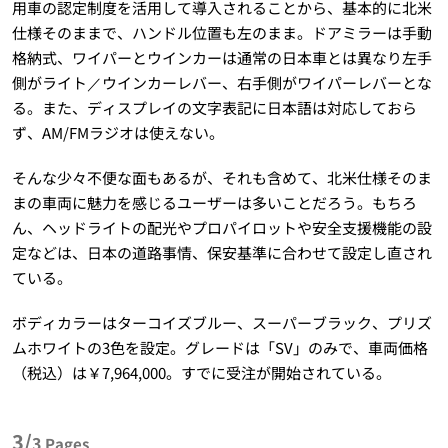
用車の認定制度を活用して導入されることから、基本的に北米
仕様そのままで、ハンドル位置も左のまま。ドアミラーは手動
格納式、ワイパーとウインカーは通常の日本車とは異なり左手
側がライト／ウインカーレバー、右手側がワイパーレバーとな
る。また、ディスプレイの文字表記に日本語は対応しておら
ず、AM/FMラジオは使えない。
そんな少々不便な面もあるが、それも含めて、北米仕様そのま
まの車両に魅力を感じるユーザーは多いことだろう。もちろ
ん、ヘッドライトの配光やプロパイロットや安全支援機能の設
定などは、日本の道路事情、保安基準に合わせて設定し直され
ている。
ボディカラーはターコイズブルー、スーパーブラック、プリズ
ムホワイトの3色を設定。グレードは「SV」のみで、車両価格
（税込）は￥7,964,000。すでに受注が開始されている。
3/
3
Pages