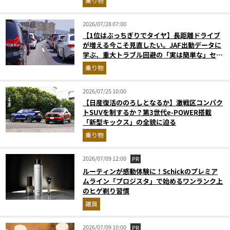
乗り物
2026/07/28 07:00
【1位はぶっちぎりでタイヤ】長距離ドライブ
が増える今こそ見直したい。JAF出動データに
学ぶ、重大トラブル回避の「実は簡単な」セル
フメンテ術
乗り物
2026/07/25 10:00
【日産復活ののろしとなるか】激戦区コンパク
トSUVを制するか？第3世代e-POWER搭載
「新型キックス」の全貌に迫る
乗り物
2026/07/09 12:00
PR
ルーティンが感動体験に！Schickのプレミア
ムライン「プロジスタ」で始めるワンランク上
のヒゲ剃り習慣
雑貨
2026/07/09 10:00
PR