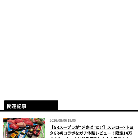
関連記事
2026/08/06 19:00
【GRスープラが“〆さば”に!?】スシロー×トヨ
タGR初コラボをガチ体験レビュー！限定14万