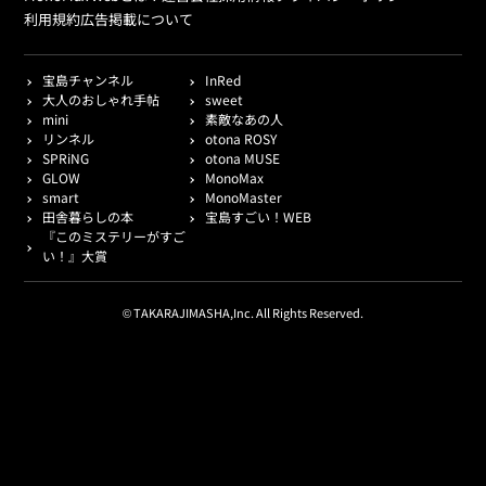
利用規約
広告掲載について
宝島チャンネル
InRed
大人のおしゃれ手帖
sweet
mini
素敵なあの人
リンネル
otona ROSY
SPRiNG
otona MUSE
GLOW
MonoMax
smart
MonoMaster
田舎暮らしの本
宝島すごい！WEB
『このミステリーがすご
い！』大賞
© TAKARAJIMASHA,Inc. All Rights Reserved.