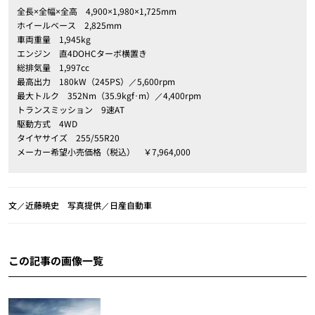
全長×全幅×全高 4,900×1,980×1,725mm
ホイールベース 2,825mm
車両重量 1,945kg
エンジン 直4DOHCターボ横置き
総排気量 1,997cc
最高出力 180kW（245PS）／5,600rpm
最大トルク 352Nm（35.9kgf･m）／4,400rpm
トランスミッション 9速AT
駆動方式 4WD
タイヤサイズ 255/55R20
メーカー希望小売価格（税込） ￥7,964,000
文／近藤暁史 写真提供／日産自動車
この記事の画像一覧