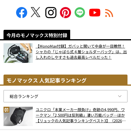
今月のモノマックス特別付録
【MonoMax付録】ガバッと開いて中身が一目瞭然！
シャカの「じゃばら式４層ショルダーバッグ」は、出
し入れのしやすさも過去最高レベルだった！
モノマックス 人気記事ランキング
ユニクロ「本業メーカー顔負け」奇跡の4,990円、ワ
ークマン「2,500円は反則級」凄い万能バッグ…ほか
【リュックの人気記事ランキングベスト3】（2026年
6月版）