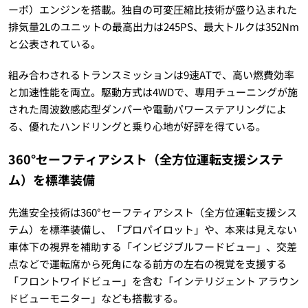
ーボ）エンジンを搭載。独自の可変圧縮比技術が盛り込まれた
排気量2Lのユニットの最高出力は245PS、最大トルクは352Nm
と公表されている。
組み合わされるトランスミッションは9速ATで、高い燃費効率
と加速性能を両立。駆動方式は4WDで、専用チューニングが施
された周波数感応型ダンパーや電動パワーステアリングによ
る、優れたハンドリングと乗り心地が好評を得ている。
360°セーフティアシスト（全方位運転支援システ
ム）を標準装備
先進安全技術は360°セーフティアシスト（全方位運転支援シス
テム）を標準装備し、「プロパイロット」や、本来は見えない
車体下の視界を補助する「インビジブルフードビュー」、交差
点などで運転席から死角になる前方の左右の視覚を支援する
「フロントワイドビュー」を含む「インテリジェント アラウン
ドビューモニター」なども搭載する。