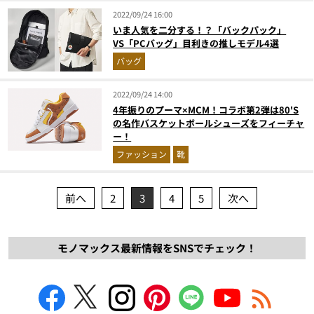
2022/09/24 16:00
いま人気を二分する！？「バックパック」
VS「PCバッグ」目利きの推しモデル4選
バッグ
2022/09/24 14:00
4年振りのプーマ×MCM！コラボ第2弾は80'S
の名作バスケットボールシューズをフィーチャ
ー！
ファッション
靴
前へ
2
3
4
5
次へ
モノマックス最新情報をSNSでチェック！