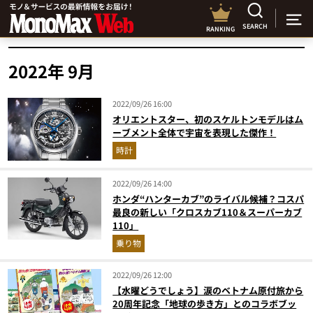
SEARCH
RANKING
2022年 9月
2022/09/26 16:00
オリエントスター、初のスケルトンモデルはム
ーブメント全体で宇宙を表現した傑作！
時計
2022/09/26 14:00
ホンダ“ハンターカブ”のライバル候補？コスパ
最良の新しい「クロスカブ110＆スーパーカブ
110」
乗り物
2022/09/26 12:00
【水曜どうでしょう】涙のベトナム原付旅から
20周年記念「地球の歩き方」とのコラボブッ