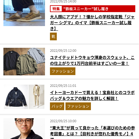
2022/09/25 14:00
特集
"鉄板スニーカー"試し履き
大人顔にアプデ！？懐かしの学校指定靴「ジャ
ガー シグマ」のイマ【鉄板スニーカー試し履
き】
靴
2022/09/25 12:00
ユナイテッドトウキョウ渾身のスウェット、こ
の仕上がりで1万円台前半はすごいの一言！
ファッション
2022/09/25 11:01
イトーヨーカドーで買える！宝島社とのコラボ
バッグ＆ウエアの魅力を詳しく解説！
バッグ
ファッション
2022/09/25 10:00
“東大王”が買って良かった「本選びのための参
考図書」とは？【目利きが惚れた優秀モノ】4