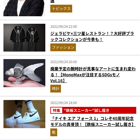
選
トピックス
2022/09/24 22:00
ジェラピケ×三ツ星レストラン！？大好評ブラ
ックコレクションが今季も！
ファッション
2022/09/24 20:00
廃棄予定の腕時計が見事なアートに生まれ変わ
る！【MonoMaxが注目するSDGsモノ
Vol.16】
時計
2022/09/24 18:00
特集
"鉄板スニーカー"試し履き
「ナイキ エア フォース 1」コレぞ40周年記念
モデルの真骨頂！【鉄板スニーカー試し履き】
靴