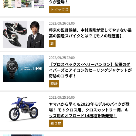
クが登場！
トピックス
2022/09/26 08:00
将来の監督候補、中村憲剛が愛してやまない最
高の国産スパイクとは!?【モノの履歴書】
靴
2022/09/25 22:00
【プロスペックス×ヘリーハンセン】伝説のダ
イバーズとアイコン的セーリングジャケットが
奇跡のコラボ！
時計
2022/09/25 20:00
ヤマハから早くも2023年モデルのバイクが登
場！ モトクロス用、クロスカントリー用、キ
ッズ用のオフロード14機種を新発売！
乗り物