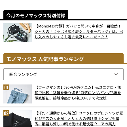
今月のモノマックス特別付録
【MonoMax付録】ガバッと開いて中身が一目瞭然！
シャカの「じゃばら式４層ショルダーバッグ」は、出
し入れのしやすさも過去最高レベルだった！
モノマックス 人気記事ランキング
【ワークマンの1,590円冷感デニム】vsユニクロ・無
印で比較！猛暑を乗り切る“涼感ロングパンツ”3選を
徹底解剖。接触冷感から綿100%まで決定版
【汗だく通勤からの解放】ユニクロのポロシャツが夏
ビジネスの大正解！オリヒカの透け防止シャツも優
秀。酷暑も涼しい顔で働ける超快適ウエアの実力