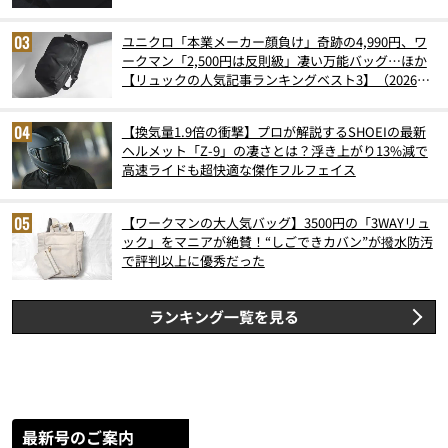
ユニクロ「本業メーカー顔負け」奇跡の4,990円、ワ
ークマン「2,500円は反則級」凄い万能バッグ…ほか
【リュックの人気記事ランキングベスト3】（2026年
6月版）
【換気量1.9倍の衝撃】プロが解説するSHOEIの最新
ヘルメット「Z-9」の凄さとは？浮き上がり13%減で
高速ライドも超快適な傑作フルフェイス
【ワークマンの大人気バッグ】3500円の「3WAYリュ
ック」をマニアが絶賛！“しごできカバン”が撥水防汚
で評判以上に優秀だった
ランキング一覧を見る
最新号のご案内